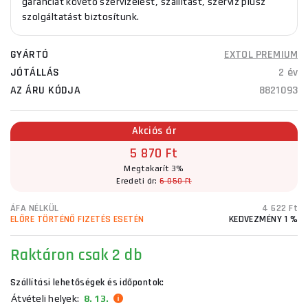
garanciát követő szervizelést, szállítást, szerviz plusz
szolgáltatást biztosítunk.
GYÁRTÓ
EXTOL PREMIUM
JÓTÁLLÁS
2 év
AZ ÁRU KÓDJA
8821093
Akciós ár
5 870 Ft
Megtakarít 3%
Eredeti ár:
6 050 Ft
ÁFA NÉLKÜL
4 622 Ft
ELŐRE TÖRTÉNŐ FIZETÉS ESETÉN
KEDVEZMÉNY 1 %
Raktáron
csak 2 db
Szállítási lehetőségek és időpontok:
Átvételi helyek:
8. 13.