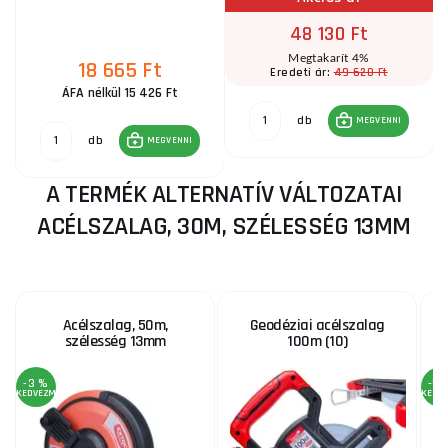
48 130 Ft
Megtakarít 4%
18 665 Ft
49 620 Ft
Eredeti ár:
ÁFA nélkül 15 426 Ft
db
MEGVENNI
db
MEGVENNI
A TERMÉK ALTERNATÍV VÁLTOZATAI
ACÉLSZALAG, 30M, SZÉLESSÉG 13MM
Acélszalag, 50m,
Geodéziai acélszalag
A
szélesség 13mm
100m (10)
-3 %
-5 
KEDVEZMÉNY
KEDV