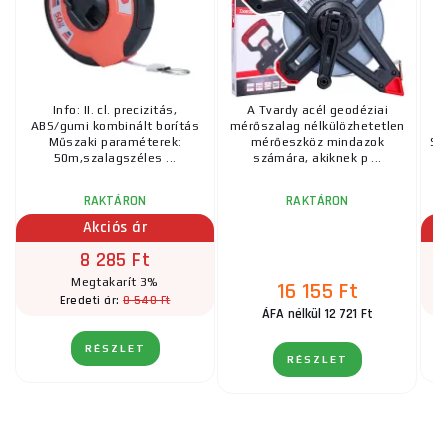
Info: II. cl. precizitás,
A Tvardy acél geodéziai
ABS/gumi kombinált borítás
mérőszalag nélkülözhetetlen
a
Műszaki paraméterek:
mérőeszköz mindazok
Sá
50m,szalagszéles ...
számára, akiknek p ...
RAKTÁRON
RAKTÁRON
UT
Akciós ár
8 285 Ft
Megtakarít 3%
16 155 Ft
8 540 Ft
Eredeti ár:
ÁFA nélkül 12 721 Ft
RÉSZLET
RÉSZLET