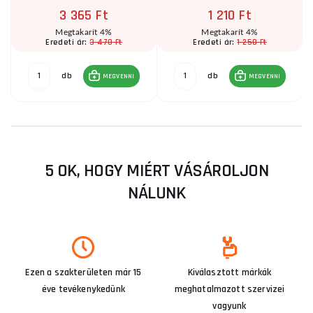
3 365 Ft
1 210 Ft
Megtakarít 4%
Megtakarít 4%
3 470 Ft
1 250 Ft
Eredeti ár:
Eredeti ár:
db
db
MEGVENNI
MEGVENNI
5 OK, HOGY MIÉRT VÁSÁROLJON
NÁLUNK
Ezen a szakterületen már 15
Kiválasztott márkák
éve tevékenykedünk
meghatalmazott szervizei
vagyunk