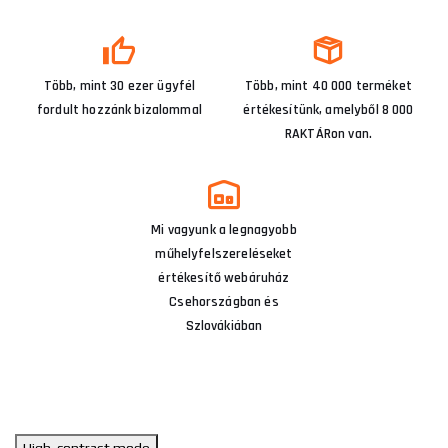
Több, mint 30 ezer ügyfél
Több, mint 40 000 terméket
fordult hozzánk bizalommal
értékesítünk, amelyből 8 000
RAKTÁRon van.
Mi vagyunk a legnagyobb
műhelyfelszereléseket
értékesítő webáruház
Csehországban és
Szlovákiában
High-contrast mode