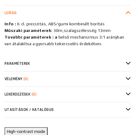
LEÍRÁS
Info :
II. cl. precizitás, ABS/gumi kombinált borítás
Műszaki paraméterek
: 30m,szalagszélesség 13mm
További paraméterek : a
belső mechanizmus 3:1 arányban
van átalakítva a gyorsabb tekercselés érdekében.
PARAMÉTEREK
VÉLEMÉNY
(0)
LEKÉRDEZÉSEK
(0)
UTASÍTÁSOK / KATALÓGUS
High-contrast mode