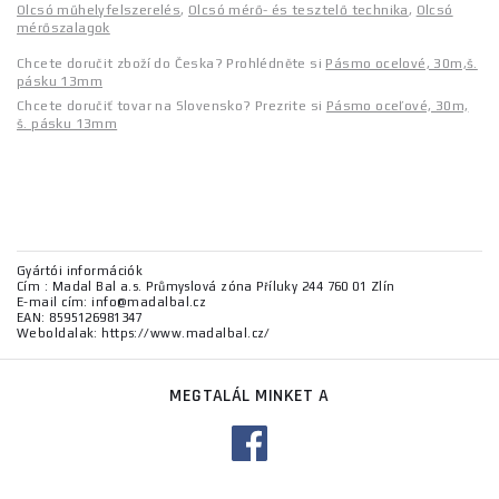
Olcsó műhelyfelszerelés
,
Olcsó mérő- és tesztelő technika
,
Olcsó
mérőszalagok
Chcete doručit zboží do Česka? Prohlédněte si
Pásmo ocelové, 30m,š.
pásku 13mm
Chcete doručiť tovar na Slovensko? Prezrite si
Pásmo oceľové, 30m,
š. pásku 13mm
Gyártói információk
Cím : Madal Bal a.s. Průmyslová zóna Příluky 244 760 01 Zlín
E-mail cím: info@madalbal.cz
EAN: 8595126981347
Weboldalak: https://www.madalbal.cz/
MEGTALÁL MINKET A