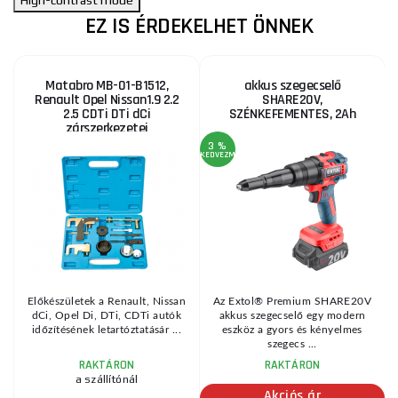
EZ IS ÉRDEKELHET ÖNNEK
Matabro MB-01-B1512,
akkus szegecselő
Renault Opel Nissan1.9 2.2
SHARE20V,
2.5 CDTi DTi dCi
SZÉNKEFEMENTES, 2Ah
zárszerkezetei
ÉK
3 %
KEDVEZMÉNY
KE
i
Előkészületek a Renault, Nissan
Az Extol® Premium SHARE20V
dCi, Opel Di, DTi, CDTi autók
akkus szegecselő egy modern
e
időzítésének letartóztatásár ...
eszköz a gyors és kényelmes
szegecs ...
RAKTÁRON
RAKTÁRON
a szállítónál
Akciós ár