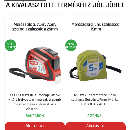
A KIVÁLASZTOTT TERMÉKHEZ JÓL JÖHET
Mérőszalag, 7,5m, 7,5m,
Mérőszalag, 5m, szélesség
szalag szélessége 25mm
19mm
3 %
3 %
KEDVEZMÉNY
KEDVEZMÉNY
KE
FŐ ELŐNYÖK:autostop: az öv
Műszaki paraméterek: 5m,
6
kitárt helyzetben marad, a gomb
szalagszélesség 19mm Márka:
megnyomása automatikus
EXTOL CRAFT ...
visszahú ...
RAKTÁRON
AZONNAL
Akciós ár
Akciós ár