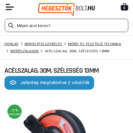
0
HONLAP
MŰHELYFELSZERELÉS
MÉRŐ- ÉS TESZTELŐ TECHNIKA
MÉRŐSZALAGOK
ACÉLSZALAG, 30M, SZÉLESSÉG 13MM
ACÉLSZALAG, 30M, SZÉLESSÉG 13MM
Jelenleg megtekintve 2 vásárlók
-3 %
KEDVEZMÉNY