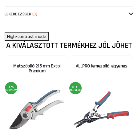
LEKÉRDEZÉSEK
(0)
High-contrast mode
A KIVÁLASZTOTT TERMÉKHEZ JÓL JÖHET
Metszőolló 215 mm Extol
ALLPRO lemezolló, egyenes
Premium
3 %
3 %
KEDVEZMÉNY
KEDVEZMÉNY
KE