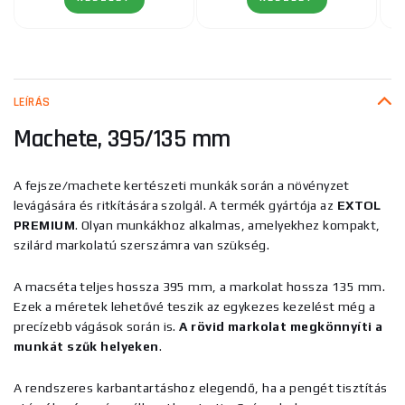
LEÍRÁS
Machete, 395/135 mm
A fejsze/machete kertészeti munkák során a növényzet
levágására és ritkítására szolgál. A termék gyártója az
EXTOL
PREMIUM
. Olyan munkákhoz alkalmas, amelyekhez kompakt,
szilárd markolatú szerszámra van szükség.
A macséta teljes hossza 395 mm, a markolat hossza 135 mm.
Ezek a méretek lehetővé teszik az egykezes kezelést még a
precízebb vágások során is.
A rövid markolat megkönnyíti a
munkát szűk helyeken
.
A rendszeres karbantartáshoz elegendő, ha a pengét tisztítás