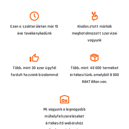
Ezen a szakterületen már 15
Kiválasztott márkák
éve tevékenykedünk
meghatalmazott szervizei
vagyunk
Több, mint 30 ezer ügyfél
Több, mint 40 000 terméket
fordult hozzánk bizalommal
értékesítünk, amelyből 8 000
RAKTÁRon van.
Mi vagyunk a legnagyobb
műhelyfelszereléseket
értékesítő webáruház