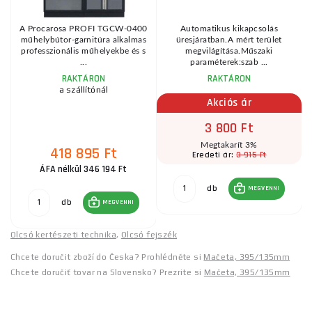
A Procarosa PROFI TGCW-0400
Automatikus kikapcsolás
műhelybútor-garnitúra alkalmas
üresjáratban.A mért terület
.
professzionális műhelyekbe és s
megvilágítása.Műszaki
...
paraméterek:szab ...
RAKTÁRON
RAKTÁRON
a szállítónál
Akciós ár
3 800 Ft
Megtakarít 3%
418 895 Ft
3 915 Ft
Eredeti ár:
ÁFA nélkül 346 194 Ft
db
MEGVENNI
db
MEGVENNI
Olcsó kertészeti technika
,
Olcsó fejszék
Chcete doručit zboží do Česka? Prohlédněte si
Mačeta, 395/135mm
Chcete doručiť tovar na Slovensko? Prezrite si
Mačeta, 395/135mm