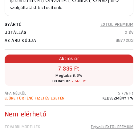
garanciát követő szervizelést, szállítást, szerviz plusz
szolgáltatást biztosítunk.
GYÁRTÓ
EXTOL PREMIUM
JÓTÁLLÁS
2 év
AZ ÁRU KÓDJA
8877203
Akciós ár
7 335 Ft
Megtakarít 3%
Eredeti ár:
7 565 Ft
ÁFA NÉLKÜL
5 776 Ft
ELŐRE TÖRTÉNŐ FIZETÉS ESETÉN
KEDVEZMÉNY 1 %
Nem elérhető
TOVÁBBI MODELLEK
Fejszék EXTOL PREMIUM