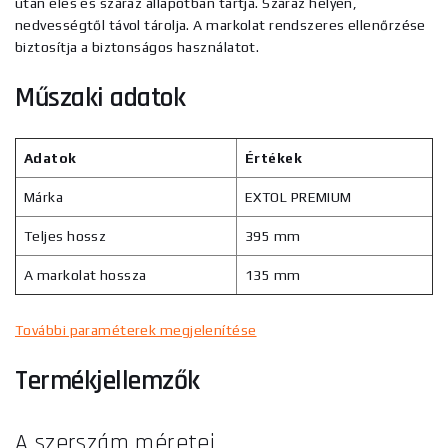
után éles és száraz állapotban tartja. Száraz helyen,
nedvességtől távol tárolja. A markolat rendszeres ellenőrzése
biztosítja a biztonságos használatot.
Műszaki adatok
Adatok
Értékek
Márka
EXTOL PREMIUM
Teljes hossz
395 mm
A markolat hossza
135 mm
További paraméterek megjelenítése
Termékjellemzők
A szerszám méretei