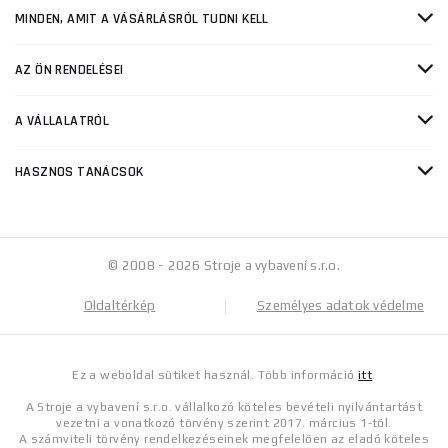
MINDEN, AMIT A VÁSÁRLÁSRÓL TUDNI KELL
AZ ÖN RENDELÉSEI
A VÁLLALATRÓL
HASZNOS TANÁCSOK
© 2008 - 2026 Stroje a vybavení s.r.o.
Oldaltérkép
Személyes adatok védelme
Ez a weboldal sütiket használ. Több információ
itt
.
A Stroje a vybavení s.r.o. vállalkozó köteles bevételi nyilvántartást
vezetni a vonatkozó törvény szerint 2017. március 1-től.
A számviteli törvény rendelkezéseinek megfelelően az eladó köteles