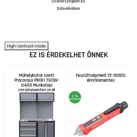
Csehországban és
Szlovákiában
High-contrast mode
EZ IS ÉRDEKELHET ÖNNEK
Műhelybútor szett
Feszültségmérő 12-1000V,
Procarosa PROFI TGCW-
érintésmentes
0400 Munkalap:
rozsdamentes acél
3 %
KEDVEZMÉNY