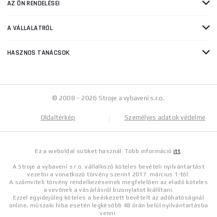
AZ ÖN RENDELÉSEI
A VÁLLALATRÓL
HASZNOS TANÁCSOK
© 2008 - 2026 Stroje a vybavení s.r.o.
Oldaltérkép
Személyes adatok védelme
Ez a weboldal sütiket használ. Több információ
itt
.
A Stroje a vybavení s.r.o. vállalkozó köteles bevételi nyilvántartást
vezetni a vonatkozó törvény szerint 2017. március 1-től.
A számviteli törvény rendelkezéseinek megfelelően az eladó köteles
a vevőnek a vásárlásról bizonylatot kiállítani.
Ezzel egyidejűleg köteles a beérkezett bevételt az adóhatóságnál
online, műszaki hiba esetén legkésőbb 48 órán belül nyilvántartásba
venni.