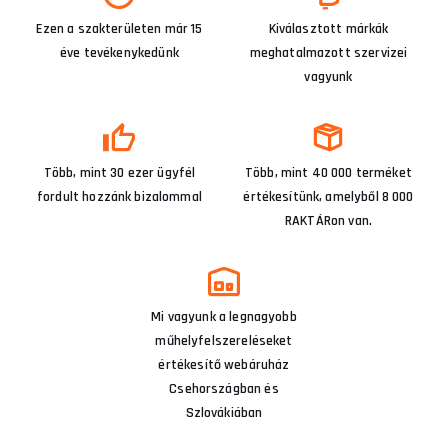
Ezen a szakterületen már 15
Kiválasztott márkák
éve tevékenykedünk
meghatalmazott szervizei
vagyunk
Több, mint 30 ezer ügyfél
Több, mint 40 000 terméket
fordult hozzánk bizalommal
értékesítünk, amelyből 8 000
RAKTÁRon van.
Mi vagyunk a legnagyobb
műhelyfelszereléseket
értékesítő webáruház
Csehországban és
Szlovákiában