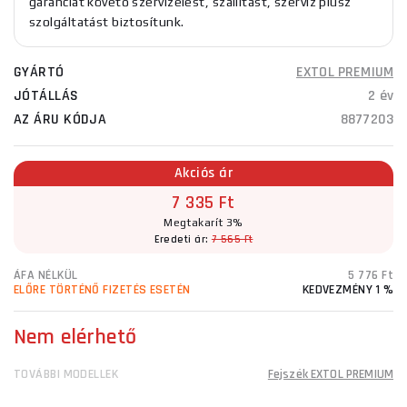
garanciát követő szervizelést, szállítást, szerviz plusz
szolgáltatást biztosítunk.
GYÁRTÓ
EXTOL PREMIUM
JÓTÁLLÁS
2 év
AZ ÁRU KÓDJA
8877203
Akciós ár
7 335 Ft
Megtakarít 3%
Eredeti ár:
7 565 Ft
ÁFA NÉLKÜL
5 776 Ft
ELŐRE TÖRTÉNŐ FIZETÉS ESETÉN
KEDVEZMÉNY 1 %
Nem elérhető
TOVÁBBI MODELLEK
Fejszék EXTOL PREMIUM