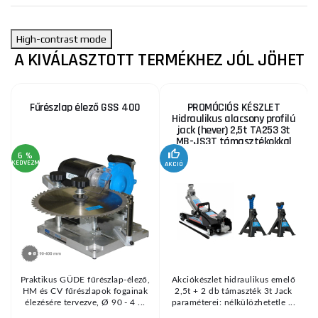
High-contrast mode
A KIVÁLASZTOTT TERMÉKHEZ JÓL JÖHET
Fűrészlap élező GSS 400
PROMÓCIÓS KÉSZLET
Hidraulikus alacsony profilú
jack (hever) 2,5t TA253 3t
MB-JS3T támasztékokkal
6 %
KEDVEZMÉNY
AKCIÓ
A
KE
Praktikus GÜDE fűrészlap-élező,
Akciókészlet hidraulikus emelő
HM és CV fűrészlapok fogainak
2,5t + 2 db támaszték 3t Jack
élezésére tervezve, Ø 90 - 4 ...
paraméterei: nélkülözhetetle ...