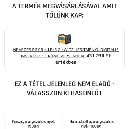
A TERMÉK MEGVÁSÁRLÁSÁVAL AMIT
TŐLÜNK KAP:
NEVEZÉS EGY 5,4 LE/3,2 kW TELJESÍTMÉNYŰ DIGITÁLIS
431 230 Ft
INVERTERES ERŐMŰ VERSENYÉRE
értékben
EZ A TÉTEL JELENLEG NEM ELADÓ -
VÁLASSZON KI HASONLÓT
Fejsze, üvegszálas nyél,
Hasítóbalta, üvegszálas
1500g
nyél, 1000g