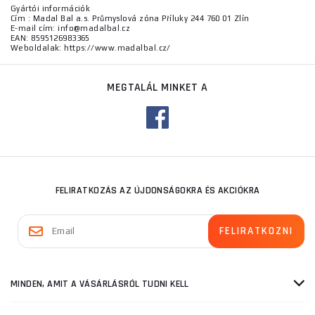
Gyártói információk
Cím : Madal Bal a.s. Průmyslová zóna Příluky 244 760 01 Zlín
E-mail cím: info@madalbal.cz
EAN: 8595126983365
Weboldalak: https://www.madalbal.cz/
MEGTALÁL MINKET A
FELIRATKOZÁS AZ ÚJDONSÁGOKRA ÉS AKCIÓKRA
MINDEN, AMIT A VÁSÁRLÁSRÓL TUDNI KELL