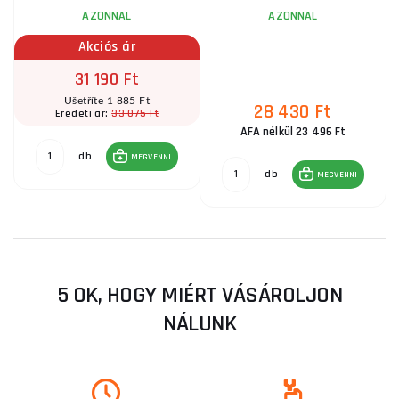
AZONNAL
AZONNAL
Akciós ár
31 190 Ft
Ušetříte 1 885 Ft
28 430 Ft
33 075 Ft
Eredeti ár:
ÁFA nélkül 23 496 Ft
db
MEGVENNI
db
MEGVENNI
5 OK, HOGY MIÉRT VÁSÁROLJON
NÁLUNK