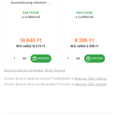
köszörűkorong oldaláról. ...
RAKTÁRON
RAKTÁRON
a szállítónál
a szállítónál
18 840 Ft
8 395 Ft
ÁFA nélkül 15 570 Ft
ÁFA nélkül 6 938 Ft
db
db
MEGVENNI
MEGVENNI
Olcsó kertészeti technika
,
Olcsó fejszék
Chcete doručit zboží do Česka? Prohlédněte si
Mačeta, 395/135mm
Chcete doručiť tovar na Slovensko? Prezrite si
Mačeta, 395/135mm