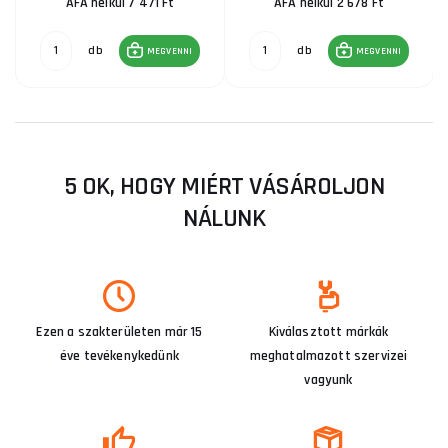
ÁFA nélkül 7 471 Ft
ÁFA nélkül 2 678 Ft
db
db
MEGVENNI
MEGVENNI
5 OK, HOGY MIÉRT VÁSÁROLJON
NÁLUNK
Ezen a szakterületen már 15
Kiválasztott márkák
éve tevékenykedünk
meghatalmazott szervizei
vagyunk