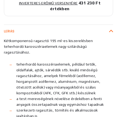
431 230 Ft
INVERTERES ERŐMŰ VERSENYÉRE
értékben
LEÍRÁS
Kétkomponensű ragasztó 195 ml-es kiszerelésben
teherhordó karosszériaelemek nagy szilárdságú
ragasztásához.
teherhordó karosszériaelemek, például tetők,
oldalfalak, ajtók, sárvédők stb. kiváló minőségű
ragasztásához, amelyek fémekből (acéllemez,
horganyzott acéllemez, alumínium, magnézium,
ötvözött acélok) vagy műanyagokból és szálas
kompozitokból (AFK, CFK, GFK stb.) készülnek
a test merevségének növelése érdekében a fenti
anyagok összetapadnak vagy egymáshoz tapadnak
szerkezeti ragasztás, tömítés és alkalmazások
javításban is