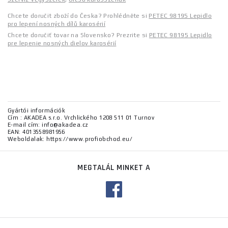
Chcete doručit zboží do Česka? Prohlédněte si
PETEC 98195 Lepidlo
pro lepení nosných dílů karosérií
Chcete doručiť tovar na Slovensko? Prezrite si
PETEC 98195 Lepidlo
pre lepenie nosných dielov karosérií
Gyártói információk
Cím : AKADEA s.r.o. Vrchlického 1208 511 01 Turnov
E-mail cím: info@akadea.cz
EAN: 4013558981956
Weboldalak: https://www.profiobchod.eu/
MEGTALÁL MINKET A