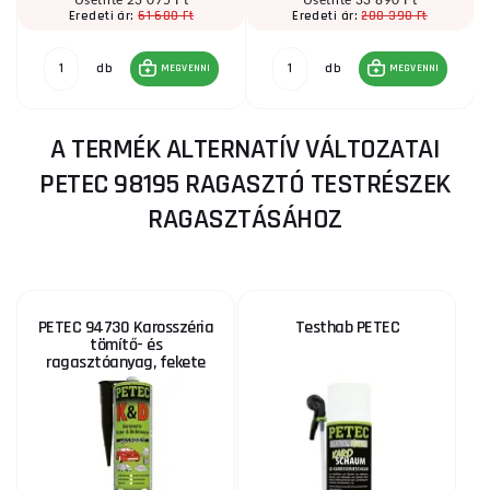
61 680 Ft
208 390 Ft
Eredeti ár:
Eredeti ár:
db
db
MEGVENNI
MEGVENNI
A TERMÉK ALTERNATÍV VÁLTOZATAI
PETEC 98195 RAGASZTÓ TESTRÉSZEK
RAGASZTÁSÁHOZ
PETEC 94730 Karosszéria
Testhab PETEC
tömítő- és
ragasztóanyag, fekete