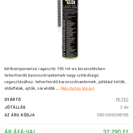
Kétkomponensű ragasztó 195 ml-es kiszerelésben
teherhordó karosszériaelemek nagy szilárdságú
ragasztásához. teherhordó karosszériaelemek, például tetők,
oldalfalak, ajtók, sárvédők ...
(Részletes leírás)
GYÁRTÓ
PETEC
JÓTÁLLÁS
2 év
AZ ÁRU KÓDJA
2801000098195
ÁR ÁFÁ-VAL
32 290 Ft