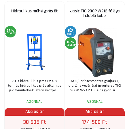
Hidraulikus műhelyprés 8t
Jasic TIG 200P W212 fáklya
földelő kábel
37 %
KEDVEZMÉNY
AKCIÓ
16 %
KEDVEZMÉNY
8T-s hidraulikus prés Ez a 8
Az új, érintésmentes gyújtású,
tonnás hidraulikus prés alkalmas
digitális vezérlésű inverteres TIG
.
javítóműhelyek, szervizközpo ...
200P W212 HF a nagyon si ...
AZONNAL
AZONNAL
Akciós ár
Akciós ár
38 605 Ft
174 500 Ft
Ušetříte 23 075 Ft
Ušetříte 33 890 Ft