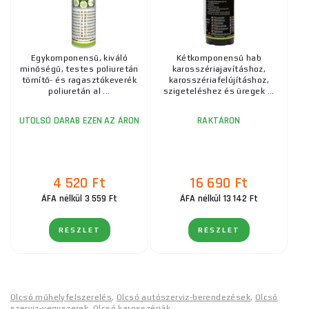
Egykomponensű, kiváló
Kétkomponensű hab
minőségű, testes poliuretán
karosszériajavításhoz,
tömítő- és ragasztókeverék
karosszériafelújításhoz,
poliuretán al ...
szigeteléshez és üregek ...
UTOLSÓ DARAB EZEN AZ ÁRON
RAKTÁRON
4 520 Ft
16 690 Ft
ÁFA nélkül 3 559 Ft
ÁFA nélkül 13 142 Ft
RÉSZLET
RÉSZLET
Olcsó műhelyfelszerelés
,
Olcsó autószerviz-berendezések
,
Olcsó
szerviz-vegyszerek
,
Olcsó karosszériák