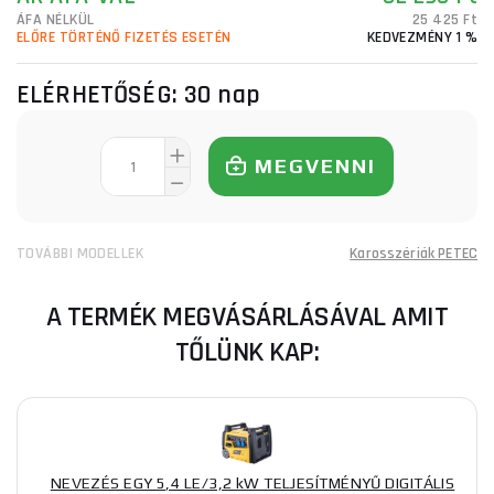
ÁFA NÉLKÜL
25 425 Ft
ELŐRE TÖRTÉNŐ FIZETÉS ESETÉN
KEDVEZMÉNY 1 %
ELÉRHETŐSÉG:
30 nap
MEGVENNI
TOVÁBBI MODELLEK
Karosszériák PETEC
A TERMÉK MEGVÁSÁRLÁSÁVAL AMIT
TŐLÜNK KAP:
NEVEZÉS EGY 5,4 LE/3,2 kW TELJESÍTMÉNYŰ DIGITÁLIS