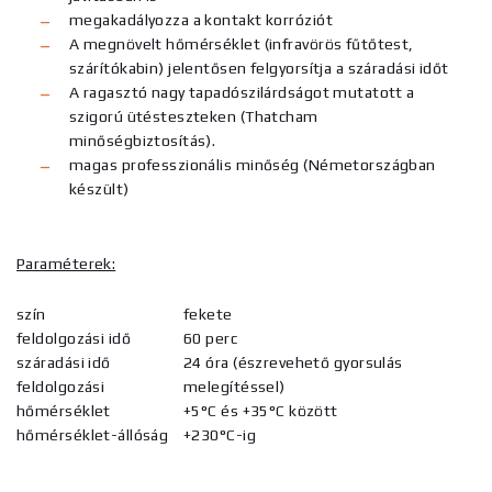
megakadályozza a kontakt korróziót
A megnövelt hőmérséklet (infravörös fűtőtest,
szárítókabin) jelentősen felgyorsítja a száradási időt
A ragasztó nagy tapadószilárdságot mutatott a
szigorú ütésteszteken (Thatcham
minőségbiztosítás).
magas professzionális minőség (Németországban
készült)
Paraméterek:
szín
fekete
feldolgozási idő
60 perc
száradási idő
24 óra (észrevehető gyorsulás
feldolgozási
melegítéssel)
hőmérséklet
+5°C és +35°C között
hőmérséklet-állóság
+230°C-ig