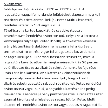
Alkalmazás:
Feldolgozási hőmérséklet: +5°C és +35°C között. A
ragasztóanyaggal felhordandó felületeket alaposan meg kell
tisztítani és zsírtalanítani kell (pl. Petec Multi Cleanerrel,
rendelési szám: 82100 vagy 82200).
Távolítsa el a kartus kupakját, és csatlakoztassa a
keverőcsövet (rendelési szám: 98508). Helyezze a kartust a
kinyomópisztolyba (pl. Petec 81500). A tökéletes keverési
arány biztosítása érdekében ne használja fel a kipréselt
termék első 10 cm-ét. Vigye fel a ragasztót közvetlenül a
hézagra (kerülje a 30 percnél hosszabb szünetet, mivel a
ragasztó a keverőcsőben is megkeményedik), és 50 percen
belül illessze össze az alkatrészeket. A munka befejezése
után zárja le a kartust. Az alkatrészek elmozdulásának
megakadályozása érdekében javasoljuk, hogy a kisebb
alkatrészeket ragasztószalaggal rögzítse (pl. Petec rendelési
szám: 86150 vagy 86250), a nagyobb alkatrészeket pedig
csavarozza, szegecselje vagy ponthegesztse. A ragasztás után
azonnal távolítsa el a felesleges ragasztót (pl. Petec Multi
Cleanerrel, rendelési szám: 82100 vagy 82200). A ragasztó kb.