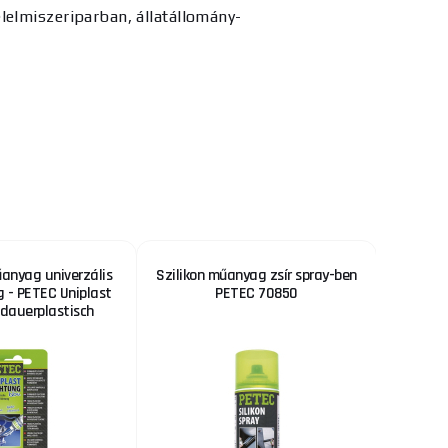
lelmiszeriparban, állatállomány-
anyag univerzális
Szilikon műanyag zsír spray-ben
GEKO Ér
 - PETEC Uniplast
PETEC 70850
csatlako
dauerplastisch
1
52 %
KEDVEZMÉNY