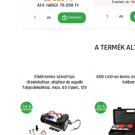
16
Eredeti ár:
1 Ft
ÁFA nélkül 76 058 Ft
db
db
GVENNI
MEGVENNI
A TERMÉK AL
Elektromos szivattyú
600 cm3-es karos zs
dízelolajhoz, olajhoz és egyéb
tokba
folyadékokhoz, max. 40 l/perc, 12V
-34 %
-33 %
KEDVEZMÉNY
KEDVEZMÉNY