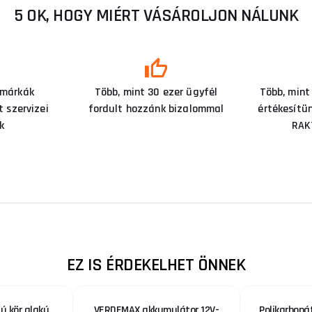
5 OK, HOGY MIÉRT VÁSÁROLJON NÁLUNK
 márkák
Több, mint 30 ezer ügyfél
Több, mint
 szervizei
fordult hozzánk bizalommal
értékesítü
k
RAK
EZ IS ÉRDEKELHET ÖNNEK
ú kör alakú
VERDEMAX akkumulátor 12V-
Polikarboná