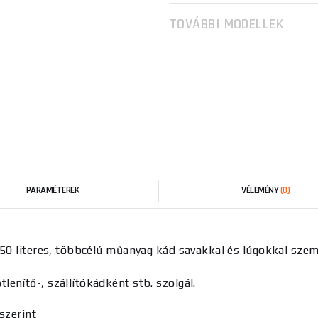
TOVÁBBI MODELLEK
PARAMÉTEREK
VÉLEMÉNY
(0)
 50 literes, többcélú műanyag kád savakkal és lúgokkal szemb
őtlenítő-, szállítókádként stb. szolgál.
szerint