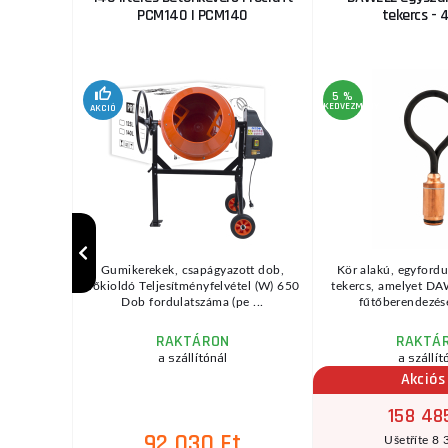
)
PCM140 | PCM140
tekercs -
5 %
KEDVEZMÉNY
AKCIÓ
 darabos
Gumikerekek, csapágyazott dob,
Kör alakú, egyfordu
hőkioldó Teljesítményfelvétel (W) 650
tekercs, amelyet DA
Dob fordulatszáma (pe ...
fűtőberendezése
RAKTÁRON
RAKTÁ
a szállítónál
a szállít
Akciós
158 48
t
92 030 Ft
Ušetříte 8 