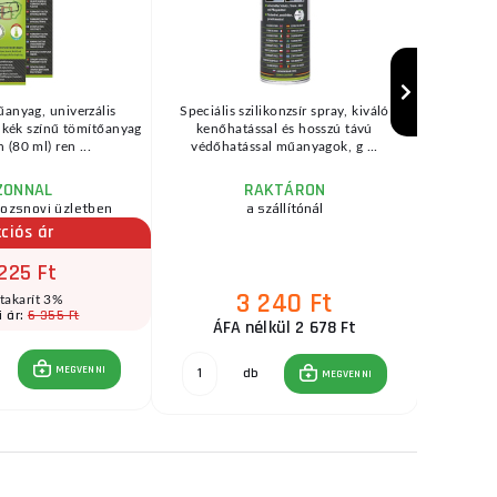
anyag, univerzális
Speciális szilikonzsír spray, kiváló
Réz kábels
 kék színű tömítőanyag
kenőhatással és hosszú távú
- 685 da
 (80 ml) ren ...
védőhatással műanyagok, g ...
e
ZONNAL
RAKTÁRON
rozsnovi üzletben
a szállítónál
raktár
ciós ár
225 Ft
3 240 Ft
takarít 3%
6 355 Ft
i ár:
E
ÁFA nélkül 2 678 Ft
MEGVENNI
db
MEGVENNI