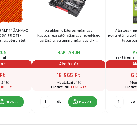
RÁLT MŰANYAG
Az akkumulátoros műanyag
Atartósan mű
SA PROFI -
kapocshegesztő műanyag repedések
poliuretán alapú
 alapterületét
javítására, valamint műanyag alk ...
tubusban
.
RON
RAKTÁRON
A
ónál
raktáron a 
 ár
Akciós ár
Ak
 Ft
18 965 Ft
6 
t 24%
Megtakarít 4%
Meg
 050 Ft
19 555 Ft
Eredeti ár:
Eredet
db
db
MEGVENNI
MEGVENNI