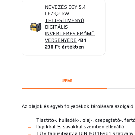
NEVEZÉS EGY 5,4
LE/3,2 kW
TELJESÍTMÉNYŰ
DIGITÁLIS
INVERTERES ERŐMŰ
VERSENYÉRE
431
230 Ft értékben
LEÍRÁS
Az olajok és egyéb folyadékok tárolására szolgáló
Tisztító-, hulladék-, olaj-, csepegtető-, fert
lúgokkal és savakkal szemben ellenálló
TÜV tanúsítvány a DIN ISO 16901 szabvány 