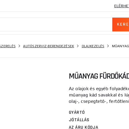
ELÉRHE
SZERELÉS
AUTÓSZERVIZ-BERENDEZÉSEK
OLAJKEZELÉS
MŰANYAG 
MŰANYAG FÜRDŐKÁD 
Az olajok és egyéb folyadéko
műanyag kád savakkal és lúg
olaj-, csepegtető-, fertőtlení
GYÁRTÓ
JÓTÁLLÁS
AZ ÁRU KÓDJA