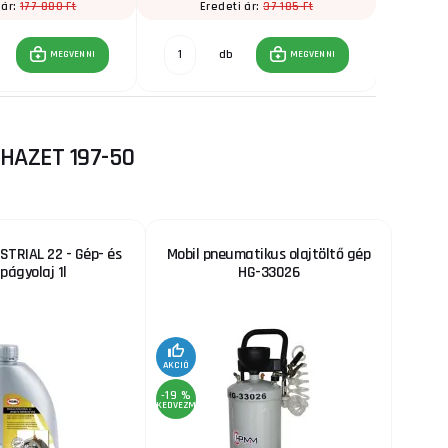
177 880 Ft
37 185 Ft
 ár:
Eredeti ár:
ÁF
db
MEGVENNI
MEGVENNI
HAZET 197-50
TRIAL 22 - Gép- és
Mobil pneumatikus olajtöltő gép
págyolaj 1l
HG-33026
AKCIÓ
-19 %
KEDVEZMÉNY