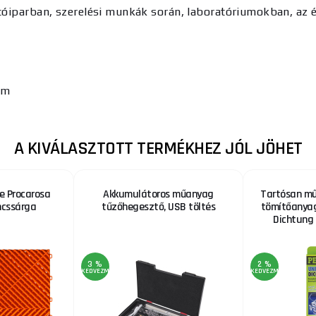
óiparban, szerelési munkák során, laboratóriumokban, az é
mm
A KIVÁLASZTOTT TERMÉKHEZ JÓL JÖHET
 Procarosa
Akkumulátoros műanyag
Tartósan mű
ncssárga
tűzőhegesztő, USB töltés
tömítőanyag
Dichtung 
3 %
2 %
KEDVEZMÉNY
KEDVEZMÉNY