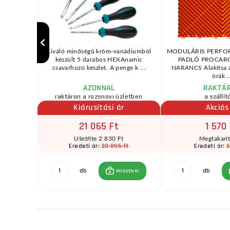
és (1) ...
Kiváló minőségű króm-vanádiumból
MODULÁRIS PERFO
készült 5 darabos HEXAnamic
PADLÓ PROCARO
csavarhúzó készlet. A penge k ...
NARANCS Alakítsa át
órák ..
AZONNAL
RAKTÁ
zletben
raktáron a rozsnovi üzletben
a szállít
Kiárusítási ár
Akciós
21 065 Ft
1 570
t
Ušetříte 2 830 Ft
Megtakarí
Ft
23 895 Ft
2
Eredeti ár:
Eredeti ár:
db
db
GVENNI
MEGVENNI