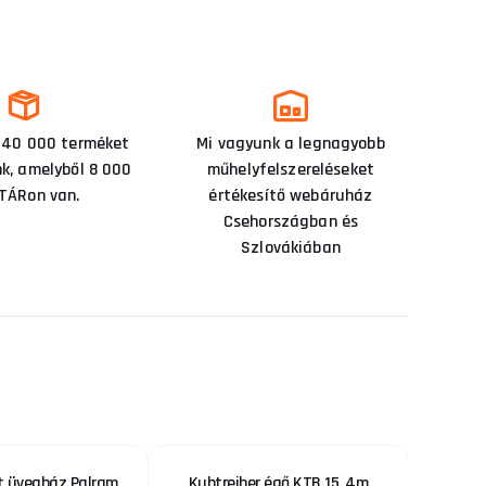
 40 000 terméket
Mi vagyunk a legnagyobb
nk, amelyből 8 000
műhelyfelszereléseket
TÁRon van.
értékesítő webáruház
Csehországban és
Szlovákiában
t üvegház Palram
Kuhtreiber égő KTB 15, 4m
Pengé