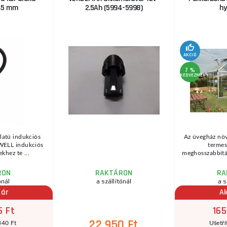
 45 mm
2.5Ah (5994-5998)
hy
AKCIÓ
7 %
KEDVEZMÉNY
latú indukciós
Az üvegház növ
WELL indukciós
termes
khez te ...
meghosszabbításá
RON
RAKTÁRON
RA
ónál
a szállítónál
a s
 ár
Ak
5 Ft
165
22 950 Ft
340 Ft
Ušetří