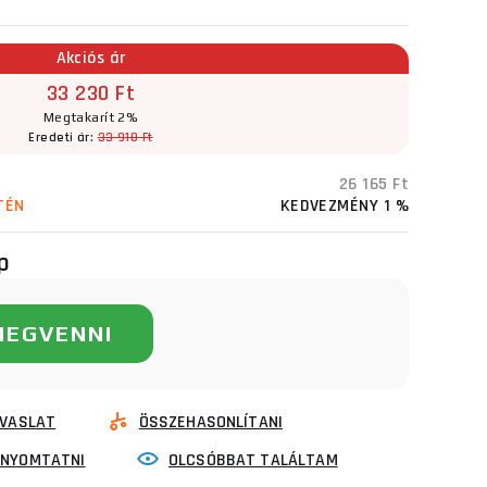
Akciós ár
33 230 Ft
Megtakarít 2%
Eredeti ár:
33 910 Ft
26 165 Ft
TÉN
KEDVEZMÉNY 1 %
p
MEGVENNI
VASLAT
ÖSSZEHASONLÍTANI
INYOMTATNI
OLCSÓBBAT TALÁLTAM