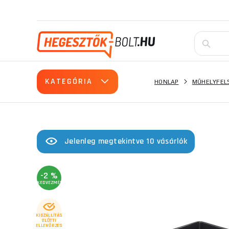
KATEGÓRIA
HONLAP
MŰHELYFEL
Jelenleg megtekintve 10 vásárlók
-2 %
KEDVEZMÉNY
KISZÁLLÍTÁS
ELŐTTI
ELLENŐRZÉS