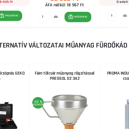
6 825 Ft
Eredeti
ÁFA nélkül 18 967 Ft
db
MEGVENNI
db
MEGVENNI
TERNATÍV VÁLTOZATAI MŰANYAG FÜRDŐKÁD 
írzóprés GEKO
Fém tölcsér műanyag rögzítéssel
PROMA INDUS
n
PRESSOL 02 342
csa
-20 %
KEDVEZMÉNY