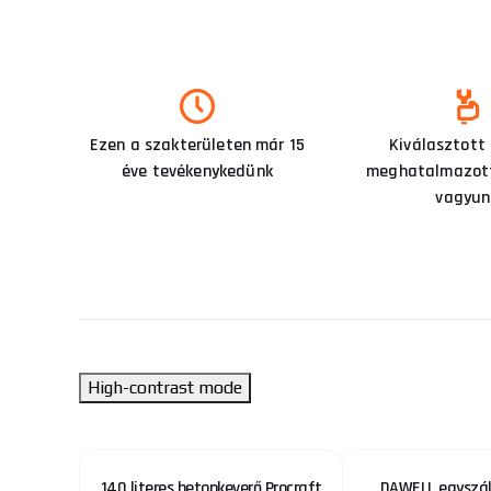
Ezen a szakterületen már 15
Kiválasztott
éve tevékenykedünk
meghatalmazott
vagyun
High-contrast mode
hoz (4
140 literes betonkeverő Procraft
DAWELL egyszál