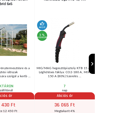
brid 6x6
AKCIÓ
3 %
KEDVEZMÉNY
énytermesztésre és a
MIG/MAG hegesztőpisztoly KTB 15 4m
Kések H
ztési időszak
Léghűtéses fáklya: CO2-180 A, MIX-
ra szolgál a kertb ...
150 A (80%) Szerelés ...
KTÁRON
7
zállítónál
nap
ciós ár
Akciós ár
 430 Ft
36 065 Ft
te 12 450 Ft
Megtakarít 4%