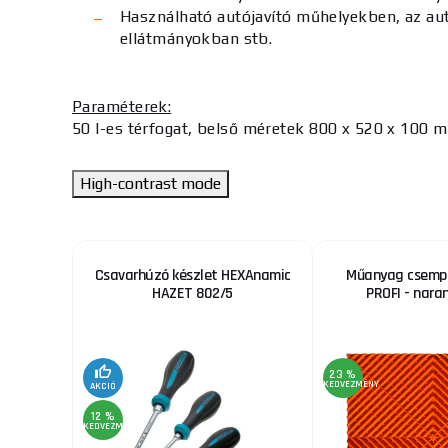
Használható autójavító műhelyekben, az aut
ellátmányokban stb.
Paraméterek:
50 l-es térfogat, belső méretek 800 x 520 x 100 
High-contrast mode
rendezés
Csavarhúzó készlet HEXAnamic
Műanyag csempe
HAZET 802/5
PROFI - nara
23 %
KEDVEZMÉNY
AKCIÓ
12 %
KEDVEZMÉNY