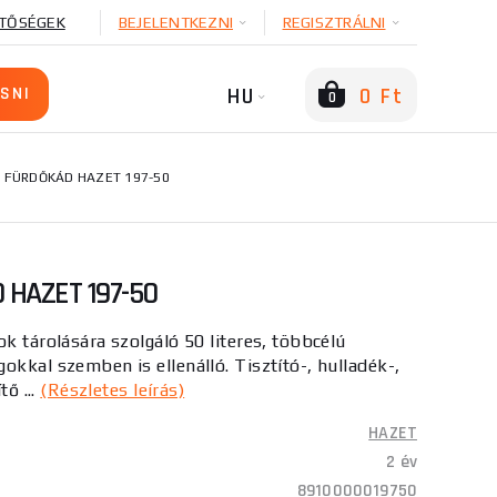
TŐSÉGEK
BEJELENTKEZNI
REGISZTRÁLNI
HU
0 Ft
0
FÜRDŐKÁD HAZET 197-50
HAZET 197-50
k tárolására szolgáló 50 literes, többcélú
okkal szemben is ellenálló. Tisztító-, hulladék-,
tő ...
(Részletes leírás)
HAZET
2 év
8910000019750