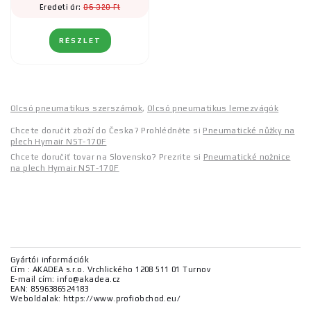
86 320 Ft
Eredeti ár:
RÉSZLET
Olcsó pneumatikus szerszámok
,
Olcsó pneumatikus lemezvágók
Chcete doručit zboží do Česka? Prohlédněte si
Pneumatické nůžky na
plech Hymair NST-170F
Chcete doručiť tovar na Slovensko? Prezrite si
Pneumatické nožnice
na plech Hymair NST-170F
Gyártói információk
Cím : AKADEA s.r.o. Vrchlického 1208 511 01 Turnov
E-mail cím: info@akadea.cz
EAN: 8596386524183
Weboldalak: https://www.profiobchod.eu/