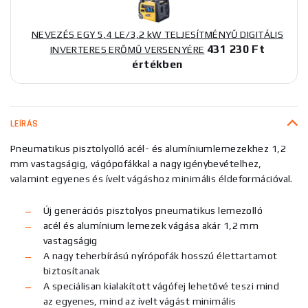
NEVEZÉS EGY 5,4 LE/3,2 kW TELJESÍTMÉNYŰ DIGITÁLIS
431 230 Ft
INVERTERES ERŐMŰ VERSENYÉRE
értékben
LEÍRÁS
Pneumatikus pisztolyolló acél- és alumíniumlemezekhez 1,2
mm vastagságig, vágópofákkal a nagy igénybevételhez,
valamint egyenes és ívelt vágáshoz minimális éldeformációval.
Új generációs pisztolyos pneumatikus lemezolló
acél és alumínium lemezek vágása akár 1,2 mm
vastagságig
A nagy teherbírású nyírópofák hosszú élettartamot
biztosítanak
A speciálisan kialakított vágófej lehetővé teszi mind
az egyenes, mind az ívelt vágást minimális