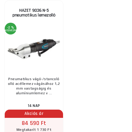
HAZET 9036 N-5
pneumatikus lemezolló
-2 %
KEDVEZMÉNY
Pneumatikus vágó-/stancoló
olló acéllemez vágásához 1,2
mm vastagságig és
alumíniumlemez v ...
14 NAP
Akciós ár
84 590 Ft
Megtakarít 1 730 Ft