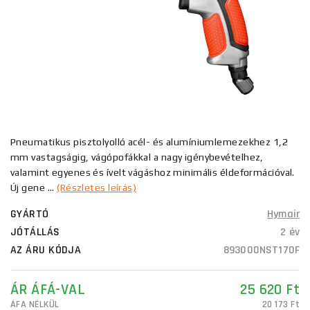
Pneumatikus pisztolyolló acél- és alumíniumlemezekhez 1,2
mm vastagságig, vágópofákkal a nagy igénybevételhez,
valamint egyenes és ívelt vágáshoz minimális éldeformációval.
Új gene ...
(Részletes leírás)
GYÁRTÓ
Hymair
JÓTÁLLÁS
2 év
AZ ÁRU KÓDJA
893000NST170F
ÁR ÁFÁ-VAL
25 620 Ft
ÁFA NÉLKÜL
20 173 Ft