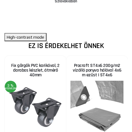
Szlovákiában
High-contrast mode
EZ IS ÉRDEKELHET ÖNNEK
Fix görgők PVC karikával, 2
Procraft ST4x6 200g/m2
darabos készlet, átmérő
vízálló ponyva hálóval 4x6
40mm
m ezüst | ST4x6
3 %
KEDVEZMÉNY
KE