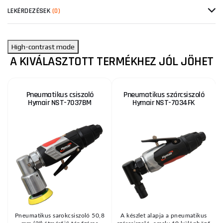
LEKÉRDEZÉSEK
(0)
High-contrast mode
A KIVÁLASZTOTT TERMÉKHEZ JÓL JÖHET
Pneumatikus csiszoló
Pneumatikus szárcsiszoló
Hymair NST-7037BM
Hymair NST-7034FK
y
Pneumatikus sarokcsiszoló 50,8
A készlet alapja a pneumatikus