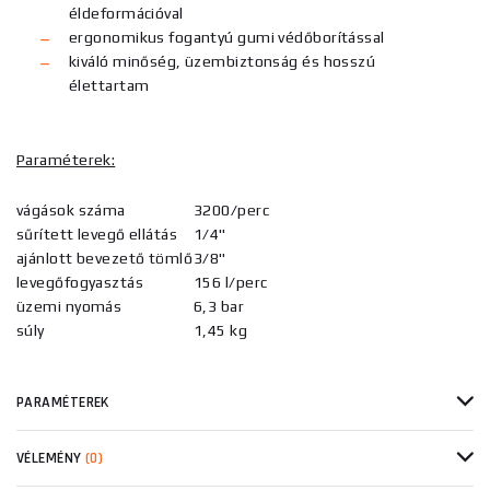
éldeformációval
ergonomikus fogantyú gumi védőborítással
kiváló minőség, üzembiztonság és hosszú
élettartam
Paraméterek:
vágások száma
3200/perc
sűrített levegő ellátás
1/4"
ajánlott bevezető tömlő
3/8"
levegőfogyasztás
156 l/perc
üzemi nyomás
6,3 bar
súly
1,45 kg
PARAMÉTEREK
VÉLEMÉNY
(0)