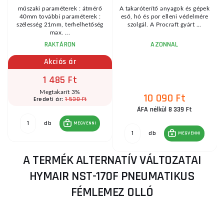
műszaki paraméterek : átmérő
A takaróterítő anyagok és gépek
s
40mm további paraméterek :
eső, hó és por elleni védelmére
szélesség 21mm, terhelhetőség
szolgál. A Procraft gyárt ...
max. ...
RAKTÁRON
AZONNAL
Akciós ár
1 485 Ft
Megtakarít 3%
10 090 Ft
1 530 Ft
Eredeti ár:
ÁFA nélkül 8 339 Ft
db
MEGVENNI
db
MEGVENNI
A TERMÉK ALTERNATÍV VÁLTOZATAI
HYMAIR NST-170F PNEUMATIKUS
FÉMLEMEZ OLLÓ