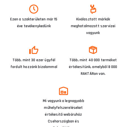
Ezen a szakterületen már 15
Kiválasztott márkák
éve tevékenykedünk
meghatalmazott szervizei
vagyunk
Több, mint 30 ezer ügyfél
Több, mint 40 000 terméket
fordult hozzánk bizalommal
értékesítünk, amelyből 8 000
RAKTÁRon van.
Mi vagyunk a legnagyobb
műhelyfelszereléseket
értékesítő webáruház
Csehországban és