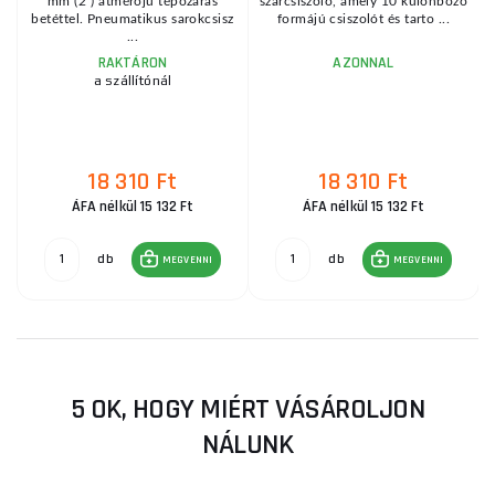
s
mm (2") átmérőjű tépőzáras
szárcsiszoló, amely 10 különböző
betéttel. Pneumatikus sarokcsisz
formájú csiszolót és tarto ...
...
RAKTÁRON
AZONNAL
a szállítónál
18 310 Ft
18 310 Ft
ÁFA nélkül 15 132 Ft
ÁFA nélkül 15 132 Ft
db
db
MEGVENNI
MEGVENNI
5 OK, HOGY MIÉRT VÁSÁROLJON
NÁLUNK