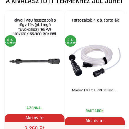
A KIVÁLASZTOTT TERMÉKHEZ JÓL JÖHET
Riwall PRO hosszabbító
Tartozékok, 4 db, tartalék
rögzítés (pl. forgó
fúvókához) (REPW
110/130/155/180 RC/195i
SET)
8 %
3 %
3
KEDVEZMÉNY
KEDVEZMÉNY
KE
Márka: EXTOL PREMIUM ...
..
AZONNAL
RAKTÁRON
Akciós ár
Akciós ár
3 260 Ft