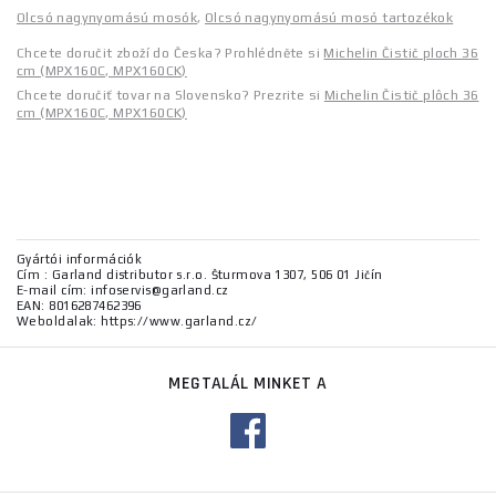
Olcsó nagynyomású mosók
,
Olcsó nagynyomású mosó tartozékok
Chcete doručit zboží do Česka? Prohlédněte si
Michelin Čistič ploch 36
cm (MPX160C, MPX160CK)
Chcete doručiť tovar na Slovensko? Prezrite si
Michelin Čistič plôch 36
cm (MPX160C, MPX160CK)
Gyártói információk
Cím : Garland distributor s.r.o. Šturmova 1307, 506 01 Jičín
E-mail cím: infoservis@garland.cz
EAN: 8016287462396
Weboldalak: https://www.garland.cz/
MEGTALÁL MINKET A