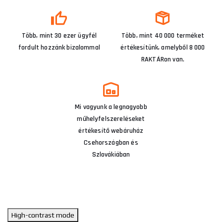
Több, mint 30 ezer ügyfél
Több, mint 40 000 terméket
fordult hozzánk bizalommal
értékesítünk, amelyből 8 000
RAKTÁRon van.
Mi vagyunk a legnagyobb
műhelyfelszereléseket
értékesítő webáruház
Csehországban és
Szlovákiában
High-contrast mode