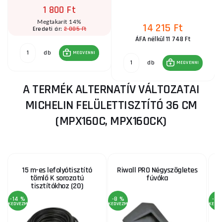
1 800 Ft
Megtakarít 14%
14 215 Ft
2 085 Ft
Eredeti ár:
ÁFA nélkül 11 748 Ft
db
MEGVENNI
db
MEGVENNI
A TERMÉK ALTERNATÍV VÁLTOZATAI
MICHELIN FELÜLETTISZTÍTÓ 36 CM
(MPX160C, MPX160CK)
15 m-es lefolyótisztító
Riwall PRO Négyszögletes
S
tömlő K sorozatú
fúvóka
tisztítókhoz (20)
-14 %
-8 %
-3 
KEDVEZMÉNY
KEDVEZMÉNY
KEDV