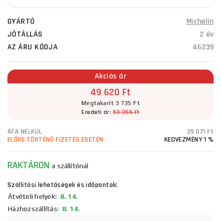
GYÁRTÓ
Michelin
JÓTÁLLÁS
2 év
AZ ÁRU KÓDJA
46239
Akciós ár
49 620 Ft
Megtakarít 3 735 Ft
Eredeti ár:
53 355 Ft
ÁFA NÉLKÜL
39 071 Ft
ELŐRE TÖRTÉNŐ FIZETÉS ESETÉN
KEDVEZMÉNY 1 %
RAKTÁRON
a szállítónál
Szállítási lehetőségek és időpontok:
Átvételi helyek:
8. 14.
Házhozszállítás:
8. 14.