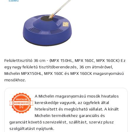
SZERVIZ
Felülettisztító 36 cm - (MPX 150HL, MPX 160C, MPX 160CK) Ez
egy nagy felületű tisztítóberendezés, 36 cm átmérővel,
Michelin MPX150HL, MPX 160C és MPX 160CK magasnyomású
mosókhoz.
A Michelin magasnyomású mosók hivatalos
kereskedője vagyunk, az ügyfelek által
hitelesített és megbízható vállalat. A kínált
Michelin termékekhez garanciális és
garanciát követő szervizelést, szállítást, szerviz plusz
szolgáltatást nyújtunk.