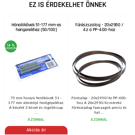
EZ IS ÉRDEKELHET ÖNNEK
Hónolókövek 51-177 mm-es
Fűrészszalag - 20x2950 /
hengerekhez (50/100)
4z a PP-400-hoz
14 %
KEDVEZMÉNY
KE
,
75 mm hosszú fenőkövek 51 -
Fűrészlap - 20x2950/4z PP-400-
.
177 mm átmérőjű fenőgépekhez.
hoz A 20x2950/4z méretű
.
A készlet 3 követ és rögzítőcsap
fűrészszalag faanyagok precíz és
...
hat ...
AZONNAL
AZONNAL
Akciós ár