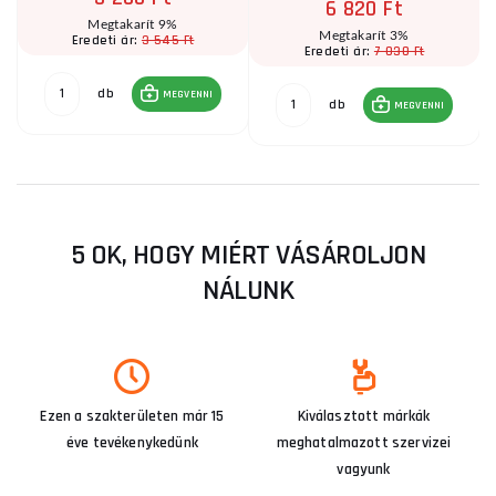
6 820 Ft
Megtakarít 9%
Megtakarít 3%
3 545 Ft
Eredeti ár:
7 030 Ft
Eredeti ár:
db
MEGVENNI
db
MEGVENNI
5 OK, HOGY MIÉRT VÁSÁROLJON
NÁLUNK
Ezen a szakterületen már 15
Kiválasztott márkák
éve tevékenykedünk
meghatalmazott szervizei
vagyunk