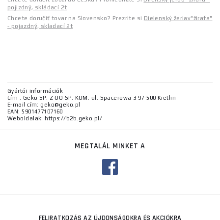
pojizdný, skládací 2t
Chcete doručiť tovar na Slovensko? Prezrite si
Dielenský žeriav"žirafa"
- pojazdný, skladací 2t
Gyártói információk
Cím : Geko SP. Z OO SP. KOM. ul. Spacerowa 3 97-500 Kietlin
E-mail cím: geko@geko.pl
EAN: 5901477107160
Weboldalak: https://b2b.geko.pl/
MEGTALÁL MINKET A
FELIRATKOZÁS AZ ÚJDONSÁGOKRA ÉS AKCIÓKRA