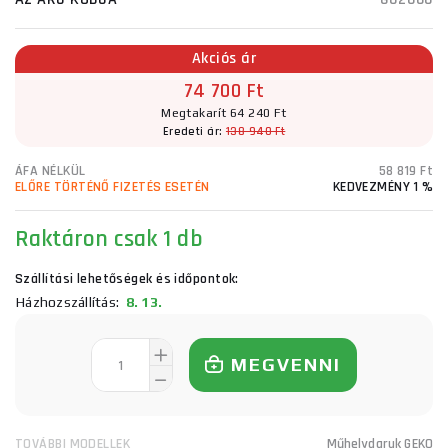
Akciós ár
74 700 Ft
Megtakarít 64 240 Ft
Eredeti ár:
138 940 Ft
ÁFA NÉLKÜL
58 819 Ft
ELŐRE TÖRTÉNŐ FIZETÉS ESETÉN
KEDVEZMÉNY 1 %
Raktáron
csak 1 db
Szállítási lehetőségek és időpontok:
Házhozszállítás:
8. 13.
MEGVENNI
TOVÁBBI MODELLEK
Műhelydaruk GEKO