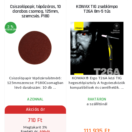
Csiszolópapír, tépőzáras, 10
KOWAX TIG zseblámpa
darabos csomag, 125mm,
T26A 8m-5 tűs
szemcsés. P180
3 %
KEDVEZMÉNY
Csiszolópapír tépőzárralátmérő:
KOWAX® Ergo T26A kézi TIG
125mmszemcse: P180Csomagban
hegesztőpisztoly A fogyóeszközök
lévő darabszám: 10 db ...
kompatibilisek és cserélhetők. ...
AZONNAL
RAKTÁRON
a szállítónál
Akciós ár
710 Ft
Megtakarít 3%
111 935 Ft
730 Ft
Eredeti ár: