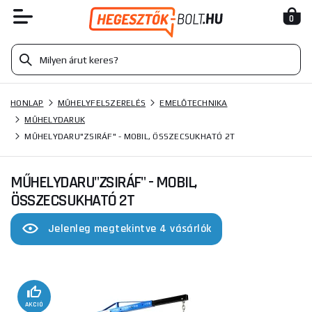
0
HONLAP
MŰHELYFELSZERELÉS
EMELŐTECHNIKA
MŰHELYDARUK
MŰHELYDARU"ZSIRÁF" - MOBIL, ÖSSZECSUKHATÓ 2T
MŰHELYDARU"ZSIRÁF" - MOBIL,
ÖSSZECSUKHATÓ 2T
Jelenleg megtekintve 4 vásárlók
AKCIÓ