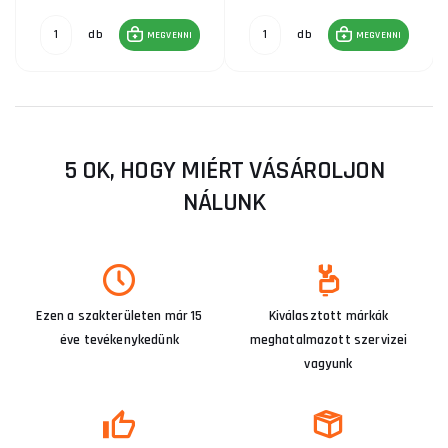
db
db
MEGVENNI
MEGVENNI
5 OK, HOGY MIÉRT VÁSÁROLJON
NÁLUNK
Ezen a szakterületen már 15
Kiválasztott márkák
éve tevékenykedünk
meghatalmazott szervizei
vagyunk