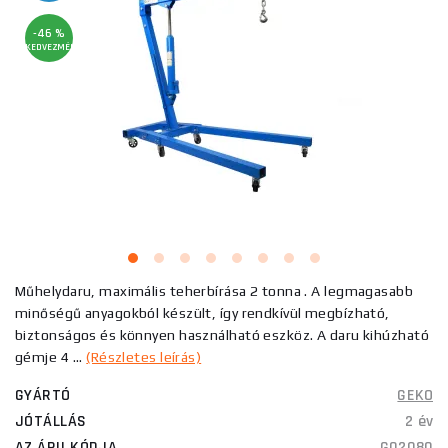
-46 %
KEDVEZMÉNY
Műhelydaru, maximális teherbírása 2 tonna . A legmagasabb
minőségű anyagokból készült, így rendkívül megbízható,
biztonságos és könnyen használható eszköz. A daru kihúzható
gémje 4 ...
(Részletes leírás)
GYÁRTÓ
GEKO
JÓTÁLLÁS
2 év
AZ ÁRU KÓDJA
G02080