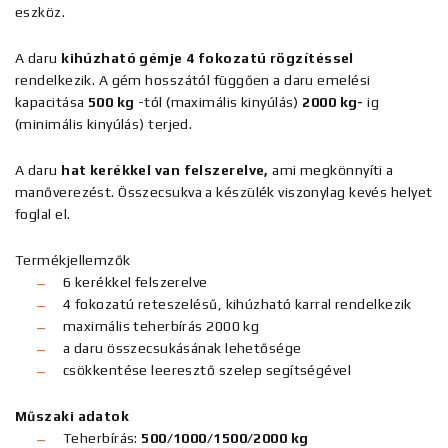
eszköz.
A daru
kihúzható gémje
4 fokozatú rögzítéssel
rendelkezik. A gém hosszától függően a daru emelési
kapacitása
500 kg
-tól (maximális kinyúlás)
2000 kg-
ig
(minimális kinyúlás) terjed.
A daru
hat kerékkel van felszerelve,
ami megkönnyíti a
manőverezést. Összecsukva a készülék viszonylag kevés helyet
foglal el.
Termékjellemzők
6 kerékkel felszerelve
4 fokozatú reteszelésű, kihúzható karral rendelkezik
maximális teherbírás 2000 kg
a daru összecsukásának lehetősége
csökkentése leeresztő szelep segítségével
Műszaki adatok
Teherbírás:
500/1000/1500/2000 kg