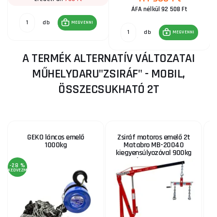
ÁFA nélkül 92 508 Ft
db
MEGVENNI
db
MEGVENNI
A TERMÉK ALTERNATÍV VÁLTOZATAI
MŰHELYDARU"ZSIRÁF" - MOBIL,
ÖSSZECSUKHATÓ 2T
GEKO láncos emelő
Zsiráf motoros emelő 2t
1000kg
Matabro MB-20040
kiegyensúlyozóval 900kg
Matabro MB-BALHOOK
-28 %
KEDVEZMÉNY