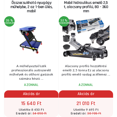
Összecsukható nyugágy
Mobil hidraulikus emelő 2,5
műhelybe, 2 az 1-ben ülés,
t, alacsony profilú, 80 - 360
mobil
mm
35 %
32 %
3
KEDVEZMÉNY
KEDVEZMÉNY
KE
A műhelyasztal/szék
Alacsony profilú hozzáférési
professzionális autószerelő
emelő 2,5 tonna Ez az alacsony
műhelyek és otthoni garázsok
profilú emelő vastag acéllemez ...
.
számára készü ...
AZONNAL
AZONNAL
Akciós ár
Akciós ár
15 640 Ft
21 010 Ft
Ušetříte 8 450 Ft
Ušetříte 9 695 Ft
24 090 Ft
30 705 Ft
Eredeti ár:
Eredeti ár: