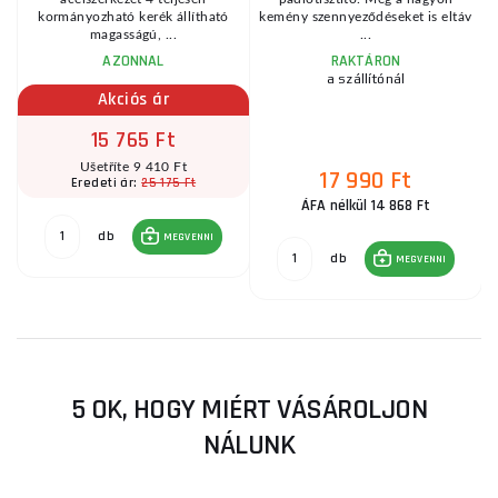
kormányozható kerék állítható
kemény szennyeződéseket is eltáv
magasságú, ...
...
AZONNAL
RAKTÁRON
a szállítónál
Akciós ár
15 765 Ft
Ušetříte 9 410 Ft
17 990 Ft
25 175 Ft
Eredeti ár:
ÁFA nélkül 14 868 Ft
db
MEGVENNI
db
MEGVENNI
5 OK, HOGY MIÉRT VÁSÁROLJON
NÁLUNK