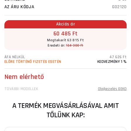
AZ ÁRU KÓDJA
G02120
Akciós ár
60 485 Ft
Megtakarít 63 815 Ft
Eredeti ár:
124 300 Ft
ÁFA NÉLKÜL
47 626 Ft
ELŐRE TÖRTÉNŐ FIZETÉS ESETÉN
KEDVEZMÉNY 1 %
Nem elérhető
TOVÁBBI MODELLEK
Olajkezelés GEKO
A TERMÉK MEGVÁSÁRLÁSÁVAL AMIT
TŐLÜNK KAP: