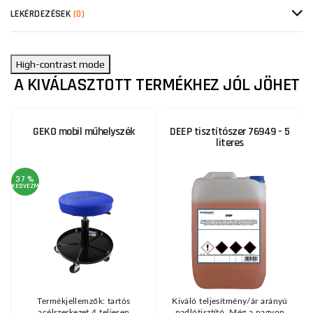
LEKÉRDEZÉSEK
(0)
High-contrast mode
A KIVÁLASZTOTT TERMÉKHEZ JÓL JÖHET
GEKO mobil műhelyszék
DEEP tisztítószer 76949 - 5
literes
37 %
6
KEDVEZMÉNY
KE
)
Termékjellemzők: tartós
Kiváló teljesítmény/ár arányú
acélszerkezet 4 teljesen
padlótisztító. Még a nagyon