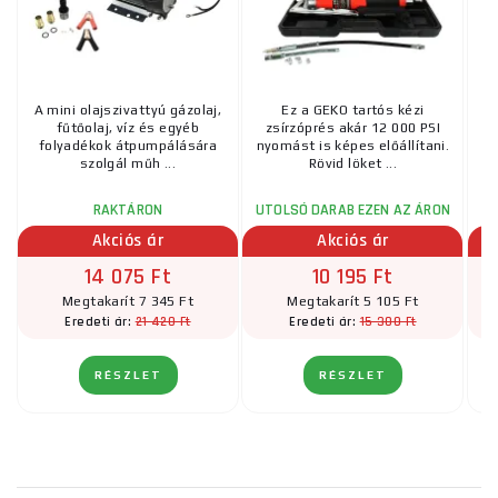
A mini olajszivattyú gázolaj,
Ez a GEKO tartós kézi
fűtőolaj, víz és egyéb
zsírzóprés akár 12 000 PSI
folyadékok átpumpálására
nyomást is képes előállítani.
szolgál műh ...
Rövid löket ...
RAKTÁRON
UTOLSÓ DARAB EZEN AZ ÁRON
Akciós ár
Akciós ár
14 075 Ft
10 195 Ft
Megtakarít 7 345 Ft
Megtakarít 5 105 Ft
21 420 Ft
15 300 Ft
Eredeti ár:
Eredeti ár:
RÉSZLET
RÉSZLET