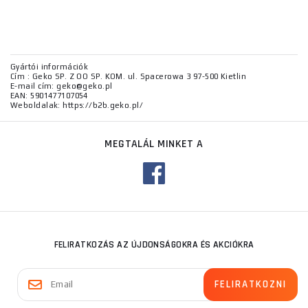
Gyártói információk
Cím : Geko SP. Z OO SP. KOM. ul. Spacerowa 3 97-500 Kietlin
E-mail cím: geko@geko.pl
EAN: 5901477107054
Weboldalak: https://b2b.geko.pl/
MEGTALÁL MINKET A
FELIRATKOZÁS AZ ÚJDONSÁGOKRA ÉS AKCIÓKRA