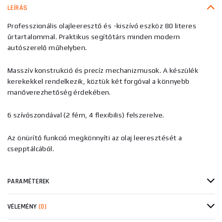
LEÍRÁS
Professzionális olajleeresztő és -kiszívó eszköz 80 literes
űrtartalommal. Praktikus segítőtárs minden modern
autószerelő műhelyben.
Masszív konstrukció és precíz mechanizmusok. A készülék
kerekekkel rendelkezik, köztük két forgóval a könnyebb
manőverezhetőség érdekében.
6 szívószondával (2 fém, 4 flexibilis) felszerelve.
Az önürítő funkció megkönnyíti az olaj leeresztését a
csepptálcából.
PARAMÉTEREK
VÉLEMÉNY
(0)