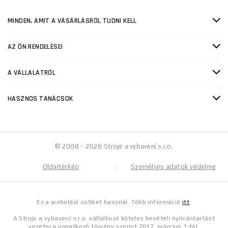
MINDEN, AMIT A VÁSÁRLÁSRÓL TUDNI KELL
AZ ÖN RENDELÉSEI
A VÁLLALATRÓL
HASZNOS TANÁCSOK
© 2008 - 2026 Stroje a vybavení s.r.o.
Oldaltérkép
Személyes adatok védelme
Ez a weboldal sütiket használ. Több információ
itt
.
A Stroje a vybavení s.r.o. vállalkozó köteles bevételi nyilvántartást
vezetni a vonatkozó törvény szerint 2017. március 1-től.