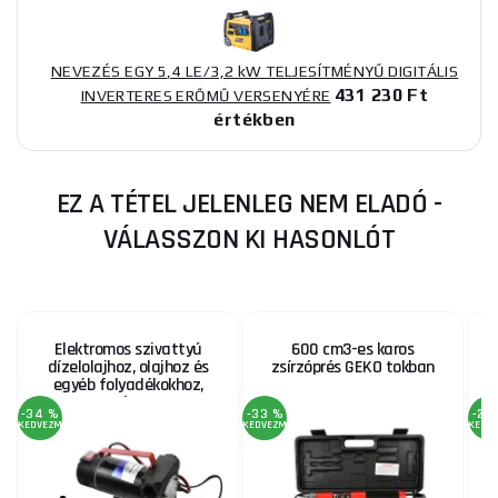
NEVEZÉS EGY 5,4 LE/3,2 kW TELJESÍTMÉNYŰ DIGITÁLIS
431 230 Ft
INVERTERES ERŐMŰ VERSENYÉRE
értékben
EZ A TÉTEL JELENLEG NEM ELADÓ -
VÁLASSZON KI HASONLÓT
Elektromos szivattyú
600 cm3-es karos
dízelolajhoz, olajhoz és
zsírzóprés GEKO tokban
egyéb folyadékokhoz,
max. 40 l/perc, 12V
-34 %
-33 %
-20
KEDVEZMÉNY
KEDVEZMÉNY
KEDV