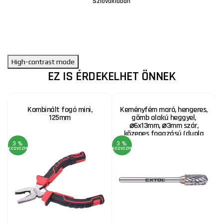
Szlovákiában
High-contrast mode
EZ IS ÉRDEKELHET ÖNNEK
Kombinált fogó mini,
Keményfém maró, hengeres,
125mm
gömb alakú heggyel,
⌀6x13mm, ⌀3mm szár,
közepes fogazású (dupla
fogazású)
3 %
3 %
KEDVEZMÉNY
KEDVEZMÉNY