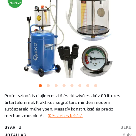
KEDVEZMÉNY
Professzionális olajleeresztő és -kiszívó eszköz 80 literes
űrtartalommal. Praktikus segítőtárs minden modern
autószerelő műhelyben. Masszív konstrukció és precíz
mechanizmusok. A ...
(Részletes leírás)
GYÁRTÓ
GEKO
JÓTÁLLÁS
2 év