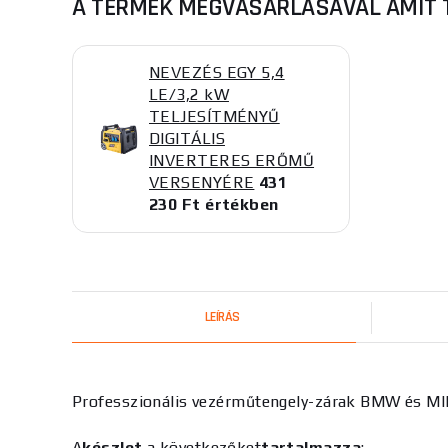
A TERMÉK MEGVÁSÁRLÁSÁVAL AMIT 
NEVEZÉS EGY 5,4
LE/3,2 kW
TELJESÍTMÉNYŰ
DIGITÁLIS
INVERTERES ERŐMŰ
VERSENYÉRE
431
230 Ft értékben
LEÍRÁS
Professzionális vezérműtengely-zárak BMW és M
A
készlet
a következőket
tartalmazza
: