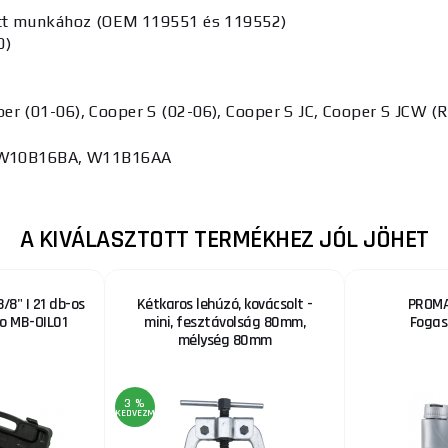
zett munkához (OEM 119551 és 119552)
0)
per (01-06), Cooper S (02-06), Cooper S JC, Cooper S JCW 
 W10B16BA, W11B16AA
A KIVÁLASZTOTT TERMÉKHEZ JÓL JÖHET
/8" | 21 db-os
Kétkaros lehúzó, kovácsolt -
PROMA
ro MB-OIL01
mini, fesztávolság 80mm,
Fogas
mélység 80mm
3 %
KEDVEZMÉNY