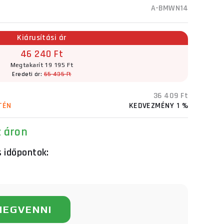
A-BMWN14
Kiárusítási ár
46 240 Ft
Megtakarít 19 195 Ft
Eredeti ár:
65 435 Ft
36 409 Ft
TÉN
KEDVEZMÉNY 1 %
z áron
s időpontok:
MEGVENNI