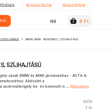
TŐSÉGEK
BEJELENTKEZNI
REGISZTRÁLNI
HU
0 Ft
0
 SZERSZÁMOK
BMW, MINI - BENZINES, SZÍJHAJTÁSÚ
ES, SZÍJHAJTÁSÚ
ngely-zárak BMW és MINI járművekhez - ASTA A-
motorokhoz. Akészlet a
a vezérműtengely be- és kimeneti n ...
(Részletes
ASTA
2 év