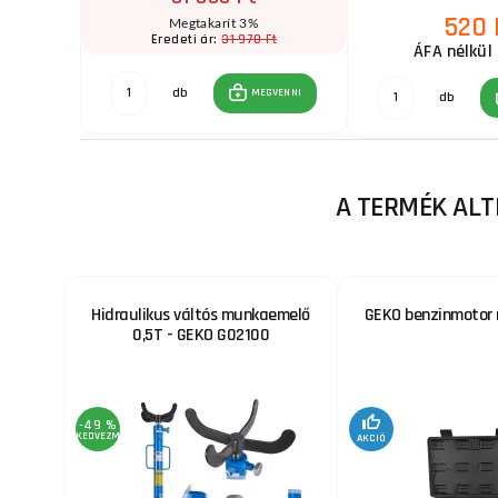
520 
Megtakarít 3%
Ft
31 970 Ft
Eredeti ár:
ÁFA nélkül
db
GVENNI
MEGVENNI
db
A TERMÉK ALT
Hidraulikus váltós munkaemelő
GEKO benzinmotor
0,5T - GEKO G02100
-49 %
KEDVEZMÉNY
AKCIÓ