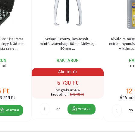
 3/8" (10 mm)
Kétkarú lehúzó, kovácsolt -
Kiváló minősé
indegyik 36 mm
minifesztávolság: 80mmMélység:
extrém nyomásá
áz színe ...
80mm ...
Alkalmas 
RON
RAKTÁRON
RA
ónál
a s
Akciós ár
6 730 Ft
 Ft
12
Megtakarít 4%
6 940 Ft
Eredeti ár:
3 219 Ft
ÁFA nél
db
MEGVENNI
db
MEGVENNI