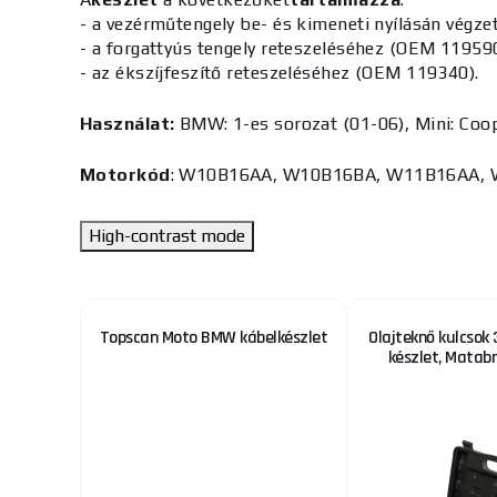
- a vezérműtengely be- és kimeneti nyílásán vég
- a forgattyús tengely reteszeléséhez (OEM 11959
- az ékszíjfeszítő reteszeléséhez (OEM 119340).
Használat:
BMW: 1-es sorozat (01-06), Mini: Coo
Motorkód
: W10B16AA, W10B16BA, W11B16AA,
High-contrast mode
10HQ
Topscan Moto BMW kábelkészlet
Olajteknő kulcsok 3
készlet, Matab