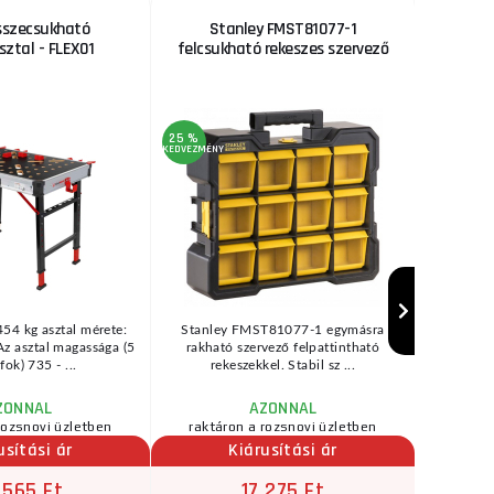
sszecsukható
Stanley FMST81077-1
Tele
ztal - FLEX01
felcsukható rekeszes szervező
kétold
25 %
3 %
KEDVEZMÉNY
KEDVEZMÉNY
454 kg asztal mérete:
Stanley FMST81077-1 egymásra
Kézi olló 
z asztal magassága (5
rakható szervező felpattintható
és cserj
fok) 735 - ...
rekeszekkel. Stabil sz ...
PR
ZONNAL
AZONNAL
rozsnovi üzletben
raktáron a rozsnovi üzletben
usítási ár
Kiárusítási ár
 565 Ft
17 275 Ft