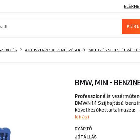
ELÉRHE
SZERELÉS
AUTÓSZERVIZ-BERENDEZÉSEK
MOTOR ÉS SEBESSÉGVÁLTÓ
BMW, MINI - BENZIN
Professzionális vezérműte
BMWN14 Szíjhajtású benzin
következőkettartalmazza: - 
leírás)
GYÁRTÓ
JÓTÁLLÁS