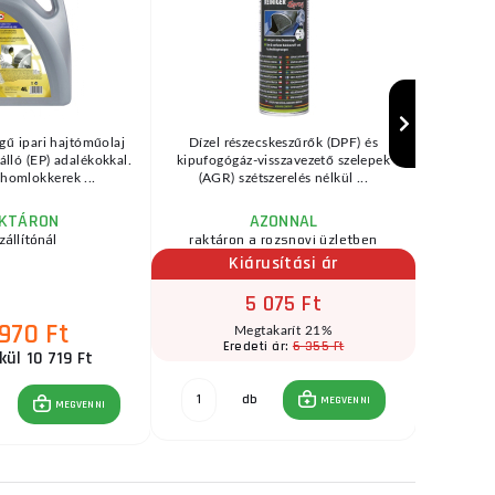
gű ipari hajtóműolaj
Dízel részecskeszűrők (DPF) és
Pneuma
lló (EP) adalékokkal.
kipufogógáz-visszavezető szelepek
autóabla
homlokkerek ...
(AGR) szétszerelés nélkül ...
tiszt
KTÁRON
AZONNAL
zállítónál
raktáron a rozsnovi üzletben
raktár
Kiárusítási ár
5 075 Ft
 970 Ft
Megtakarít 21%
6 355 Ft
Eredeti ár:
kül 10 719 Ft
ÁF
db
MEGVENNI
MEGVENNI