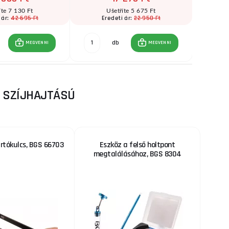
íte 7 130 Ft
Ušetříte 5 675 Ft
42 695 Ft
22 950 Ft
 ár:
Eredeti ár:
E
db
MEGVENNI
MEGVENNI
, SZÍJHAJTÁSÚ
rtókulcs, BGS 66703
Eszköz a felső holtpont
megtalálásához, BGS 8304