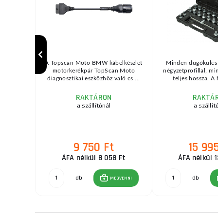
lhúzós dob
A Topscan Moto BMW kábelkészlet
Minden dugókulcs
erelhető.
motorkerékpár TopScan Moto
négyzetprofillal, m
t ...
diagnosztikai eszközhöz való cs ...
teljes hossza. A h
RAKTÁRON
RAKTÁ
zletben
a szállítónál
a szállít
9 750 Ft
15 995
t
Ft
ÁFA nélkül 8 058 Ft
ÁFA nélkül 1
GVENNI
db
db
MEGVENNI