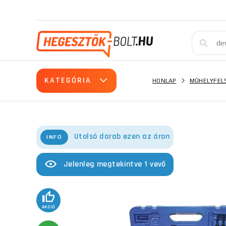
KATEGÓRIA
HONLAP
MŰHELYFEL
Utolsó darab ezen az áron
INFÓ
Jelenleg megtekintve 1 vevő
AKCIÓ