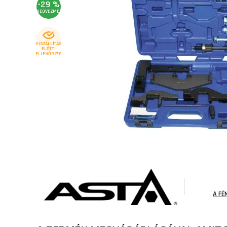
-29 %
KEDVEZMÉNY
KISZÁLLÍTÁS
ELŐTTI
ELLENŐRZÉS
A FÉ