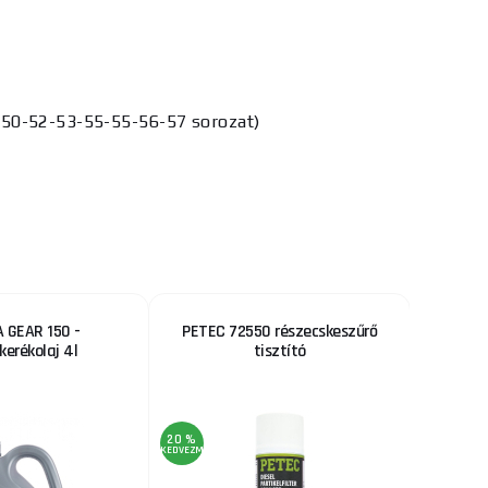
(R50-52-53-55-55-56-57 sorozat)
 GEAR 150 -
PETEC 72550 részecskeszűrő
Pneuma
kerékolaj 4l
tisztító
H
20 %
KEDVEZMÉNY