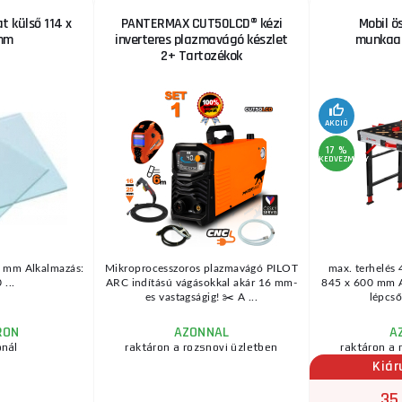
t külső 114 x
PANTERMAX CUT50LCD® kézi
Mobil ö
 mm
inverteres plazmavágó készlet
munkaas
2+ Tartozékok
AKCIÓ
17 %
KEDVEZMÉNY
1 mm Alkalmazás:
Mikroprocesszoros plazmavágó PILOT
max. terhelés 
...
ARC indítású vágásokkal akár 16 mm-
845 x 600 mm A
es vastagságig! ✂️ A ...
lépcső
RON
AZONNAL
A
ónál
raktáron a rozsnovi üzletben
raktáron a 
Kiár
35