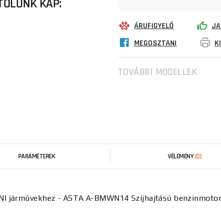
TŐLÜNK KAP:
ÁRUFIGYELŐ
JA
MEGOSZTANI
K
TOVÁBBI MODELLEK
PARAMÉTEREK
VÉLEMÉNY
(0)
INI járművekhez - ASTA A-BMWN14 Szíjhajtású benzinmoto