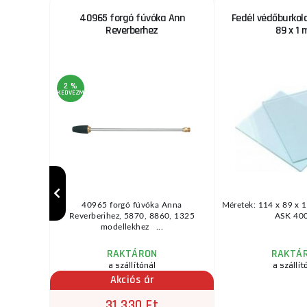
olló,
40965 forgó fúvóka Ann
Fedél védőburkola
mm, HCS
Reverberhez
89 x 1
2 %
KEDVEZMÉNY
alamint fák
40965 forgó fúvóka Anna
Méretek: 114 x 89 x 
 Az EXTOL
Reverberihez, 5870, 8860, 1325
ASK 400 
...
modellekhez ...
RAKTÁRON
RAKTÁ
a szállítónál
a szállít
Akciós ár
31 330 Ft