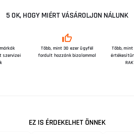
5 OK, HOGY MIÉRT VÁSÁROLJON NÁLUNK
 márkák
Több, mint 30 ezer ügyfél
Több, mint
 szervizei
fordult hozzánk bizalommal
értékesítü
k
RAK
EZ IS ÉRDEKELHET ÖNNEK