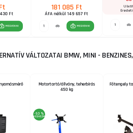
Ft
181 085 Ft
Ušetř
Eredeti
 430 Ft
ÁFA nélkül 149 657 Ft
db
db
MEGVENNI
MEGVENNI
ERNATÍV VÁLTOZATAI BMW, MINI - BENZINES
 nyomásmérő
Motortartó/állvány, teherbírás
Főtengely ta
450 kg
-53 %
KEDVEZMÉNY