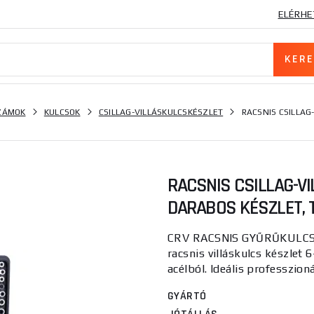
ELÉRHE
SZÁMOK
KULCSOK
CSILLAG-VILLÁSKULCSKÉSZLET
RACSNIS CSILLAG
RACSNIS CSILLAG-VI
DARABOS KÉSZLET, 
CRV RACSNIS GYŰRŰKULCS
racsnis villáskulcs készlet
acélból. Ideális professzioná
GYÁRTÓ