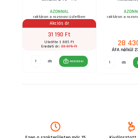
AZONNAL
AZONN
zletben
raktáron a rozsnovi üzletben
raktáron a rozsn
Akciós ár
31 190 Ft
28 43
t
Ušetříte 1 885 Ft
Ft
33 075 Ft
Eredeti ár:
ÁFA nélkül 2
db
GVENNI
MEGVENNI
db
Ezen a szakterületen már 15
Kiválasztott