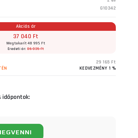
2 év
G10342
Akciós ár
37 040 Ft
Megtakarít 48 995 Ft
Eredeti ár:
86 035 Ft
29 165 Ft
TÉN
KEDVEZMÉNY 1 %
s időpontok:
MEGVENNI