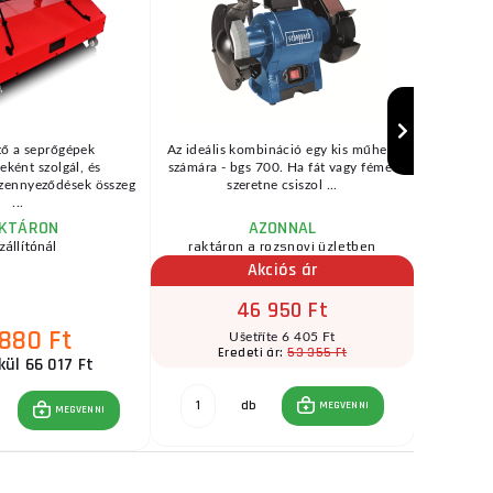
tő a seprőgépek
Az ideális kombináció egy kis műhely
márka :
jeként szolgál, és
számára - bgs 700. Ha fát vagy fémet
paraméte
szennyeződések összeg
szeretne csiszol ...
tovább
...
KTÁRON
AZONNAL
zállítónál
raktáron a rozsnovi üzletben
Akciós ár
46 950 Ft
 880 Ft
Ušetříte 6 405 Ft
53 355 Ft
Eredeti ár:
E
kül 66 017 Ft
db
MEGVENNI
MEGVENNI