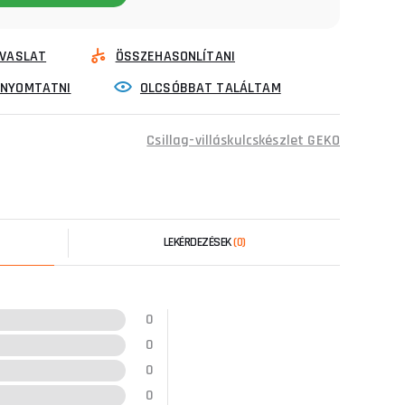
VASLAT
ÖSSZEHASONLÍTANI
INYOMTATNI
OLCSÓBBAT TALÁLTAM
Csillag-villáskulcskészlet GEKO
LEKÉRDEZÉSEK
(0)
0
0
0
0