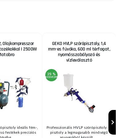
 Olajkompresszor
GEKO HVLP szórópisztoly, 1,4
Fűrészl
rtozékokkal | 2500W
mm-es fúvóka, 600 ml térfogat,
Matabro
nyomásszabályozó és
vízleválasztó
39 %
22 %
KEDVEZMÉNY
KEDVEZMÉNY
ópisztoly ideális fém-,
Professzionális HVLP szórópisztoly. A
Fűrészl
zisú festékek precíziós
pisztoly a legmagasabb minőségű
bölcsőfűré
téséhe ...
anyagokból készült, ...
(→"H