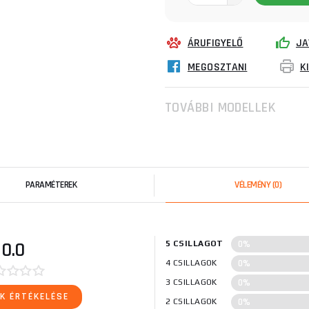
ÁRUFIGYELŐ
JA
MEGOSZTANI
K
TOVÁBBI MODELLEK
PARAMÉTEREK
VÉLEMÉNY
(0)
0%
0.0
5 CSILLAGOT
0%
4 CSILLAGOK
0%
3 CSILLAGOK
K ÉRTÉKELÉSE
0%
2 CSILLAGOK