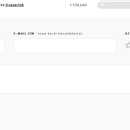
0%
lte
0 vásárlók
1 CSILLAG
E-MAIL CÍM
*
(nem kerül közzétételre)
AZ