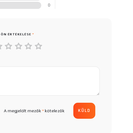
0
 ÖN ÉRTÉKELÉSE
*
A megjelölt mezők
*
kötelezők