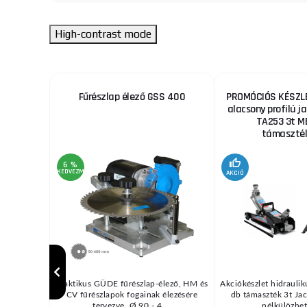
High-contrast mode
ekhez
Fűrészlap élező GSS 400
PROMÓCIÓS KÉSZLE
alacsony profilú ja
TA253 3t M
támaszték
6 %
KEDVEZMÉNY
AKCIÓ
/ MIG vagy
Praktikus GÜDE fűrészlap-élező, HM és
Akciókészlet hidraulik
pcsolódó
CV fűrészlapok fogainak élezésére
db támaszték 3t Jac
d ...
tervezve, Ø 90 - 4 ...
nélkülözhete