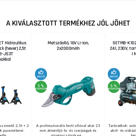
A KIVÁLASZTOTT TERMÉKHEZ JÓL JÖHET
T Hidraulikus
Metszőolló, 16V Li-ion,
SETMB-K102,
ck (hever) 2,5t
2x2000mAh
24l, 230V, ta
B-JS3T
| 
okkal
AKCIÓ
AKCIÓ
3 %
5 %
KEDVEZMÉNY
KEDVEZMÉNY
us emelő 2,5t + 2
A professzionális kerti ollóval akár 25
Tartozékok: szór
k paraméterei:
mm átmérőjű fa- és cserjeágak és
akril- és vízbá
tle ...
növényi szárak eg ...
fes