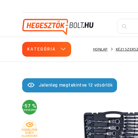
KATEGÓRIA
HONLAP
KÉZI SZER
Jelenleg megtekintve 12 vásárlók
-57 %
KEDVEZMÉNY
KISZÁLLÍTÁS
ELŐTTI
ELLENŐRZÉS