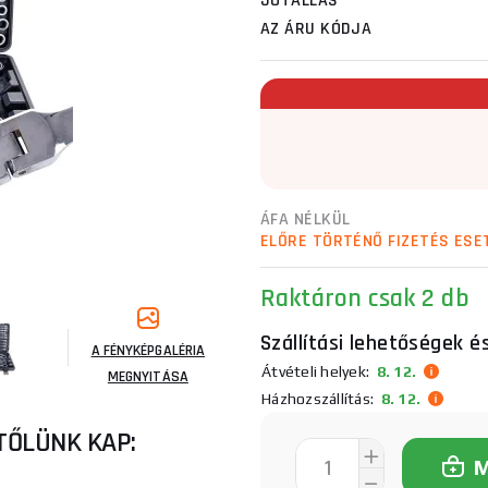
JÓTÁLLÁS
AZ ÁRU KÓDJA
ÁFA NÉLKÜL
ELŐRE TÖRTÉNŐ FIZETÉS ESE
Raktáron
csak 2 db
Szállítási lehetőségek é
A FÉNYKÉPGALÉRIA
Átvételi helyek:
8. 12.
MEGNYITÁSA
Házhozszállítás:
8. 12.
TŐLÜNK KAP: