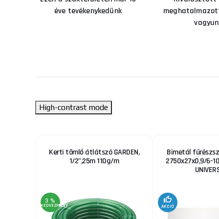
éve tevékenykedünk
meghatalmazott
vagyun
High-contrast mode
ő O 19-
Kerti tömlő átlátszó GARDEN,
Bimetál fűrészs
1/2",25m 110g/m
2750x27x0,9/6-1
UNIVER
3 %
KEDVEZMÉNY
AKCIÓ