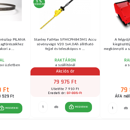
9 %
KEDVEZMÉNY
űrészlap PILANA
Stanley FatMax SFMCPH845M1 Accu
A felgyűj
lagfűrészekhez
sövényvágó V20 1x4,0Ah állítható
kiegészítő
kori a ...
fejjel és teleszkópos n ...
megkönnyíti a 
AL
RAKTÁRON
RA
ovi üzletben
a szállítónál
a s
Akciós ár
79 975 Ft
0 Ft
79
Ušetříte 7 910 Ft
87 885 Ft
Eredeti ár:
8 529 Ft
ÁFA nél
db
MEGVENNI
db
MEGVENNI