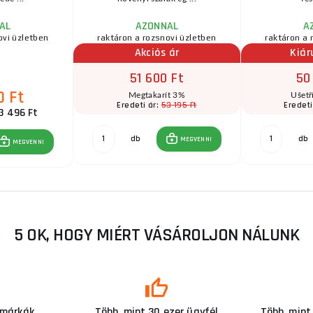
AL
AZONNAL
A
ovi üzletben
raktáron a rozsnovi üzletben
raktáron a 
Akciós ár
Kiár
51 600 Ft
50
0 Ft
Megtakarít 3%
Ušetř
53 195 Ft
Eredeti ár:
Eredeti
3 496 Ft
db
db
MEGVENNI
MEGVENNI
5 OK, HOGY MIÉRT VÁSÁROLJON NÁLUNK
 márkák
Több, mint 30 ezer ügyfél
Több, mint