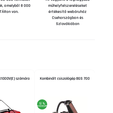
nk, amelyből 8 000
műhelyfelszereléseket
TÁRon van.
értékesítő webáruház
Csehországban és
Szlovákiában
S1000V(E) számára
Kombinált csiszológép BGS 700
Korona
12 %
3 %
KEDVEZMÉNY
KEDVEZMÉNY