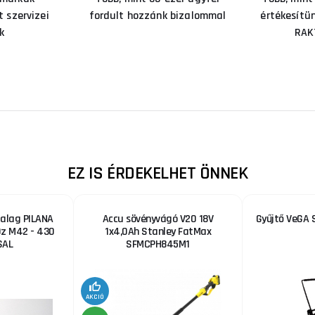
 szervizei
fordult hozzánk bizalommal
értékesítü
k
RAK
EZ IS ÉRDEKELHET ÖNNEK
zalag PILANA
Accu sövényvágó V20 18V
Gyűjtő VeGA 
0z M42 - 430
1x4,0Ah Stanley FatMax
SAL
SFMCPH845M1
AKCIÓ