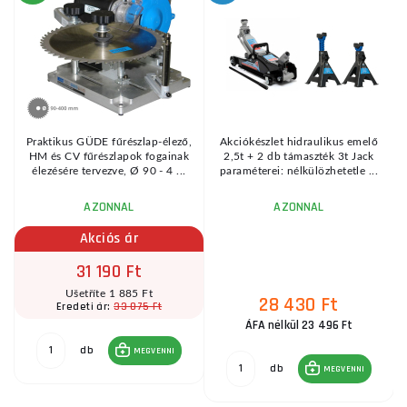
KE
Praktikus GÜDE fűrészlap-élező,
Akciókészlet hidraulikus emelő
HM és CV fűrészlapok fogainak
2,5t + 2 db támaszték 3t Jack
élezésére tervezve, Ø 90 - 4 ...
paraméterei: nélkülözhetetle ...
AZONNAL
AZONNAL
Akciós ár
31 190 Ft
Ušetříte 1 885 Ft
28 430 Ft
33 075 Ft
Eredeti ár:
ÁFA nélkül 23 496 Ft
db
MEGVENNI
db
MEGVENNI