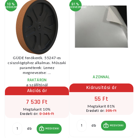
10 %
81 %
KEDVEZMÉNY
KEDVEZMÉNY
KE
GÜDE fenőkerék. 55247-es
csiszológéphez alkalmas. Műszaki
paraméterek: Lemez
megnevezése: ...
AZONNAL
RAKTÁRON
a szállítónál
Kiárusítási ár
Akciós ár
55 Ft
7 530 Ft
Megtakarít 81%
Megtakarít 10%
285 Ft
Eredeti ár:
8 345 Ft
Eredeti ár:
db
MEGVENNI
db
MEGVENNI