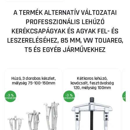
A TERMÉK ALTERNATÍV VÁLTOZATAI
PROFESSZIONÁLIS LEHÚZÓ
KERÉKCSAPÁGYAK ÉS AGYAK FEL- ÉS
LESZERELÉSÉHEZ, 85 MM, VW TOUAREG,
T5 ÉS EGYÉB JÁRMŰVEKHEZ
Húzó, 3 darabos készlet,
Kétkaros lehúzó,
mélység 75-100-150mm
kovácsolt, fesztávolság
120, mélység 100mm
-3 %
-3 %
-11
KEDVEZMÉNY
KEDVEZMÉNY
KEDV