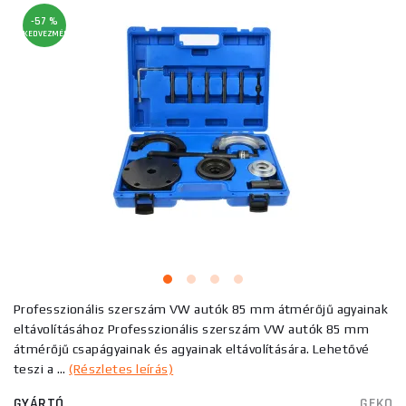
-57 %
KEDVEZMÉNY
Professzionális szerszám VW autók 85 mm átmérőjű agyainak
eltávolításához Professzionális szerszám VW autók 85 mm
átmérőjű csapágyainak és agyainak eltávolítására. Lehetővé
teszi a ...
(Részletes leírás)
GYÁRTÓ
GEKO