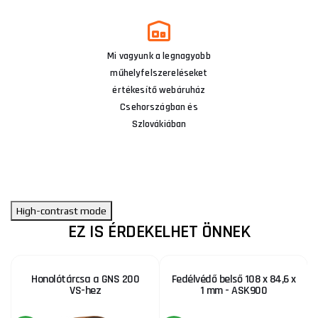
Mi vagyunk a legnagyobb
műhelyfelszereléseket
értékesítő webáruház
Csehországban és
Szlovákiában
High-contrast mode
EZ IS ÉRDEKELHET ÖNNEK
Honolótárcsa a GNS 200
Fedélvédő belső 108 x 84,6 x
VS-hez
1 mm - ASK900