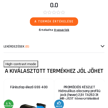
0.0
A TERMÉK ÉRTÉKELÉSE
Értékelte
0 vásárlók
LEKÉRDEZÉSEK
(0)
High-contrast mode
A KIVÁLASZTOTT TERMÉKHEZ JÓL JÖHET
Fűrészlap élező GSS 400
PROMÓCIÓS KÉSZLET
Hidraulikus alacsony profilú
jack (hever) 2,5t TA253 3t
MB-JS3T támasztékokkal
6 %
KEDVEZMÉNY
AKCIÓ
A