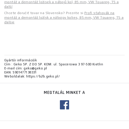
montáž a demontáž ložisek a nábojů kol, 85 mm, VW Touareg, T5 a
další
Chcete doručiť tovar na Slovensko? Prezrite si
Profi sťahovák na
montáž a demontáž ložísk a nábojov kolies, 85 mm, VW Touareg, T5 a
ďalšie
Gyártói információk
Cím : Geko SP. Z OO SP. KOM. ul. Spacerowa 3 97-500 Kietlin
E-mail cím: geko@geko.pl
EAN: 5901477138331
Weboldalak: https://b2b.geko.pl/
MEGTALÁL MINKET A