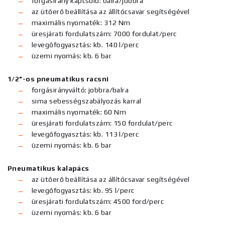
forgásirány kapcsoló: balra/jobbra
az ütőerő beállítása az állítócsavar segítségével
maximális nyomaték: 312 Nm
üresjárati fordulatszám: 7000 fordulat/perc
levegőfogyasztás: kb. 140 l/perc
üzemi nyomás: kb. 6 bar
1/2"-os pneumatikus racsni
forgásirányváltó: jobbra/balra
sima sebességszabályozás karral
maximális nyomaték: 60 Nm
üresjárati fordulatszám: 150 fordulat/perc
levegőfogyasztás: kb. 113 l/perc
üzemi nyomás: kb. 6 bar
Pneumatikus kalapács
az ütőerő beállítása az állítócsavar segítségével
levegőfogyasztás: kb. 95 l/perc
üresjárati fordulatszám: 4500 ford/perc
üzemi nyomás: kb. 6 bar