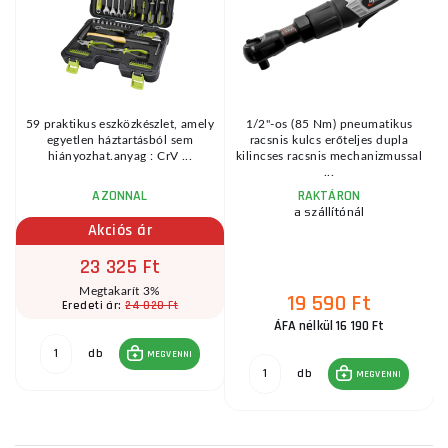
59 praktikus eszközkészlet, amely
1/2"-os (85 Nm) pneumatikus
egyetlen háztartásból sem
racsnis kulcs erőteljes dupla
hiányozhat.anyag : CrV ...
kilincses racsnis mechanizmussal
...
AZONNAL
RAKTÁRON
a szállítónál
Akciós ár
23 325 Ft
Megtakarít 3%
19 590 Ft
24 020 Ft
Eredeti ár:
ÁFA nélkül 16 190 Ft
db
MEGVENNI
db
MEGVENNI