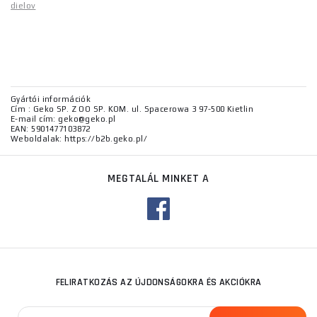
dielov
Gyártói információk
Cím : Geko SP. Z OO SP. KOM. ul. Spacerowa 3 97-500 Kietlin
E-mail cím: geko@geko.pl
EAN: 5901477103872
Weboldalak: https://b2b.geko.pl/
MEGTALÁL MINKET A
FELIRATKOZÁS AZ ÚJDONSÁGOKRA ÉS AKCIÓKRA