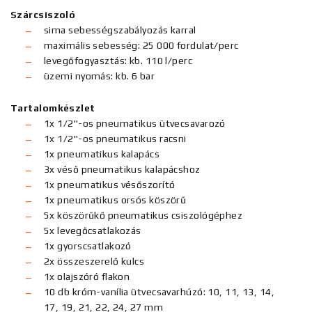
Szárcsiszoló
sima sebességszabályozás karral
maximális sebesség: 25 000 fordulat/perc
levegőfogyasztás: kb. 110 l/perc
üzemi nyomás: kb. 6 bar
Tartalomkészlet
1x 1/2"-os pneumatikus ütvecsavarozó
1x 1/2"-os pneumatikus racsni
1x pneumatikus kalapács
3x véső pneumatikus kalapácshoz
1x pneumatikus vésőszorító
1x pneumatikus orsós köszörű
5x köszörűkő pneumatikus csiszológéphez
5x levegőcsatlakozás
1x gyorscsatlakozó
2x összeszerelő kulcs
1x olajszóró flakon
10 db króm-vanília ütvecsavarhúzó: 10, 11, 13, 14,
17, 19, 21, 22, 24, 27 mm