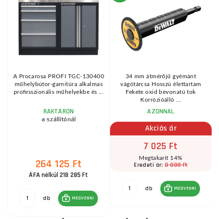
A Procarosa PROFI TGC-130400
34 mm átmérőjű gyémánt
műhelybútor-garnitúra alkalmas
vágótárcsa Hosszú élettartam
.
professzionális műhelyekbe és ...
Fekete oxid bevonatú tok
Korrózióálló ...
RAKTÁRON
AZONNAL
a szállítónál
Akciós ár
7 025 Ft
Megtakarít 14%
264 125 Ft
8 080 Ft
Eredeti ár:
ÁFA nélkül 218 285 Ft
db
MEGVENNI
db
MEGVENNI