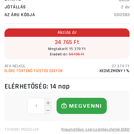
JÓTÁLLÁS
2 év
AZ ÁRU KÓDJA
G00583
Akciós ár
34 765 Ft
Megtakarít 15 370 Ft
Eredeti ár:
50 135 Ft
ÁFA NÉLKÜL
27 374 Ft
ELŐRE TÖRTÉNŐ FIZETÉS ESETÉN
KEDVEZMÉNY 1 %
ELÉRHETŐSÉG:
14 nap
MEGVENNI
TOVÁBBI MODELLEK
Pneumatikus szerszámkészletek GEKO