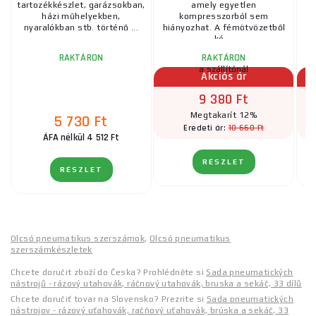
tartozékkészlet, garázsokban,
amely egyetlen
házi műhelyekben,
kompresszorból sem
gr
nyaralókban stb. történő ...
hiányozhat. A fémötvözetből
ké ...
RAKTÁRON
RAKTÁRON
a szállítónál
Akciós ár
9 380 Ft
Megtakarít 12%
5 730 Ft
10 660 Ft
Eredeti ár:
ÁFA nélkül 4 512 Ft
RÉSZLET
RÉSZLET
Olcsó pneumatikus szerszámok
,
Olcsó pneumatikus
szerszámkészletek
Chcete doručit zboží do Česka? Prohlédněte si
Sada pneumatických
nástrojů - rázový utahovák, ráčnový utahovák, bruska a sekáč, 33 dílů
Chcete doručiť tovar na Slovensko? Prezrite si
Sada pneumatických
nástrojov - rázový uťahovák, račňový uťahovák, brúska a sekáč, 33