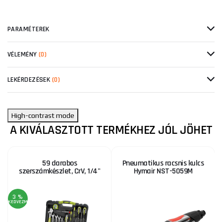
PARAMÉTEREK
VÉLEMÉNY
(0)
LEKÉRDEZÉSEK
(0)
High-contrast mode
A KIVÁLASZTOTT TERMÉKHEZ JÓL JÖHET
59 darabos
Pneumatikus racsnis kulcs
szerszámkészlet, CrV, 1/4"
Hymair NST-5059M
3 %
3
KEDVEZMÉNY
KE