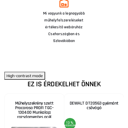
Mi vagyunk a legnagyobb
műhelyfelszereléseket
értékesítő webáruház
Csehországban és
Szlovákiában
High-contrast mode
EZ IS ÉRDEKELHET ÖNNEK
Műhelyszekrény szett
DEWALT DT20563 gyémánt
Procarosa PROFI TGC-
csővágó
130400 Munkalap:
rozsdamentes acél
13 %
KEDVEZMÉNY
KE