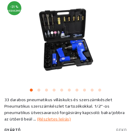
-31 %
KEDVEZMÉNY
33 darabos pneumatikus villáskulcs és szerszámkészlet
Pneumatikus szerszámkészlet tartozékokkal. 1/2"-os
pneumatikus ütvecsavarozó forgásirány kapcsoló: balra/jobbra
az ütőerő beál ...
(Részletes leírás)
GYÁRTÓ
GEKO