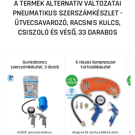
A TERMÉK ALTERNATÍV VÁLTOZATAI
PNEUMATIKUS SZERSZÁMKÉSZLET -
ÜTVECSAVAROZÓ, RACSNIS KULCS,
CSISZOLÓ ÉS VÉSŐ, 33 DARABOS
Gumiabroncs
6 részes kompresszor
szerszámkészlet, 3 darab
tartozékkészlet
-12 %
-57
KEDVEZMÉNY
KEDV
ENGEDÉLYEZETT
SZERVIZ
GÜDE pneumatikus
Alapvető tartozékkészlet,
5 