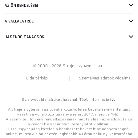
AZ ÖN RENDELÉSEI
A VÁLLALATRÓL
HASZNOS TANÁCSOK
© 2008 - 2026 Stroje a vybavení s.r.o.
Oldaltérkép
Személyes adatok védelme
Ez a weboldal sütiket használ. Több információ
itt
.
A Stroje a vybavení s.r.o. vállalkozó köteles bevételi nyilvántartást
vezetni a vonatkozó törvény szerint 2017. március 1-től.
A számviteli törvény rendelkezéseinek megfelelően az eladó köteles
a vevőnek a vásárlásról bizonylatot kiállítani.
Ezzel egyidejűleg köteles a beérkezett bevételt az adóhatóságnál
online, műszaki hiba esetén legkésőbb 48 órán belül nyilvántartásba