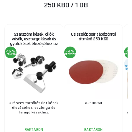
250 K80 / 1 DB
Szerszám kések, ollók,
Csiszolópapír tépőzárral
vésők, esztergakések és
átmérő 250 K60
gyalukések élezéséhez az
NTS250SET-hez
-15 %
-4 %
-12
KEDVEZMÉNY
KEDVEZMÉNY
KEDV
ENGEDÉL
SZER
4 részes tartókészlet kések
Ø254xk60
élezéséhez, eszterga és
cs
faragó késekhez.
am
RAKTÁRON
RAKTÁRON