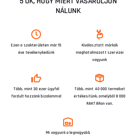
5 OK, HOGY MIÉRT VÁSÁROLJON
NÁLUNK
Ezen a szakterületen már 15
Kiválasztott márkák
éve tevékenykedünk
meghatalmazott szervizei
vagyunk
Több, mint 30 ezer ügyfél
Több, mint 40 000 terméket
fordult hozzánk bizalommal
értékesítünk, amelyből 8 000
RAKTÁRon van.
Mi vagyunk a legnagyobb