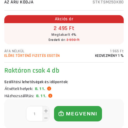
AZ ÁRU KÓDJA
STKTSM250K80
Akciós ár
2 495 Ft
Megtakarít 4%
Eredeti ár:
2 590 Ft
ÁFA NÉLKÜL
1 965 Ft
ELŐRE TÖRTÉNŐ FIZETÉS ESETÉN
KEDVEZMÉNY 1 %
Raktáron
csak 4 db
Szállítási lehetőségek és időpontok:
Átvételi helyek:
8. 11.
Házhozszállítás:
8. 11.
MEGVENNI