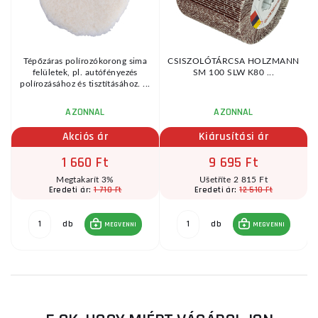
Tépőzáras polírozókorong sima
CSISZOLÓTÁRCSA HOLZMANN
s
felületek, pl. autófényezés
SM 100 SLW K80 ...
b
polírozásához és tisztításához. ...
AZONNAL
AZONNAL
Akciós ár
Kiárusítási ár
1 660 Ft
9 695 Ft
Megtakarít 3%
Ušetříte 2 815 Ft
1 710 Ft
12 510 Ft
Eredeti ár:
Eredeti ár:
db
db
MEGVENNI
MEGVENNI