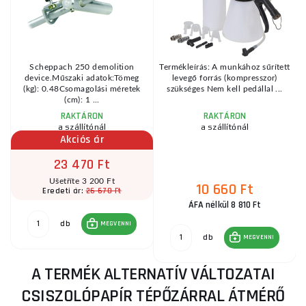
Scheppach 250 demolition
Termékleírás: A munkához sűrített
device.Műszaki adatok:Tömeg
levegő forrás (kompresszor)
s
(kg): 0.48Csomagolási méretek
szükséges Nem kell pedállal ...
(cm): 1 ...
RAKTÁRON
RAKTÁRON
a szállítónál
a szállítónál
Akciós ár
23 470 Ft
Ušetříte 3 200 Ft
10 660 Ft
26 670 Ft
Eredeti ár:
ÁFA nélkül 8 810 Ft
db
MEGVENNI
db
MEGVENNI
A TERMÉK ALTERNATÍV VÁLTOZATAI
CSISZOLÓPAPÍR TÉPŐZÁRRAL ÁTMÉRŐ