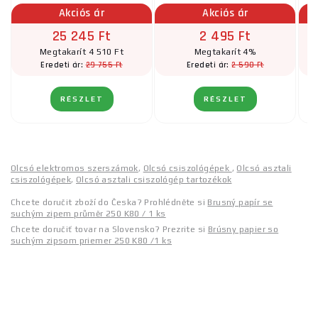
Akciós ár
Akciós ár
25 245 Ft
2 495 Ft
Megtakarít 4 510 Ft
Megtakarít 4%
29 755 Ft
2 590 Ft
Eredeti ár:
Eredeti ár:
RÉSZLET
RÉSZLET
Olcsó elektromos szerszámok
,
Olcsó csiszológépek
,
Olcsó asztali
csiszológépek
,
Olcsó asztali csiszológép tartozékok
Chcete doručit zboží do Česka? Prohlédněte si
Brusný papír se
suchým zipem průměr 250 K80 / 1 ks
Chcete doručiť tovar na Slovensko? Prezrite si
Brúsny papier so
suchým zipsom priemer 250 K80 /1 ks