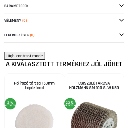
PARAMÉTEREK
VÉLEMÉNY
(0)
LEKÉRDEZÉSEK
(0)
High-contrast mode
A KIVÁLASZTOTT TERMÉKHEZ JÓL JÖHET
Polírozó tárcsa 150mm
CSISZOLÓTÁRCSA
tépőzárral
HOLZMANN SM 100 SLW K80
3 %
23 %
KEDVEZMÉNY
KEDVEZMÉNY
A
4
KE