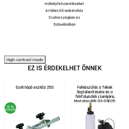
műhelyfelszereléseket
értékesítő webáruház
Csehországban és
Szlovákiában
High-contrast mode
EZ IS ÉRDEKELHET ÖNNEK
Széttépő eszköz 250
Felkészülés a fékek
légtelenítésére és a
fékfolyadék cseréjére,
Matabro MB-03-09020
12 %
KEDVEZMÉNY
KE