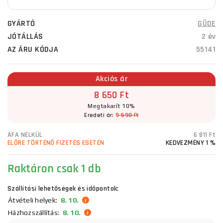
GYÁRTÓ
GÜDE
JÓTÁLLÁS
2 év
AZ ÁRU KÓDJA
55141
Akciós ár
8 650 Ft
Megtakarít 10%
Eredeti ár:
9 590 Ft
ÁFA NÉLKÜL
6 811 Ft
ELŐRE TÖRTÉNŐ FIZETÉS ESETÉN
KEDVEZMÉNY 1 %
Raktáron
csak 1 db
Szállítási lehetőségek és időpontok:
Átvételi helyek:
8. 10.
Házhozszállítás:
8. 10.