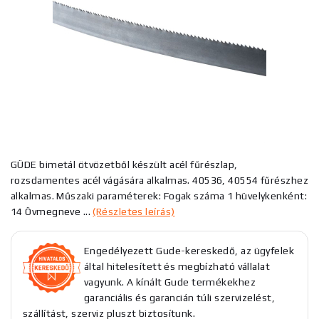
GÜDE bimetál ötvözetből készült acél fűrészlap,
rozsdamentes acél vágására alkalmas. 40536, 40554 fűrészhez
alkalmas. Műszaki paraméterek: Fogak száma 1 hüvelykenként:
14 Övmegneve ...
(Részletes leírás)
Engedélyezett Gude-kereskedő, az ügyfelek
által hitelesített és megbízható vállalat
vagyunk. A kínált Gude termékekhez
garanciális és garancián túli szervizelést,
szállítást, szerviz pluszt biztosítunk.