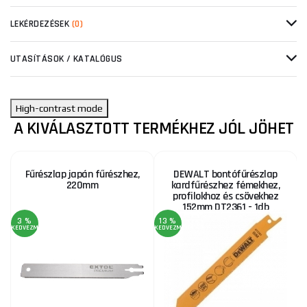
LEKÉRDEZÉSEK
(0)
UTASÍTÁSOK / KATALÓGUS
High-contrast mode
A KIVÁLASZTOTT TERMÉKHEZ JÓL JÖHET
Fűrészlap japán fűrészhez,
DEWALT bontófűrészlap
220mm
kardfűrészhez fémekhez,
profilokhoz és csövekhez
152mm DT2361 - 1db
3 %
13 %
KEDVEZMÉNY
KEDVEZMÉNY
KE