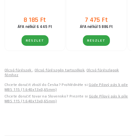
8 185 Ft
7 475 Ft
ÁFA nélkül 6 445 Ft
ÁFA nélkül 5 886 Ft
RÉSZLET
RÉSZLET
Olcsó fűrészek
,
Olcsó fűrészgép tartozékok
,
Olcsó fűrészlapok
fémhez
Chcete doručit zboží do Česka? Prohlédněte si
Güde Pilový pás k pile
MBS 115 (1.640x13x0,65mm)
Chcete doručiť tovar na Slovensko? Prezrite si
Güde Pílový pás k píle
MBS 115 (1.640x13x0,65mm)