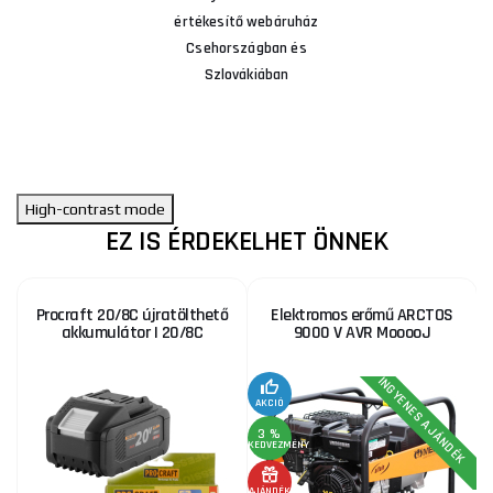
értékesítő webáruház
Csehországban és
Szlovákiában
High-contrast mode
EZ IS ÉRDEKELHET ÖNNEK
Procraft 20/8C újratölthető
Elektromos erőmű ARCTOS
akkumulátor | 20/8C
9000 V AVR MooooJ
INGYENES AJÁNDÉK
3
KE
AKCIÓ
3 %
KEDVEZMÉNY
AJÁNDÉK