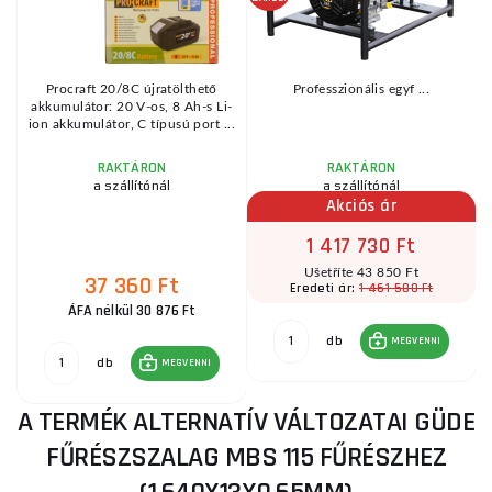
Procraft 20/8C újratölthető
Professzionális egyf ...
akkumulátor: 20 V-os, 8 Ah-s Li-
ion akkumulátor, C típusú port ...
RAKTÁRON
RAKTÁRON
a szállítónál
a szállítónál
Akciós ár
1 417 730 Ft
Ušetříte 43 850 Ft
37 360 Ft
1 461 580 Ft
Eredeti ár:
ÁFA nélkül 30 876 Ft
db
MEGVENNI
db
MEGVENNI
A TERMÉK ALTERNATÍV VÁLTOZATAI GÜDE
FŰRÉSZSZALAG MBS 115 FŰRÉSZHEZ