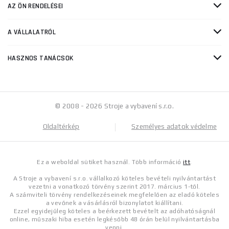
AZ ÖN RENDELÉSEI
A VÁLLALATRÓL
HASZNOS TANÁCSOK
© 2008 - 2026 Stroje a vybavení s.r.o.
Oldaltérkép
Személyes adatok védelme
Ez a weboldal sütiket használ. Több információ
itt
.
A Stroje a vybavení s.r.o. vállalkozó köteles bevételi nyilvántartást
vezetni a vonatkozó törvény szerint 2017. március 1-től.
A számviteli törvény rendelkezéseinek megfelelően az eladó köteles
a vevőnek a vásárlásról bizonylatot kiállítani.
Ezzel egyidejűleg köteles a beérkezett bevételt az adóhatóságnál
online, műszaki hiba esetén legkésőbb 48 órán belül nyilvántartásba
venni.