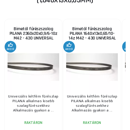
(1,640X13X0,65MM)
Bimetál fűrészszalag
Bimetál fűrészszalag
PILANA 2360x20x0,9/6-10z
PILANA 1640x13x0,65/10-
M42 - 430 UNIVERSAL
14z M42 - 430 UNIVERSAL
1
AKCIÓ
AKCIÓ
AKC
Univerzális kétfém fűrészlap
Univerzális kétfém fűrészlap
Un
PILANA alkalmas kisebb
PILANA alkalmas kisebb
szalagfűrészekhez
szalagfűrészekhez
Alkalmazás gyakori a ...
Alkalmazás gyakori a ...
RAKTÁRON
RAKTÁRON