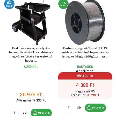
9 %
4
KEDVEZMÉNY
KE
AKCIÓ
Praktikus kocsi, amelyet a
Porbeles hegesztőhuzal, FLUX
s
hegesztőeszközök kezelésének
módszerrel történő hegesztéshez
t
megkönnyítésére terveztek. A
tervezve (-&gt; védőgázas heg ...
heges ...
AZONNAL
RAKTÁRON
a szállítónál
Akciós ár
4 380 Ft
Megtakarít 9%
20 975 Ft
4 790 Ft
Eredeti ár:
ÁFA nélkül 17 335 Ft
db
MEGVENNI
db
MEGVENNI