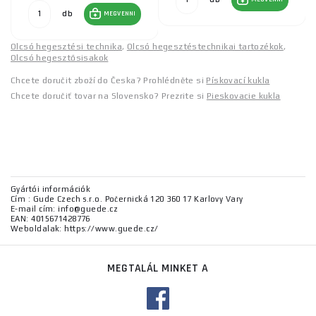
db
MEGVENNI
Olcsó hegesztési technika
,
Olcsó hegesztéstechnikai tartozékok
,
Olcsó hegesztősisakok
Chcete doručit zboží do Česka? Prohlédněte si
Pískovací kukla
Chcete doručiť tovar na Slovensko? Prezrite si
Pieskovacie kukla
Gyártói információk
Cím : Gude Czech s.r.o. Počernická 120 360 17 Karlovy Vary
E-mail cím: info@guede.cz
EAN: 4015671428776
Weboldalak: https://www.guede.cz/
MEGTALÁL MINKET A