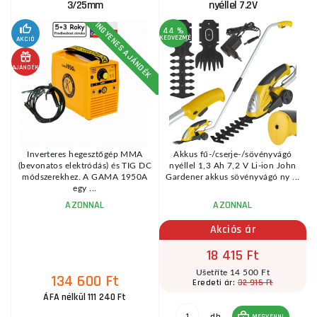
3/25mm
nyéllel 7.2V
INGYENES AJÁNDÉK
44 %
KEDVEZMÉNY
KE
AKCIÓ
AJÁNDÉK
AJ
0
Inverteres hegesztőgép MMA
Akkus fű-/cserje-/sövényvágó
i
(bevonatos elektródás) és TIG DC
nyéllel 1,3 Ah 7,2 V Li-ion John
módszerekhez. A GAMA 1950A
Gardener akkus sövényvágó ny ...
egy ...
AZONNAL
AZONNAL
Akciós ár
18 415 Ft
Ušetříte 14 500 Ft
134 600 Ft
32 915 Ft
Eredeti ár:
ÁFA nélkül 111 240 Ft
db
MEGVENNI