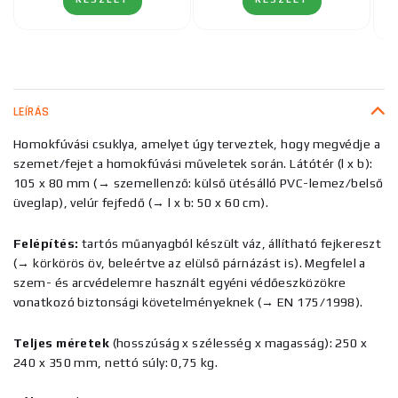
LEÍRÁS
Homokfúvási csuklya, amelyet úgy terveztek, hogy megvédje a
szemet/fejet a homokfúvási műveletek során. Látótér (l x b):
105 x 80 mm (→ szemellenző: külső ütésálló PVC-lemez/belső
üveglap), velúr fejfedő (→ l x b: 50 x 60 cm).
Felépítés:
tartós műanyagból készült váz, állítható fejkereszt
(→ körkörös öv, beleértve az elülső párnázást is). Megfelel a
szem- és arcvédelemre használt egyéni védőeszközökre
vonatkozó biztonsági követelményeknek (→ EN 175/1998).
Teljes méretek
(hosszúság x szélesség x magasság): 250 x
240 x 350 mm, nettó súly: 0,75 kg.