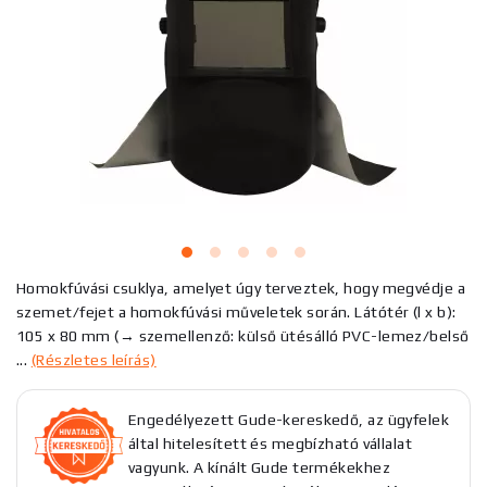
Homokfúvási csuklya, amelyet úgy terveztek, hogy megvédje a
szemet/fejet a homokfúvási műveletek során. Látótér (l x b):
105 x 80 mm (→ szemellenző: külső ütésálló PVC-lemez/belső
...
(Részletes leírás)
Engedélyezett Gude-kereskedő, az ügyfelek
által hitelesített és megbízható vállalat
vagyunk. A kínált Gude termékekhez