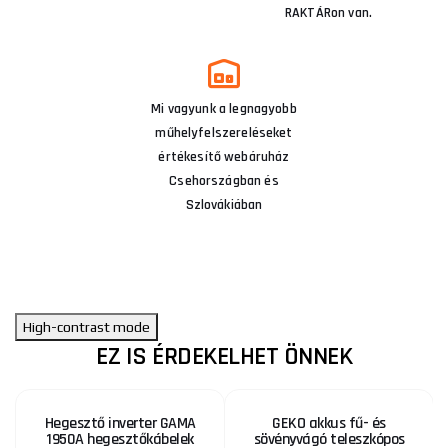
RAKTÁRon van.
Mi vagyunk a legnagyobb
műhelyfelszereléseket
értékesítő webáruház
Csehországban és
Szlovákiában
High-contrast mode
EZ IS ÉRDEKELHET ÖNNEK
Hegesztő inverter GAMA
GEKO akkus fű- és
1950A hegesztőkábelek
sövényvágó teleszkópos