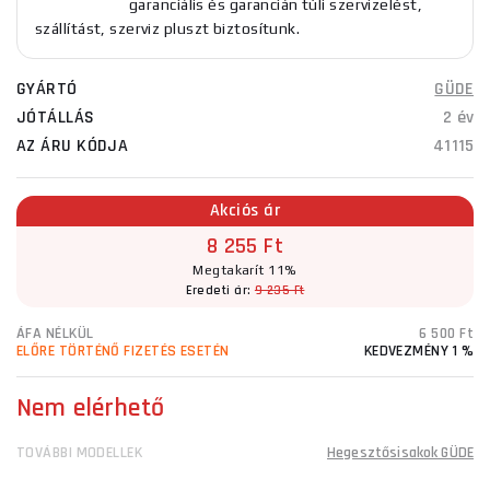
garanciális és garancián túli szervizelést,
szállítást, szerviz pluszt biztosítunk.
GYÁRTÓ
GÜDE
JÓTÁLLÁS
2 év
AZ ÁRU KÓDJA
41115
Akciós ár
8 255 Ft
Megtakarít 11%
Eredeti ár:
9 235 Ft
ÁFA NÉLKÜL
6 500 Ft
ELŐRE TÖRTÉNŐ FIZETÉS ESETÉN
KEDVEZMÉNY 1 %
Nem elérhető
TOVÁBBI MODELLEK
Hegesztősisakok GÜDE