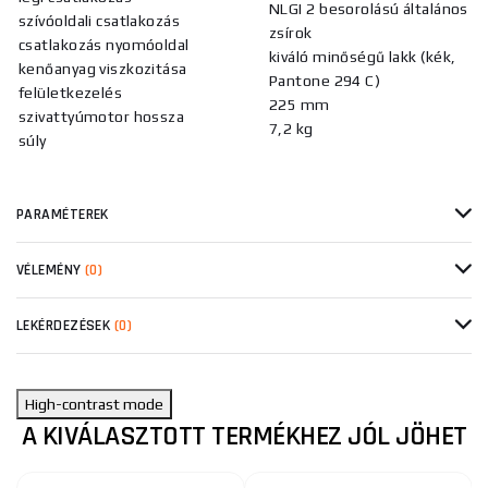
NLGI 2 besorolású általános
szívóoldali csatlakozás
zsírok
csatlakozás nyomóoldal
kiváló minőségű lakk (kék,
kenőanyag viszkozitása
Pantone 294 C)
felületkezelés
225 mm
szivattyúmotor hossza
7,2 kg
súly
PARAMÉTEREK
VÉLEMÉNY
(0)
LEKÉRDEZÉSEK
(0)
High-contrast mode
A KIVÁLASZTOTT TERMÉKHEZ JÓL JÖHET