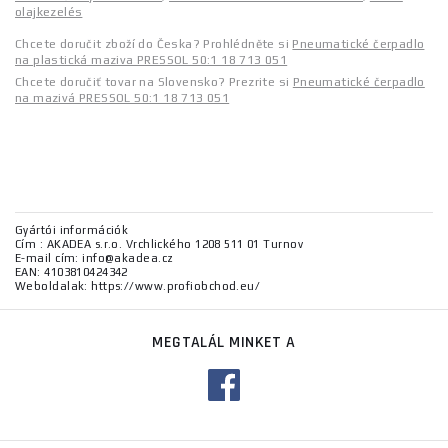
olajkezelés
Chcete doručit zboží do Česka? Prohlédněte si
Pneumatické čerpadlo
na plastická maziva PRESSOL 50:1 18 713 051
Chcete doručiť tovar na Slovensko? Prezrite si
Pneumatické čerpadlo
na mazivá PRESSOL 50:1 18 713 051
Gyártói információk
Cím : AKADEA s.r.o. Vrchlického 1208 511 01 Turnov
E-mail cím: info@akadea.cz
EAN: 4103810424342
Weboldalak: https://www.profiobchod.eu/
MEGTALÁL MINKET A