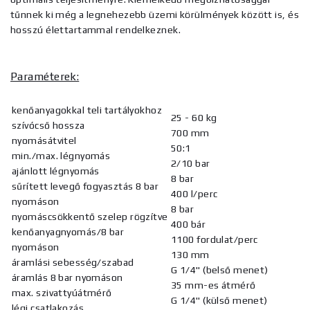
tűnnek ki még a legnehezebb üzemi körülmények között is, és
hosszú élettartammal rendelkeznek.
Paraméterek:
kenőanyagokkal teli tartályokhoz
25 - 60 kg
szívócső hossza
700 mm
nyomásátvitel
50:1
min./max. légnyomás
2/10 bar
ajánlott légnyomás
8 bar
sűrített levegő fogyasztás 8 bar
400 l/perc
nyomáson
8 bar
nyomáscsökkentő szelep rögzítve
400 bár
kenőanyagnyomás/8 bar
1100 fordulat/perc
nyomáson
130 mm
áramlási sebesség/szabad
G 1/4" (belső menet)
áramlás 8 bar nyomáson
35 mm-es átmérő
max. szivattyúátmérő
G 1/4" (külső menet)
légi csatlakozás