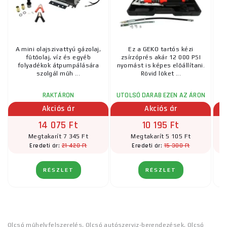
A mini olajszivattyú gázolaj,
Ez a GEKO tartós kézi
fűtőolaj, víz és egyéb
zsírzóprés akár 12 000 PSI
folyadékok átpumpálására
nyomást is képes előállítani.
szolgál műh ...
Rövid löket ...
RAKTÁRON
UTOLSÓ DARAB EZEN AZ ÁRON
Akciós ár
Akciós ár
14 075 Ft
10 195 Ft
Megtakarít 7 345 Ft
Megtakarít 5 105 Ft
21 420 Ft
15 300 Ft
Eredeti ár:
Eredeti ár:
RÉSZLET
RÉSZLET
Olcsó műhelyfelszerelés
,
Olcsó autószerviz-berendezések
,
Olcsó