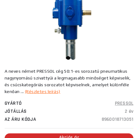
A neves német PRESSOL cég 50:1-es sorozatú pneumatikus
nagynyomású szivattyúi a legmagasabb minőséget képviselik,
és csúcskategóriás sorozatot képviselnek, amelyet különféle
kenőan ...
(Részletes leírás)
GYÁRTÓ
PRESSOL
JÓTÁLLÁS
2 év
AZ ÁRU KÓDJA
8960018713051
Akciós ár