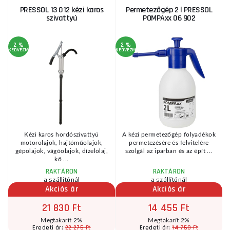
PRESSOL 13 012 kézi karos
Permetezőgép 2 l PRESSOL
szivattyú
POMPAxx 06 902
2 %
2 %
KEDVEZMÉNY
KEDVEZMÉNY
Kézi karos hordószivattyú
A kézi permetezőgép folyadékok
motorolajok, hajtóműolajok,
permetezésére és felvitelére
gépolajok, vágóolajok, dízelolaj,
szolgál az iparban és az épít ...
kö ...
RAKTÁRON
RAKTÁRON
a szállítónál
a szállítónál
Akciós ár
Akciós ár
21 830 Ft
14 455 Ft
Megtakarít 2%
Megtakarít 2%
22 275 Ft
14 750 Ft
Eredeti ár:
Eredeti ár: