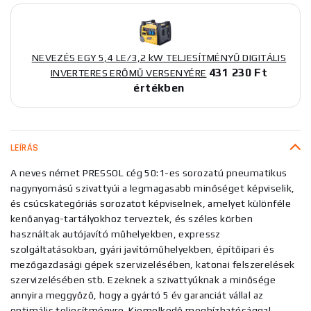
NEVEZÉS EGY 5,4 LE/3,2 kW TELJESÍTMÉNYŰ DIGITÁLIS
431 230 Ft
INVERTERES ERŐMŰ VERSENYÉRE
értékben
LEÍRÁS
A neves német PRESSOL cég 50:1-es sorozatú pneumatikus
nagynyomású szivattyúi a legmagasabb minőséget képviselik,
és csúcskategóriás sorozatot képviselnek, amelyet különféle
kenőanyag-tartályokhoz terveztek, és széles körben
használtak autójavító műhelyekben, expressz
szolgáltatásokban, gyári javítóműhelyekben, építőipari és
mezőgazdasági gépek szervizelésében, katonai felszerelések
szervizelésében stb. Ezeknek a szivattyúknak a minősége
annyira meggyőző, hogy a gyártó 5 év garanciát vállal az
optimális teljesítményre. Kiemelkedő megbízhatósággal