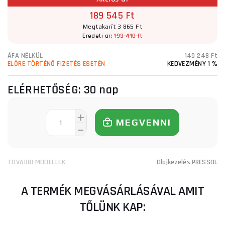
189 545 Ft
Megtakarít 3 865 Ft
Eredeti ár:
193 410 Ft
ÁFA NÉLKÜL
149 248 Ft
ELŐRE TÖRTÉNŐ FIZETÉS ESETÉN
KEDVEZMÉNY 1 %
ELÉRHETŐSÉG:
30 nap
MEGVENNI
TOVÁBBI MODELLEK
Olajkezelés PRESSOL
A TERMÉK MEGVÁSÁRLÁSÁVAL AMIT
TŐLÜNK KAP: