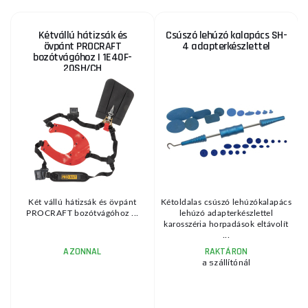
Kétvállú hátizsák és
Csúszó lehúzó kalapács SH-
övpánt PROCRAFT
4 adapterkészlettel
bozótvágóhoz | 1E40F-
20SH/CH
1
KE
Két vállú hátizsák és övpánt
Kétoldalas csúszó lehúzókalapács
PROCRAFT bozótvágóhoz ...
lehúzó adapterkészlettel
karosszéria horpadások eltávolít
...
AZONNAL
RAKTÁRON
a szállítónál