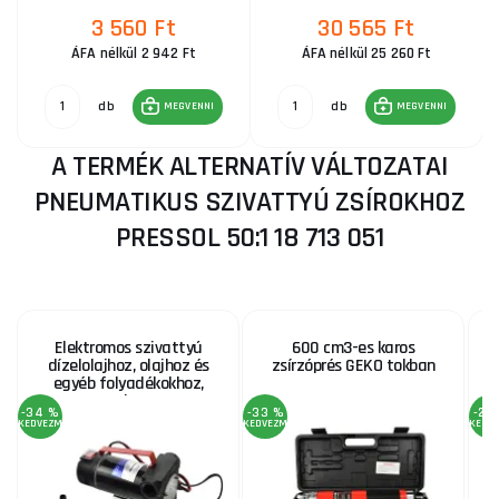
3 560 Ft
30 565 Ft
ÁFA nélkül 2 942 Ft
ÁFA nélkül 25 260 Ft
db
db
MEGVENNI
MEGVENNI
A TERMÉK ALTERNATÍV VÁLTOZATAI
PNEUMATIKUS SZIVATTYÚ ZSÍROKHOZ
PRESSOL 50:1 18 713 051
Elektromos szivattyú
600 cm3-es karos
dízelolajhoz, olajhoz és
zsírzóprés GEKO tokban
egyéb folyadékokhoz,
max. 40 l/perc, 12V
-34 %
-33 %
-20
KEDVEZMÉNY
KEDVEZMÉNY
KEDV