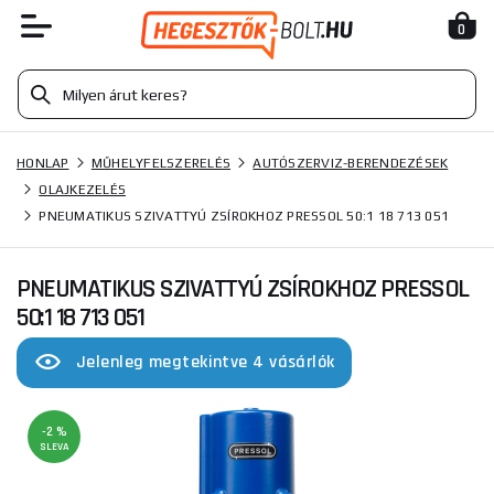
0
HONLAP
MŰHELYFELSZERELÉS
AUTÓSZERVIZ-BERENDEZÉSEK
OLAJKEZELÉS
PNEUMATIKUS SZIVATTYÚ ZSÍROKHOZ PRESSOL 50:1 18 713 051
PNEUMATIKUS SZIVATTYÚ ZSÍROKHOZ PRESSOL
50:1 18 713 051
Jelenleg megtekintve 4 vásárlók
-2 %
SLEVA