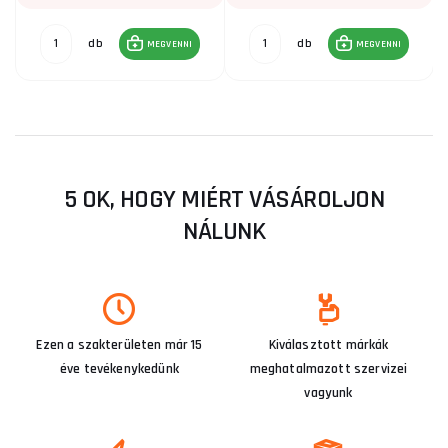
db
db
MEGVENNI
MEGVENNI
5 OK, HOGY MIÉRT VÁSÁROLJON
NÁLUNK
Ezen a szakterületen már 15
Kiválasztott márkák
éve tevékenykedünk
meghatalmazott szervizei
vagyunk