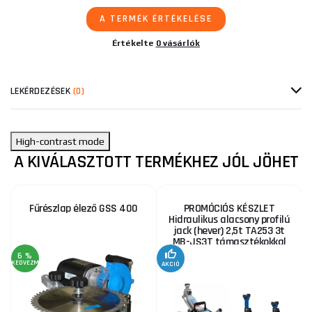
A TERMÉK ÉRTÉKELÉSE
Értékelte
0 vásárlók
LEKÉRDEZÉSEK
(0)
High-contrast mode
A KIVÁLASZTOTT TERMÉKHEZ JÓL JÖHET
Fűrészlap élező GSS 400
PROMÓCIÓS KÉSZLET
Hidraulikus alacsony profilú
jack (hever) 2,5t TA253 3t
MB-JS3T támasztékokkal
6 %
KEDVEZMÉNY
AKCIÓ
A
KE