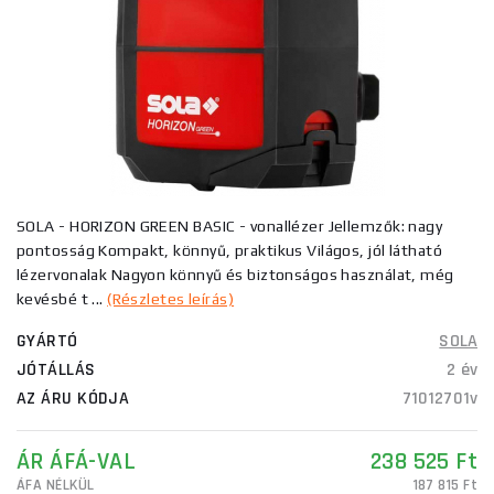
SOLA - HORIZON GREEN BASIC - vonallézer Jellemzők: nagy
pontosság Kompakt, könnyű, praktikus Világos, jól látható
lézervonalak Nagyon könnyű és biztonságos használat, még
kevésbé t ...
(Részletes leírás)
GYÁRTÓ
SOLA
JÓTÁLLÁS
2 év
AZ ÁRU KÓDJA
71012701v
ÁR ÁFÁ-VAL
238 525 Ft
ÁFA NÉLKÜL
187 815 Ft