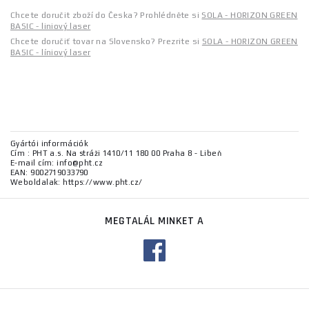
Chcete doručit zboží do Česka? Prohlédněte si
SOLA - HORIZON GREEN
BASIC - liniový laser
Chcete doručiť tovar na Slovensko? Prezrite si
SOLA - HORIZON GREEN
BASIC - líniový laser
Gyártói információk
Cím : PHT a.s. Na stráži 1410/11 180 00 Praha 8 - Libeň
E-mail cím: info@pht.cz
EAN: 9002719033790
Weboldalak: https://www.pht.cz/
MEGTALÁL MINKET A