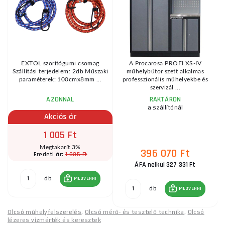
s
EXTOL szorítógumi csomag
A Procarosa PROFI XS-IV
us
Szállítási terjedelem: 2db Műszaki
műhelybútor szett alkalmas
paraméterek: 100cmx8mm ...
professzionális műhelyekbe és
szervizál ...
AZONNAL
RAKTÁRON
a szállítónál
Akciós ár
1 005 Ft
Megtakarít 3%
396 070 Ft
1 035 Ft
Eredeti ár:
ÁFA nélkül 327 331 Ft
db
MEGVENNI
db
MEGVENNI
Olcsó műhelyfelszerelés
,
Olcsó mérő- és tesztelő technika
,
Olcsó
lézeres vízmérték és keresztek