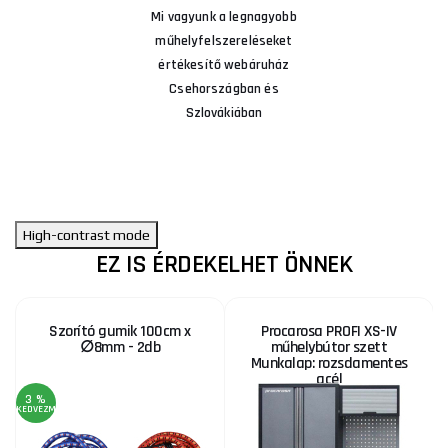
Mi vagyunk a legnagyobb
műhelyfelszereléseket
értékesítő webáruház
Csehországban és
Szlovákiában
High-contrast mode
EZ IS ÉRDEKELHET ÖNNEK
Szorító gumik 100cm x
Procarosa PROFI XS-IV
∅8mm - 2db
műhelybútor szett
Munkalap: rozsdamentes
acél
3 %
KEDVEZMÉNY