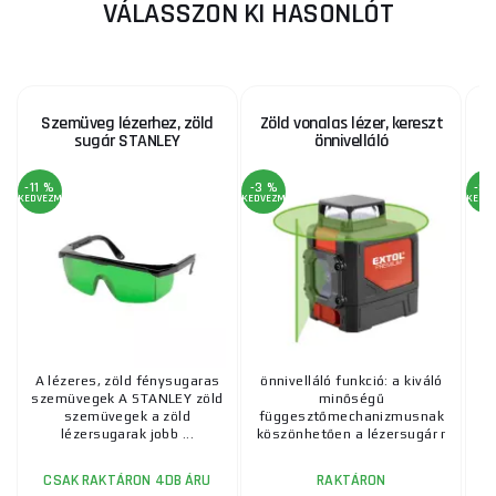
VÁLASSZON KI HASONLÓT
Szemüveg lézerhez, zöld
Zöld vonalas lézer, kereszt
K
sugár STANLEY
önnivelláló
-11 %
-3 %
-8 
KEDVEZMÉNY
KEDVEZMÉNY
KEDV
A lézeres, zöld fénysugaras
önnivelláló funkció: a kiváló
Ö
szemüvegek A STANLEY zöld
minőségű
szemüvegek a zöld
függesztőmechanizmusnak
k
lézersugarak jobb ...
köszönhetően a lézersugár r
...
CSAK RAKTÁRON 4DB ÁRU
RAKTÁRON