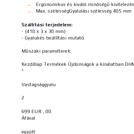
Ergonomikus és kiváló minőségű kivitelezé
Max. szélesség
Gyalulási szélesség 405 mm
Szállítási terjedelem:
- (410 x 3 x 30 mm)
- Gyalukés beállítási mutató
Műszaki paraméterek:
Kezdőlap Termékek Újdonságok a kínálatban D
*
Vastagsággyalu
2
699 EUR , 00
Áfával
együtt