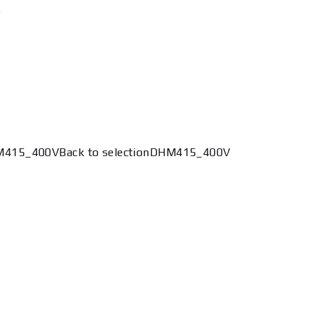
s
HM415_400VBack to selectionDHM415_400V