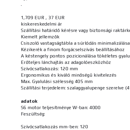
.
1,709 EUR , 37 EUR
kiskereskedelmi ár
Szállítási határidő kérésre vagy biztonsági raktárk
Kiemelt jellemzők
Csiszoló vastagságtábla a súrlódás minimalizálás
Kézikerék a finom forgácselszívás beállításához
A késtengely pontos pozicionálása tökéletes gyalu
Erőteljes lánchajtás az adagolóeszközhöz
Szívócsatlakozás: 120 mm
Ergonomikus és kiváló minőségű kivitelezés
Max. Gyalulási szélesség 405 mm
Szállítási terjedelem: szalaggyalupenge szerelve (
adatok
S6 motor teljesítménye W-ban: 4000
Feszültség:
Szívócsatlakozás mm-ben: 120