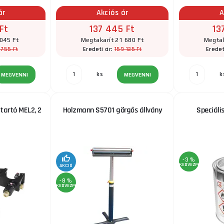
ár
Akciós ár
A
Ft
137 445 Ft
13
 045 Ft
Megtakarít 21 680 Ft
Megtak
 755 Ft
159 125 Ft
Eredeti ár:
Eredet
ks
k
MEGVENNI
MEGVENNI
tartó MEL2, 2
Holzmann S5701 görgős állvány
Speciáli
-3 %
KEDVEZMÉNY
AKCIÓ
-8 %
KEDVEZMÉNY