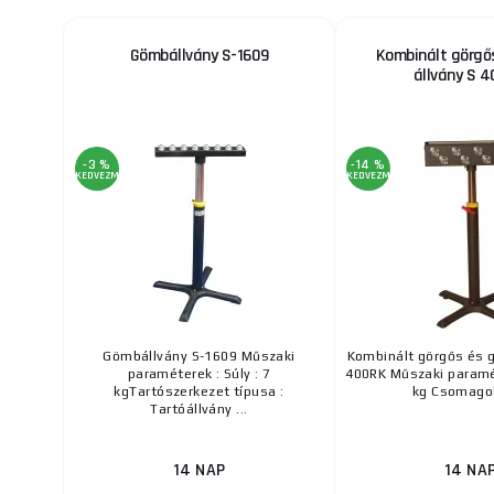
Gömbállvány S-1609
Kombinált görgős
állvány S 
-3 %
-14 %
KEDVEZMÉNY
KEDVEZMÉNY
Gömbállvány S-1609 Műszaki
Kombinált görgős és g
paraméterek : Súly : 7
400RK Műszaki paramét
kgTartószerkezet típusa :
kg Csomagol
Tartóállvány ...
14 NAP
14 NA