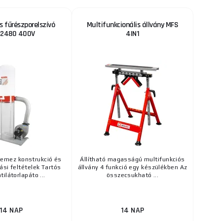
s fűrészporelszívó
Multifunkcionális állvány MFS
2480 400V
4IN1
emez konstrukció és
Állítható magasságú multifunkciós
ási feltételek Tartós
állvány 4 funkció egy készülékben Az
ilátorlapáto ...
összecsukható ...
14 NAP
14 NAP