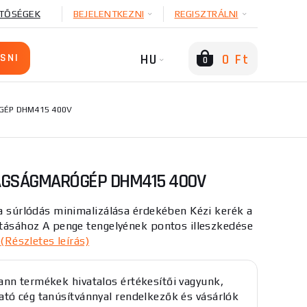
TŐSÉGEK
BEJELENTKEZNI
REGISZTRÁLNI
HU
0 Ft
0
GÉP DHM415 400V
AGSÁGMARÓGÉP DHM415 400V
 a súrlódás minimalizálása érdekében Kézi kerék a
ításához A penge tengelyének pontos illeszkedése
.
(Részletes leírás)
nn termékek hivatalos értékesítői vagyunk,
tó cég tanúsítvánnyal rendelkezők és vásárlók