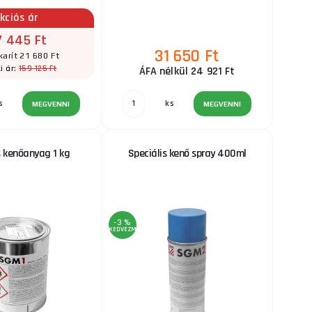
kciós ár
7 445 Ft
31 650 Ft
arít 21 680 Ft
159 125 Ft
i ár:
ÁFA nélkül 24 921 Ft
ks
s
MEGVENNI
MEGVENNI
s kenőanyag 1 kg
Speciális kenő spray 400ml
-3 %
KEDVEZMÉNY