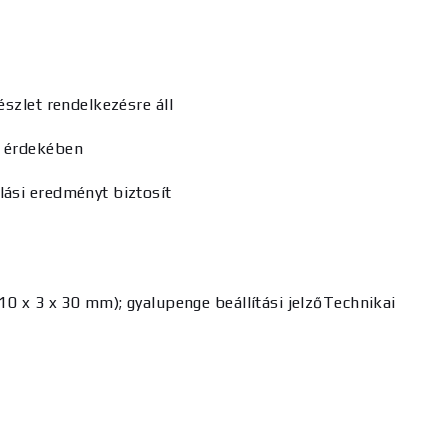
észlet rendelkezésre áll
a érdekében
lási eredményt biztosít
410 x 3 x 30 mm); gyalupenge beállítási jelzőTechnikai