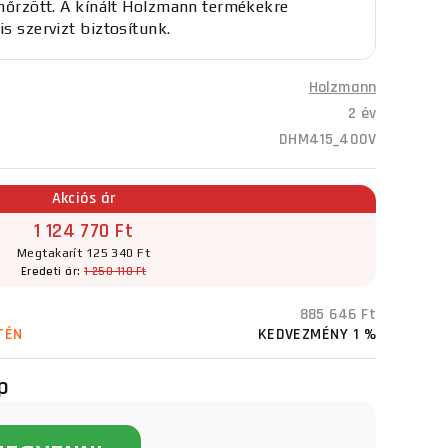
lenőrzött. A kínált Holzmann termékekre
is szervizt biztosítunk.
Holzmann
2 év
DHM415_400V
Akciós ár
1 124 770 Ft
Megtakarít 125 340 Ft
Eredeti ár:
1 250 110 Ft
885 646 Ft
TÉN
KEDVEZMÉNY 1 %
p