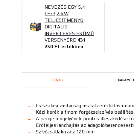
NEVEZÉS EGY 5,4
LE/3,2 kW
TELJESÍTMÉNYŰ
DIGITÁLIS
INVERTERES ERŐMŰ
VERSENYÉRE
431
230 Ft értékben
LEÍRÁS
PARAMÉT
Csiszolási vastagság asztal a súrlódás min
Kézi kerék a finom forgácselszívás beállítá
A penge tengelyének pontos illeszkedése tö
Erőteljes lánchajtás az adagolóberendezésh
Szívócsatlakozás: 120 mm