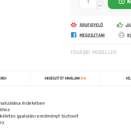
ÁRUFIGYELŐ
JA
MEGOSZTANI
K
TOVÁBBI MODELLEK
EREK
KIEGÉSZÍTŐT KÍNÁLUNK
(14)
VÉ
imalizálása érdekében
sához
kéletes gyalulási eredményt biztosít
ez