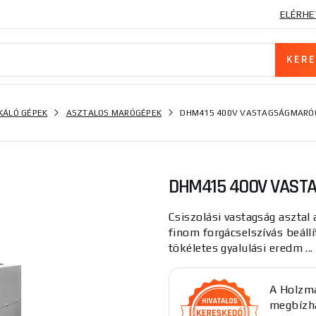
ELÉRHE
ÁLÓ GÉPEK
ASZTALOS MARÓGÉPEK
DHM415 400V VASTAGSÁGMARÓ
DHM415 400V VAST
Csiszolási vastagság asztal
finom forgácselszívás beáll
tökéletes gyalulási eredm ..
A Holzma
megbízha