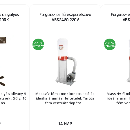
 és golyós
Forgács- és fűrészporelszívó
Forgács- é
400RK
ABS2480 230V
ABS
-14 %
-14 %
KEDVEZMÉNY
KEDVEZMÉNY
olyós állvány S
Masszív fémlemez konstrukció és
Masszív féml
erek : Súly: 10
ideális áramlási feltételek Tartós
ideális áraml
ás ...
fém ventilátorlapáto ...
fém vent
P
14 NAP