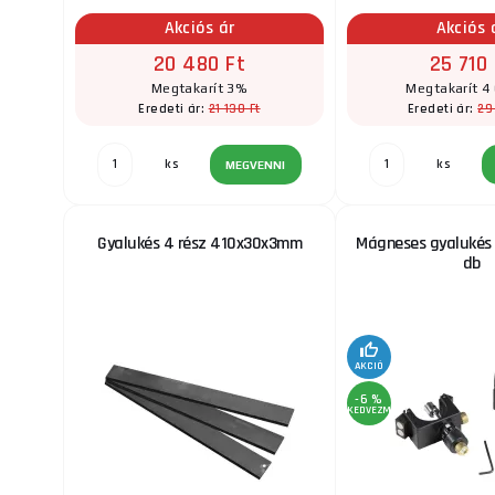
Akciós ár
Akciós 
20 480 Ft
25 710 
Megtakarít 3%
Megtakarít 4
21 130 Ft
29
Eredeti ár:
Eredeti ár:
ks
ks
MEGVENNI
Gyalukés 4 rész 410x30x3mm
Mágneses gyalukés 
db
AKCIÓ
-6 %
KEDVEZMÉNY