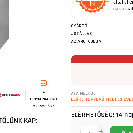
által el
garanciál
GYÁRTÓ
JÓTÁLLÁS
AZ ÁRU KÓDJA
A
ÁFA NÉLKÜL
ELŐRE TÖRTÉNŐ FIZETÉS ESE
FÉNYKÉPGALÉRIA
MEGNYITÁSA
ELÉRHETŐSÉG:
14 na
TŐLÜNK KAP: