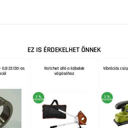
EZ IS ÉRDEKELHET ÖNNEK
- 0,8 22/30-as
Ratchet olló a kábelek
Vibrációs csis
acél
vágásához
2 %
3 %
KEDVEZMÉNY
KEDVEZMÉNY