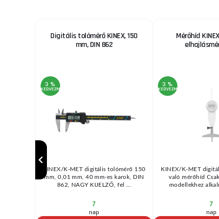
lő
Digitális tolómérő KINEX, 150
Mérőhíd KINEX
mm, DIN 862
elhajlásmé
3 %
3 %
KEDVEZMÉNY
KEDVEZMÉNY
re szolgál,
KINEX/K-MET digitális tolómérő 150
KINEX/K-MET digitá
adlókban,
mm, 0,01 mm, 40 mm-es karok, DIN
való mérőhíd Csak
...
862, NAGY KIJELZŐ, fel ...
modellekhez alkal
7
7
nap
nap