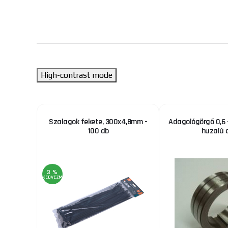
High-contrast mode
őhuzal
Szalagok fekete, 300x4,8mm -
Adagológörgő 0,6 
S1 1.0mm
100 db
huzalú 
3 %
KEDVEZMÉNY