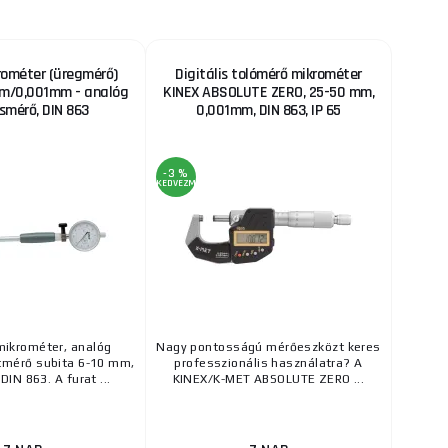
rométer (üregmérő)
Digitális tolómérő mikrométer
mm/0,001mm - analóg
KINEX ABSOLUTE ZERO, 25-50 mm,
ásmérő, DIN 863
0,001mm, DIN 863, IP 65
-3 %
KEDVEZMÉNY
ikrométer, analóg
Nagy pontosságú mérőeszközt keres
átmérő subita 6-10 mm,
professzionális használatra? A
IN 863. A furat ...
KINEX/K-MET ABSOLUTE ZERO ...