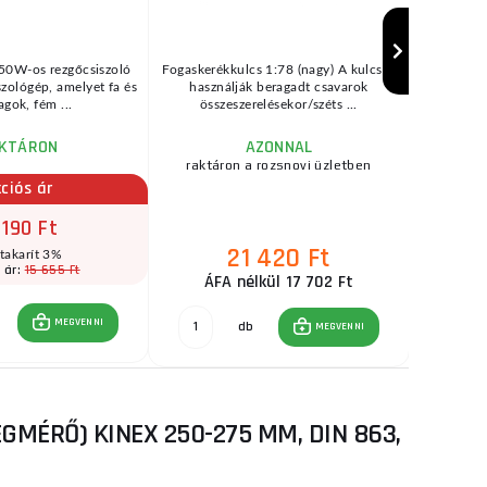
150W-os rezgőcsiszoló
Fogaskerékkulcs 1:78 (nagy) A kulcsot
KOWA
szológép, amelyet fa és
használják beragadt csavarok
RÉZME
gok, fém ...
összeszerelésekor/széts ...
KOWAX
KTÁRON
AZONNAL
raktáron a rozsnovi üzletben
raktár
ciós ár
 190 Ft
21 420 Ft
takarít 3%
15 655 Ft
 ár:
ÁFA nélkül 17 702 Ft
ÁF
MEGVENNI
db
MEGVENNI
MÉRŐ) KINEX 250-275 MM, DIN 863,