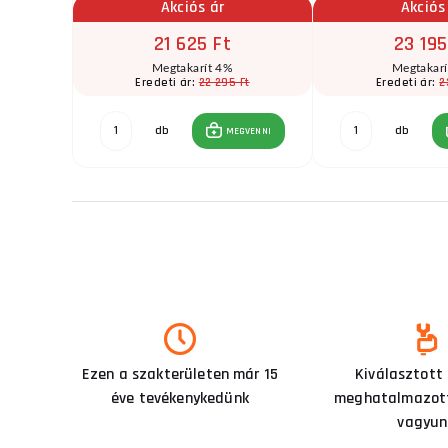
Akciós ár
Akciós
21 625 Ft
23 195
Megtakarít 4%
Megtakar
Ft
22 295 Ft
2
Eredeti ár:
Eredeti ár:
db
db
GVENNI
MEGVENNI
Ezen a szakterületen már 15
Kiválasztott
éve tevékenykedünk
meghatalmazott
vagyun