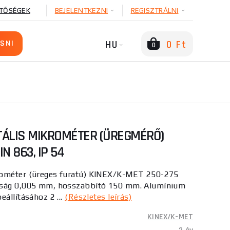
TŐSÉGEK
BEJELENTKEZNI
REGISZTRÁLNI
HU
0 Ft
0
ÁLIS MIKROMÉTER (ÜREGMÉRŐ)
N 863, IP 54
rométer (üreges furatú) KINEX/K-MET 250-275
sság 0,005 mm, hosszabbító 150 mm. Alumínium
állításához 2 ...
(Részletes leírás)
KINEX/K-MET