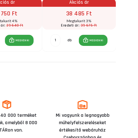
ciós ár
Akciós ár
 750 Ft
38 485 Ft
takarít 4%
Megtakarít 3%
29 640 Ft
39 675 Ft
 ár:
Eredeti ár:
E
db
MEGVENNI
MEGVENNI
 40 000 terméket
Mi vagyunk a legnagyobb
nk, amelyből 8 000
műhelyfelszereléseket
TÁRon van.
értékesítő webáruház
Csehországban és