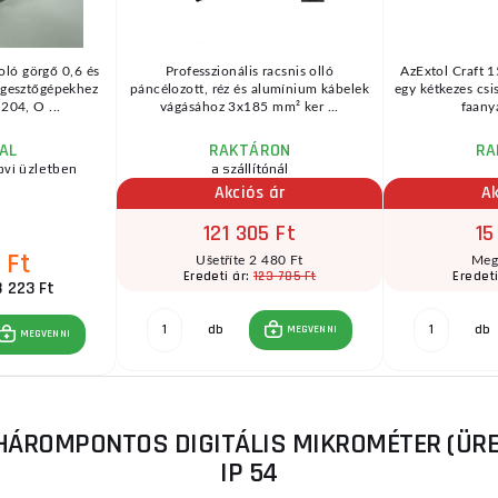
oló görgő 0,6 és
Professzionális racsnis olló
AzExtol Craft 
egesztőgépekhez
páncélozott, réz és alumínium kábelek
egy kétkezes csi
04, O ...
vágásához 3x185 mm² ker ...
faanya
AL
RAKTÁRON
RA
ovi üzletben
a szállítónál
Akciós ár
Ak
121 305 Ft
15
 Ft
Ušetříte 2 480 Ft
Meg
123 785 Ft
Eredeti ár:
Eredeti
3 223 Ft
db
db
MEGVENNI
MEGVENNI
HÁROMPONTOS DIGITÁLIS MIKROMÉTER (ÜREG
IP 54