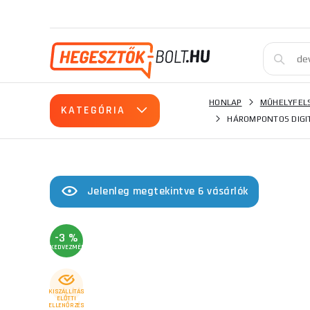
HONLAP
MŰHELYFEL
KATEGÓRIA
HÁROMPONTOS DIGITÁ
Jelenleg megtekintve 6 vásárlók
-3 %
KEDVEZMÉNY
KISZÁLLÍTÁS
ELŐTTI
ELLENŐRZÉS