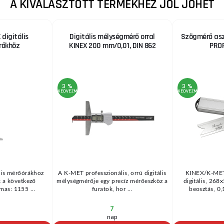
A KIVÁLASZTOTT TERMÉKHEZ JÓL JÖHET
 digitális
Digitális mélységmérő orral
Szögmérő asz
rőkhöz
KINEX 200 mm/0,01, DIN 862
PROF
3 %
3 %
KEDVEZMÉNY
KEDVEZMÉNY
lis mérőórákhoz
A K-MET professzionális, orrú digitális
KINEX/K-MET
 a következő
mélységmérője egy precíz mérőeszköz a
digitális, 26
mas: 1155 ...
furatok, hor ...
beosztás, 0,
7
nap