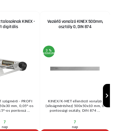
talosoknak KINEX -
Vezérlő vonalzó KINEX 500mm,
Digitál
I digitális
osztály 0, DIN 874
K
3 %
3 %
KEDVEZMÉNY
KEDVEZMÉNY
 szögmérő - PROFI
KINEX/K-MET ellenőrző vonalzó
Digitális
8x50x30 mm, 0,05°-os
(síkságméréshez) 500x50x10 mm, 0
felbon
15°-os pontossá ...
pontossági osztály, DIN 874 ...
Spe
7
7
nap
nap