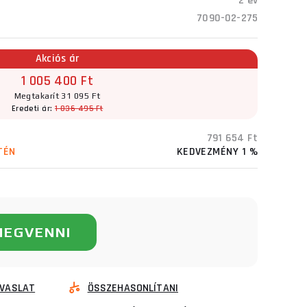
2 év
7090-02-275
Akciós ár
1 005 400 Ft
Megtakarít 31 095 Ft
Eredeti ár:
1 036 495 Ft
791 654 Ft
TÉN
KEDVEZMÉNY 1 %
MEGVENNI
VASLAT
ÖSSZEHASONLÍTANI