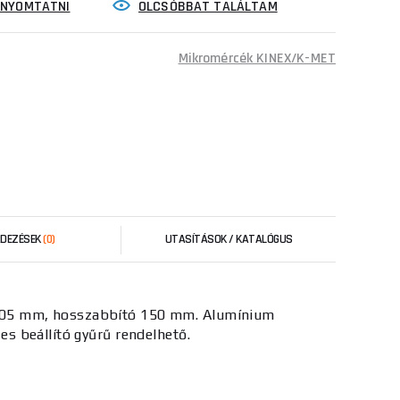
INYOMTATNI
OLCSÓBBAT TALÁLTAM
Mikromércék KINEX/K-MET
RDEZÉSEK
(0)
UTASÍTÁSOK / KATALÓGUS
,005 mm, hosszabbító 150 mm. Alumínium
s beállító gyűrű rendelhető.