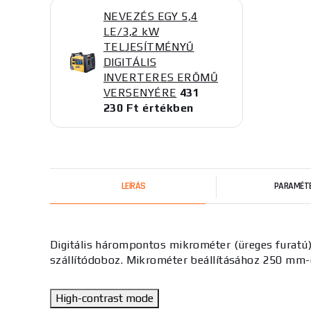
NEVEZÉS EGY 5,4
LE/3,2 kW
TELJESÍTMÉNYŰ
DIGITÁLIS
INVERTERES ERŐMŰ
VERSENYÉRE
431
230 Ft értékben
LEÍRÁS
PARAMÉT
Digitális hárompontos mikrométer (üreges fura
szállítódoboz. Mikrométer beállításához 250 mm-e
High-contrast mode