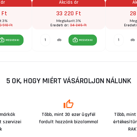
 ár
Akciós ár
Ak
 Ft
33 220 Ft
28
ít 3%
Megtakarít 3%
Meg
3 910 Ft
34 245 Ft
Eredeti ár:
Eredeti
db
db
MEGVENNI
MEGVENNI
5 OK, HOGY MIÉRT VÁSÁROLJON NÁLUNK
 márkák
Több, mint 30 ezer ügyfél
Több, mint
 szervizei
fordult hozzánk bizalommal
értékesítü
k
RAK