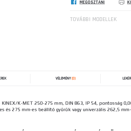
MEGOSZTANI
K
TOVÁBBI MODELLEK
EREK
VÉLEMÉNY
(0)
LEKÉ
tú) KINEX/K-MET 250-275 mm, DIN 863, IP 54, pontosság 0
s és 275 mm-es beállító gyűrűk vagy univerzális 262,5 mm-e