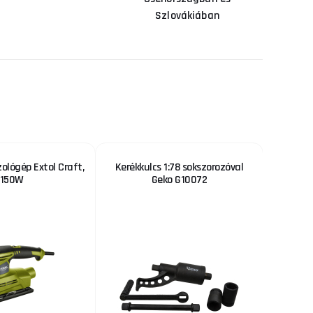
Szlovákiában
zológép Extol Craft,
Kerékkulcs 1:78 sokszorozóval
Rézm
150W
Geko G10072
KOWAX S
AKCIÓ