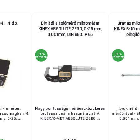
4 - 4 db.
Digitális tolómérő mikrométer
Üreges mik
KINEX ABSOLUTE ZERO, 0-25 mm,
KINEX 6-10 
0,001mm, DIN 863, IP 65
elhajl
-3 %
-3 %
KEDVEZMÉNY
KEDVEZMÉNY
ikrométer.
Nagy pontosságú mérőeszközt keres
Lyukmérő m
a csomagban: 4
professzionális használatra? A
mérőórával - 
y: 0-25, ...
KINEX/K-MET ABSOLUTE ZERO ...
0,001 mm, D