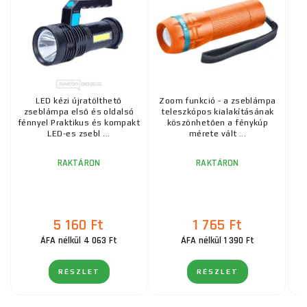
LED kézi újratölthető
Zoom funkció - a zseblámpa
Zs
zseblámpa első és oldalsó
teleszkópos kialakításának
, 
fénnyel Praktikus és kompakt
köszönhetően a fénykúp
LED-es zsebl ...
mérete vált ...
RAKTÁRON
RAKTÁRON
5 160 Ft
1 765 Ft
ÁFA nélkül 4 063 Ft
ÁFA nélkül 1 390 Ft
RÉSZLET
RÉSZLET