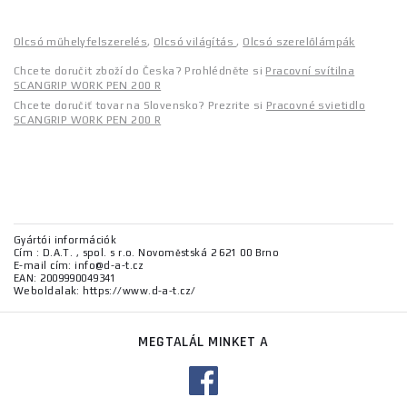
Olcsó műhelyfelszerelés
,
Olcsó világítás
,
Olcsó szerelőlámpák
Chcete doručit zboží do Česka? Prohlédněte si
Pracovní svítilna
SCANGRIP WORK PEN 200 R
Chcete doručiť tovar na Slovensko? Prezrite si
Pracovné svietidlo
SCANGRIP WORK PEN 200 R
Gyártói információk
Cím : D.A.T. , spol. s r.o. Novoměstská 2 621 00 Brno
E-mail cím: info@d-a-t.cz
EAN: 2009990049341
Weboldalak: https://www.d-a-t.cz/
MEGTALÁL MINKET A