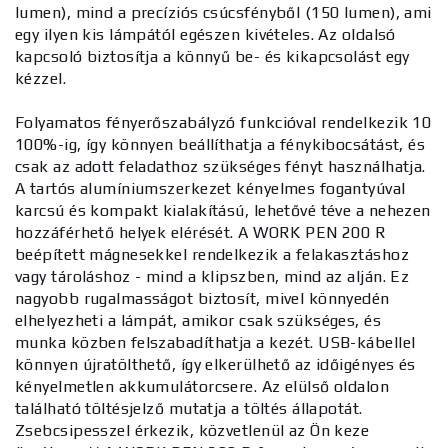
lumen), mind a precíziós csúcsfényből (150 lumen), ami
egy ilyen kis lámpától egészen kivételes. Az oldalsó
kapcsoló biztosítja a könnyű be- és kikapcsolást egy
kézzel.
Folyamatos fényerőszabályzó funkcióval rendelkezik 10
100%-ig, így könnyen beállíthatja a fénykibocsátást, és
csak az adott feladathoz szükséges fényt használhatja.
A tartós alumíniumszerkezet kényelmes fogantyúval
karcsú és kompakt kialakítású, lehetővé téve a nehezen
hozzáférhető helyek elérését. A WORK PEN 200 R
beépített mágnesekkel rendelkezik a felakasztáshoz
vagy tároláshoz - mind a klipszben, mind az alján. Ez
nagyobb rugalmasságot biztosít, mivel könnyedén
elhelyezheti a lámpát, amikor csak szükséges, és
munka közben felszabadíthatja a kezét. USB-kábellel
könnyen újratölthető, így elkerülhető az időigényes és
kényelmetlen akkumulátorcsere. Az elülső oldalon
található töltésjelző mutatja a töltés állapotát.
Zsebcsipesszel érkezik, közvetlenül az Ön keze