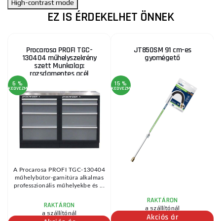
High-contrast mode
EZ IS ÉRDEKELHET ÖNNEK
Procarosa PROFI TGC-
JT850SM 91 cm-es
130404 műhelyszekrény
gyomégető
szett Munkalap:
rozsdamentes acél
6 %
15 %
1
KEDVEZMÉNY
KEDVEZMÉNY
KE
A Procarosa PROFI TGC-130404
ú
műhelybútor-garnitúra alkalmas
0
professzionális műhelyekbe és ...
RAKTÁRON
RAKTÁRON
a szállítónál
a szállítónál
Akciós ár