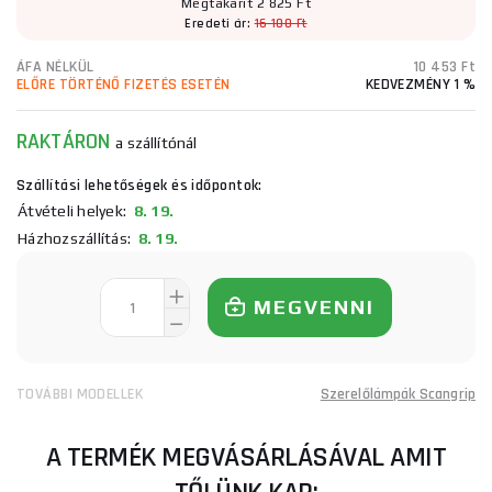
Megtakarít 2 825 Ft
Eredeti ár:
16 100 Ft
ÁFA NÉLKÜL
10 453 Ft
ELŐRE TÖRTÉNŐ FIZETÉS ESETÉN
KEDVEZMÉNY 1 %
RAKTÁRON
a szállítónál
Szállítási lehetőségek és időpontok:
Átvételi helyek:
8. 19.
Házhozszállítás:
8. 19.
MEGVENNI
TOVÁBBI MODELLEK
Szerelőlámpák Scangrip
A TERMÉK MEGVÁSÁRLÁSÁVAL AMIT