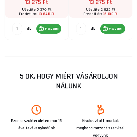
13 275 Ft
13 275 Ft
Ušetříte 5 370 Ft
Ušetříte 2 825 Ft
18 645 Ft
16 100 Ft
Eredeti ár:
Eredeti ár:
db
db
MEGVENNI
MEGVENNI
5 OK, HOGY MIÉRT VÁSÁROLJON
NÁLUNK
Ezen a szakterületen már 15
Kiválasztott márkák
éve tevékenykedünk
meghatalmazott szervizei
vagyunk