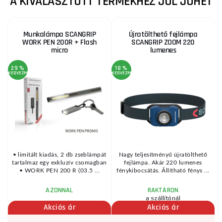
A KIVÁLASZTOTT TERMÉKHEZ JÓL JÖHET
Munkalámpa SCANGRIP
Újratölthető fejlámpa
WORK PEN 200R + Flash
SCANGRIP ZOOM 220
micro
lumenes
29 %
18 %
KEDVEZMÉNY
KEDVEZMÉNY
0
• limitált kiadás, 2 db zseblámpát
Nagy teljesítményű újratölthető
tartalmaz egy exkluzív csomagban
fejlámpa. Akár 220 lumenes
l
• WORK PEN 200 R (03.5 ...
fénykibocsátás. Állítható fénys ...
AZONNAL
RAKTÁRON
a szállítónál
Akciós ár
Akciós ár