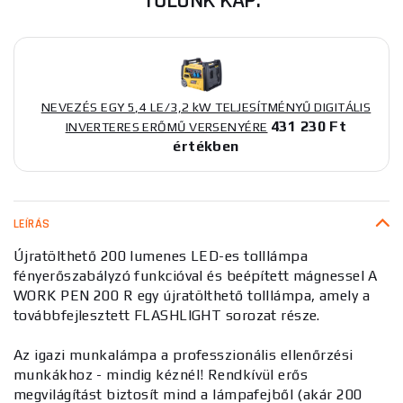
TŐLÜNK KAP:
NEVEZÉS EGY 5,4 LE/3,2 kW TELJESÍTMÉNYŰ DIGITÁLIS
431 230 Ft
INVERTERES ERŐMŰ VERSENYÉRE
értékben
LEÍRÁS
Újratölthető 200 lumenes LED-es tolllámpa
fényerőszabályzó funkcióval és beépített mágnessel A
WORK PEN 200 R egy újratölthető tolllámpa, amely a
továbbfejlesztett FLASHLIGHT sorozat része.
Az igazi munkalámpa a professzionális ellenőrzési
munkákhoz - mindig kéznél! Rendkívül erős
megvilágítást biztosít mind a lámpafejből (akár 200