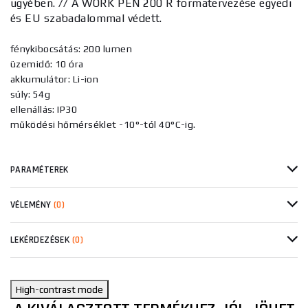
ügyében. // A WORK PEN 200 R formatervezése egyedi
és EU szabadalommal védett.
fénykibocsátás: 200 lumen
üzemidő: 10 óra
akkumulátor: Li-ion
súly: 54g
ellenállás: IP30
működési hőmérséklet -10°-tól 40°C-ig.
PARAMÉTEREK
VÉLEMÉNY
(0)
LEKÉRDEZÉSEK
(0)
High-contrast mode