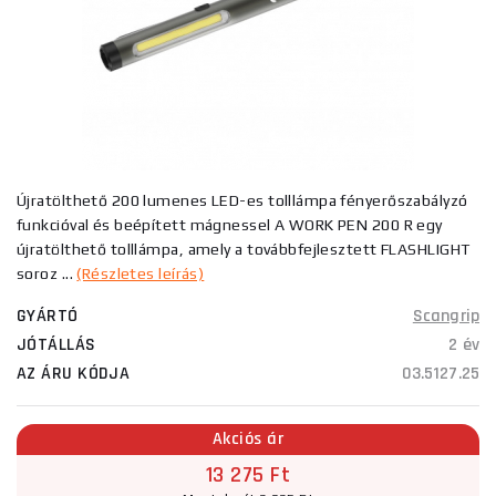
Újratölthető 200 lumenes LED-es tolllámpa fényerőszabályzó
funkcióval és beépített mágnessel A WORK PEN 200 R egy
újratölthető tolllámpa, amely a továbbfejlesztett FLASHLIGHT
soroz ...
(Részletes leírás)
GYÁRTÓ
Scangrip
JÓTÁLLÁS
2 év
AZ ÁRU KÓDJA
03.5127.25
Akciós ár
13 275 Ft