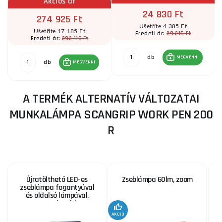
Akciós ár
24 830 Ft
274 925 Ft
Ušetříte 4 385 Ft
Ušetříte 17 185 Ft
29 215 Ft
Eredeti ár:
292 110 Ft
Eredeti ár:
db
MEGVENNI
db
MEGVENNI
A TERMÉK ALTERNATÍV VÁLTOZATAI
MUNKALÁMPA SCANGRIP WORK PEN 200
R
Újratölthető LED-es
Zseblámpa 60lm, zoom
zseblámpa fogantyúval
és oldalsó lámpával,
150+100lm, Li-ion
AKCIÓ