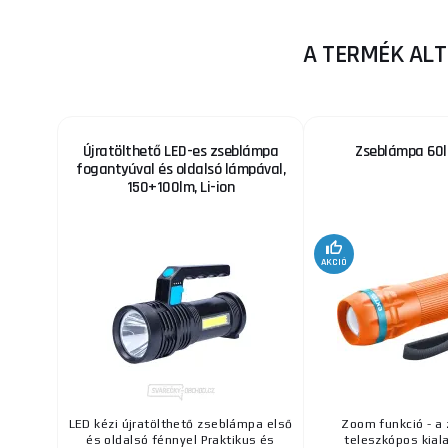
A TERMÉK ALT
Újratölthető LED-es zseblámpa
Zseblámpa 60l
fogantyúval és oldalsó lámpával,
150+100lm, Li-ion
AKCIÓ
LED kézi újratölthető zseblámpa első
Zoom funkció - a
és oldalsó fénnyel Praktikus és
teleszkópos kial