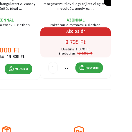
 hangulatért A Woody
mozgásérzékelővel egy fejlett világítási
eszközökhö
gítás ideál ...
megoldás, amely eg ...
órák
ZONNAL
AZONNAL
rozsnovi üzletben
raktáron a rozsnovi üzletben
Akciós ár
8 735 Ft
000 Ft
Ušetříte 1 870 Ft
10 605 Ft
Eredeti ár:
kül 19 835 Ft
db
MEGVENNI
MEGVENNI