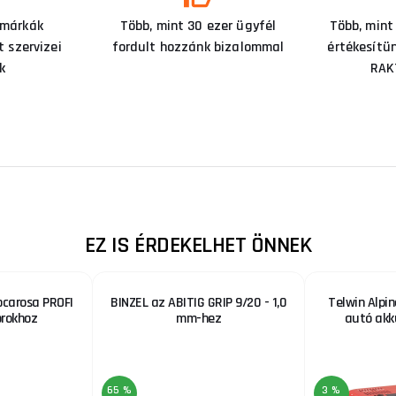
 márkák
Több, mint 30 ezer ügyfél
Több, mint
 szervizei
fordult hozzánk bizalommal
értékesítü
k
RAK
EZ IS ÉRDEKELHET ÖNNEK
rocarosa PROFI
BINZEL az ABITIG GRIP 9/20 - 1,0
Telwin Alpi
rokhoz
mm-hez
autó akk
65 %
3 %