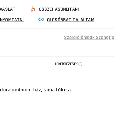
VASLAT
ÖSSZEHASONLÍTANI
INYOMTATNI
OLCSÓBBAT TALÁLTAM
Szerelőlámpák Scangrip
LEKÉRDEZÉSEK
(0)
t duralumínium ház, sima fókusz.