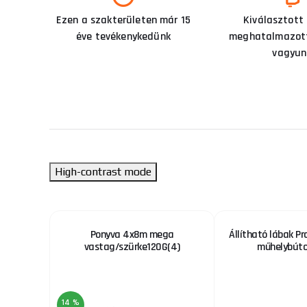
Ezen a szakterületen már 15
Kiválasztott
éve tevékenykedünk
meghatalmazott
vagyun
High-contrast mode
ALT
Ponyva 4x8m mega
Állítható lábak P
vastag/szürke120G(4)
műhelybúto
14 %