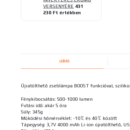
VERSENYÉRE
431
230 Ft értékben
LEÍRÁS
Újratölthető zseblámpa BOOST funkcióval, szilikon 
Fénykibocsátás: 500-1000 lumen
Futási idő: akár 5 óra
Súly: 345g
Működési hőmérséklet: -10 ̊C és 40 ̊C között
Tápegység: 3,7V 4000 mAh Li-ion újratölthető, US