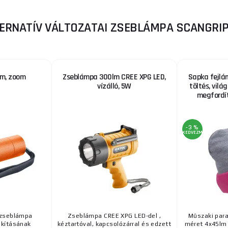
ERNATÍV VÁLTOZATAI ZSEBLÁMPA SCANGRIP
m, zoom
Zseblámpa 300lm CREE XPG LED,
Sapka fejlá
vízálló, 5W
töltés, vilá
megfordít
-3 %
KEDVEZMÉNY
 zseblámpa
Zseblámpa CREE XPG LED-del ,
Műszaki para
akításának
kéztartóval, kapcsolózárral és edzett
méret 4x45lm 