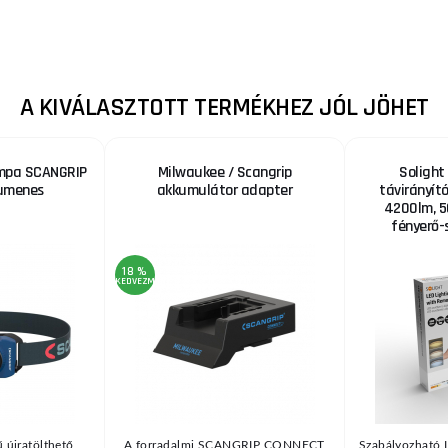
A KIVÁLASZTOTT TERMÉKHEZ JÓL JÖHET
ámpa SCANGRIP
Milwaukee / Scangrip
Solight
umenes
akkumulátor adapter
távirányít
4200lm, 5
fényerő-
18 %
KEDVEZMÉNY
 újratölthető
A forradalmi SCANGRIP CONNECT
Szabályozható 