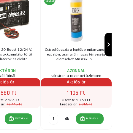
KEDVEZMÉNY
KEDVEZMÉNY
e 20 Boost 12/24 V,
Csiszolópaszta a legtöbb műanyagon,
Kalapác
s akkumulátortöltő
ezüstön, aranynál magas fényesség
eltávolí
torok és elektr ...
eléréséhez.Műszaki p ...
Op
KTÁRON
AZONNAL
zállítónál
raktáron a rozsnovi üzletben
ciós ár
Akciós ár
 560 Ft
1 105 Ft
íte 2 185 Ft
Ušetříte 1 760 Ft
72 745 Ft
2 865 Ft
 ár:
Eredeti ár:
E
db
MEGVENNI
MEGVENNI