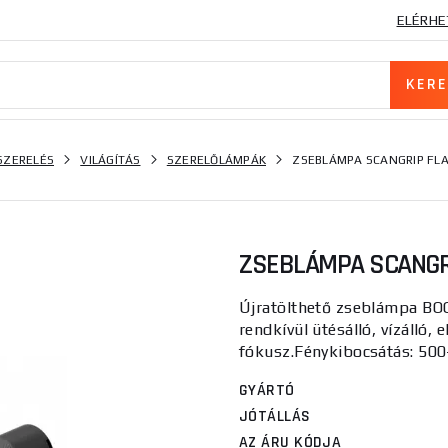
ELÉRHE
SZERELÉS
VILÁGÍTÁS
SZERELŐLÁMPÁK
ZSEBLÁMPA SCANGRIP FLA
ZSEBLÁMPA SCANGRI
Újratölthető zseblámpa BOOS
rendkívül ütésálló, vízálló,
fókusz.Fénykibocsátás: 500
GYÁRTÓ
JÓTÁLLÁS
AZ ÁRU KÓDJA