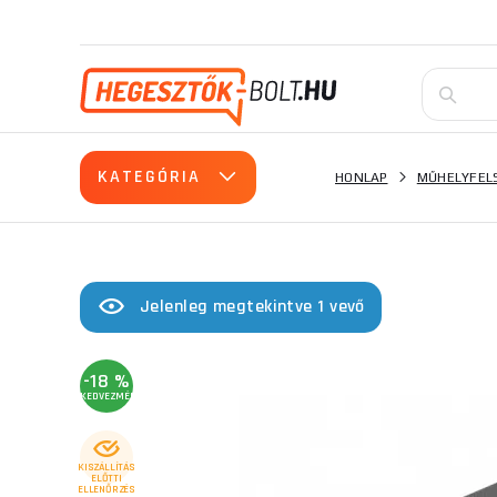
KATEGÓRIA
HONLAP
MŰHELYFEL
Jelenleg megtekintve 1 vevő
-18 %
KEDVEZMÉNY
KISZÁLLÍTÁS
ELŐTTI
ELLENŐRZÉS