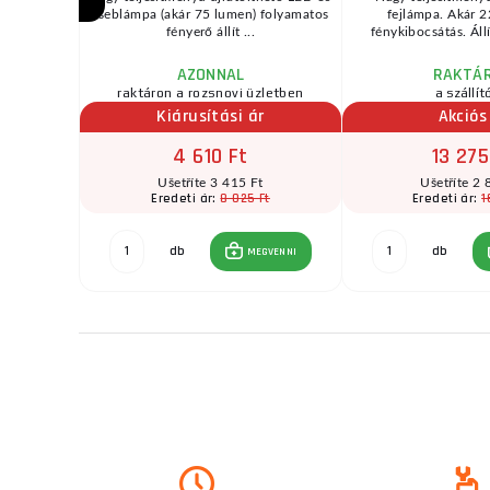
ánynak
zseblámpa (akár 75 lumen) folyamatos
fejlámpa. Akár 
D ...
fényerő állít ...
fénykibocsátás. Állí
AZONNAL
RAKTÁ
raktáron a rozsnovi üzletben
a szállít
Kiárusítási ár
Akciós
4 610 Ft
13 275
Ušetříte 3 415 Ft
Ušetříte 2 
8 025 Ft
1
Eredeti ár:
Eredeti ár:
 Ft
db
db
MEGVENNI
GVENNI