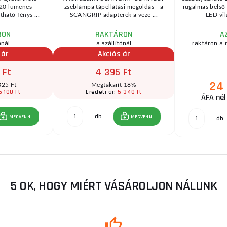
220 lumenes
zseblámpa tápellátási megoldás - a
rugalmas belső
tható fénys ...
SCANGRIP adapterek a veze ...
LED vilá
RON
RAKTÁRON
A
ónál
a szállítónál
raktáron a 
 ár
Akciós ár
 Ft
4 395 Ft
24 
825 Ft
Megtakarít 18%
6 100 Ft
5 340 Ft
Eredeti ár:
ÁFA nél
db
MEGVENNI
MEGVENNI
db
5 OK, HOGY MIÉRT VÁSÁROLJON NÁLUNK