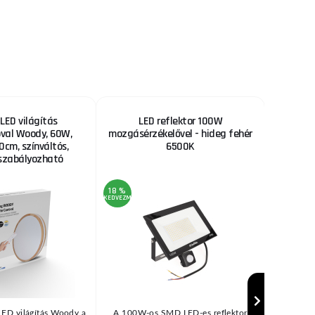
 LED világítás
LED reflektor 100W
Cink-k
óval Woody, 60W,
mozgásérzékelővel - hideg fehér
0cm, színváltós,
6500K
szabályozható
18 %
3 %
KEDVEZMÉNY
KEDVEZMÉNY
LED világítás Woody a
A 100W-os SMD LED-es reflektor
Olcsó 