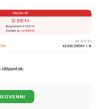
Akciós ár
31 010 Ft
Megtakarít 6 620 Ft
Eredeti ár:
37 630 Ft
24 417 Ft
TÉN
KEDVEZMÉNY 1 %
s időpontok:
MEGVENNI