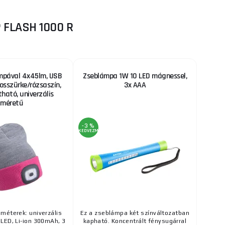
 FLASH 1000 R
mpával 4x45lm, USB
Zseblámpa 1W 10 LED mágnessel,
gosszürke/rózsaszín,
3x AAA
ható, univerzális
méretű
-3 %
KEDVEZMÉNY
méterek: univerzális
Ez a zseblámpa két színváltozatban
LED, Li-ion 300mAh, 3
kapható. Koncentrált fénysugárral