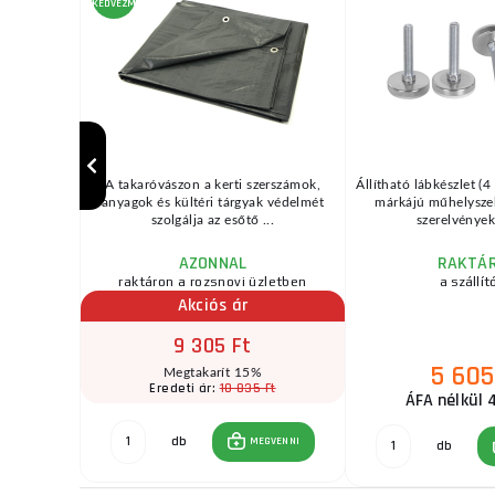
KEDVEZMÉNY
ok gyors
A takaróvászon a kerti szerszámok,
Állítható lábkészlet (
zása stb.
anyagok és kültéri tárgyak védelmét
márkájú műhelysze
...
szolgálja az esőtő ...
szerelvényekh
AZONNAL
RAKTÁ
raktáron a rozsnovi üzletben
a szállít
Akciós ár
9 305 Ft
5 605
Megtakarít 15%
Ft
10 835 Ft
Eredeti ár:
ÁFA nélkül 
db
GVENNI
MEGVENNI
db