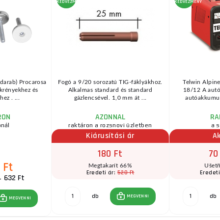
KEDVEZMÉNY
KEDVEZMÉNY
4 darab) Procarosa
Fogó a 9/20 sorozatú TIG-fáklyákhoz.
Telwin Alpin
krényekhez és
Alkalmas standard és standard
18/12 A autó
ez . ...
gázlencsével. 1,0 mm át ...
autóakkumulá
RON
AZONNAL
RA
ónál
raktáron a rozsnovi üzletben
a s
Kiárusítási ár
Ak
180 Ft
70
 Ft
Megtakarít 66%
Ušetř
520 Ft
Eredeti ár:
Eredeti
4 632 Ft
db
db
MEGVENNI
MEGVENNI