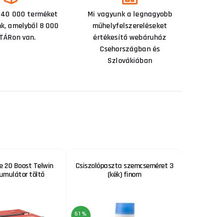
 40 000 terméket
Mi vagyunk a legnagyobb
nk, amelyből 8 000
műhelyfelszereléseket
TÁRon van.
értékesítő webáruház
Csehországban és
Szlovákiában
ne 20 Boost Telwin
Csiszolópaszta szemcseméret 3
Ac
umulátor töltő
(kék) finom
61 %
5 %