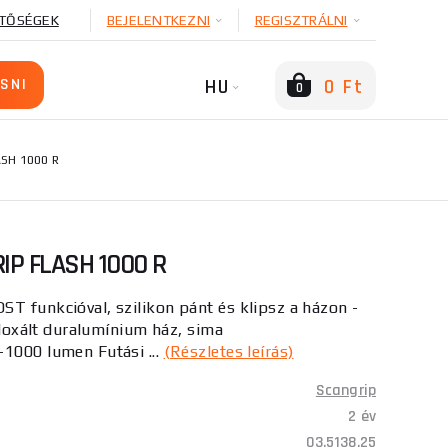
TŐSÉGEK
BEJELENTKEZNI
REGISZTRÁLNI
HU
0 Ft
0
SH 1000 R
P FLASH 1000 R
T funkcióval, szilikon pánt és klipsz a házon -
 eloxált duralumínium ház, sima
-1000 lumen Futási ...
(Részletes leírás)
Scangrip
2 év
03.5138.25