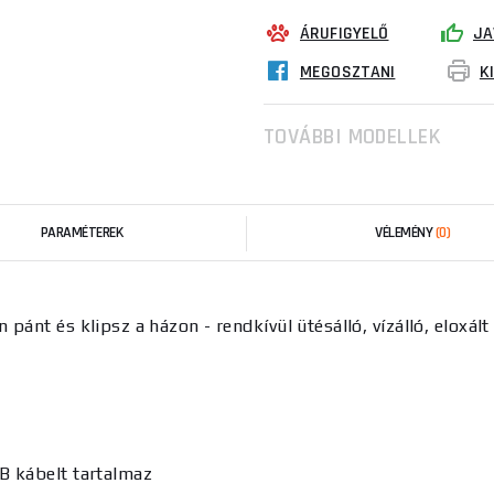
ÁRUFIGYELŐ
JA
MEGOSZTANI
K
TOVÁBBI MODELLEK
PARAMÉTEREK
VÉLEMÉNY
(0)
pánt és klipsz a házon - rendkívül ütésálló, vízálló, eloxál
B kábelt tartalmaz