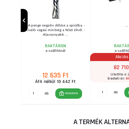
i gázfűtés
- A penge negatív dőlése a spirálba. -
...
kokban,
Kiváló vágási minőség a felső élnél. -
an, ...
Alacsonyabb ...
RAKTÁRON
RAKTÁ
a szállítónál
a szállít
Akciós
82 710
12 635 Ft
t
Ušetříte 6 
 Ft
8
Eredeti ár:
ÁFA nélkül 10 442 Ft
db
GVENNI
db
MEGVENNI
A TERMÉK ALTERN