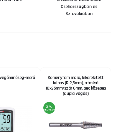
Csehországban és
Szlovákiában
evegőminőség-mérő
Keményfém maró, lekerekített
Gázfűt
kúpos (R 2,5mm), átmérő
telje
10x25mm/szár 6mm, sec közepes
(dupla vágás)
3 %
KEDVEZMÉNY
AKCIÓ
9 %
KEDVEZMÉNY