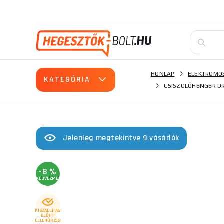
HONLAP
ELEKTROMO
KATEGÓRIA
CSISZOLÓHENGER D
Jelenleg megtekintve 9 vásárlók
-8 %
KEDVEZMÉNY
KISZÁLLÍTÁS
ELŐTTI
ELLENŐRZÉS