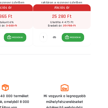
rozsnovi üzletben
raktáron a rozsnovi üzletben
raktár
ciós ár
Akciós ár
865 Ft
25 280 Ft
takarít 6%
Ušetříte 4 475 Ft
3 020 Ft
29 755 Ft
i ár:
Eredeti ár:
E
db
MEGVENNI
MEGVENNI
 40 000 terméket
Mi vagyunk a legnagyobb
nk, amelyből 8 000
műhelyfelszereléseket
TÁRon van.
értékesítő webáruház