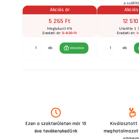
zletben
a szállít
r
Akciós ár
Akciós
5 265 Ft
12 510
Megtakarít 4%
Ušetříte 1 
Ft
5 430 Ft
1
Eredeti ár:
Eredeti ár:
db
db
GVENNI
MEGVENNI
Ezen a szakterületen már 15
Kiválasztott
éve tevékenykedünk
meghatalmazott
vagyun