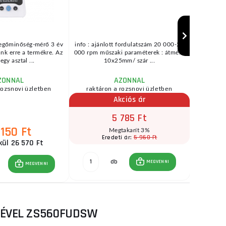
egőminőség-mérő 3 év
info : ajánlott fordulatszám 20 000-23
Mobil Mas
unk erre a termékre. Az
000 rpm műszaki paraméterek : átmérő
építk
gy asztal ...
10x25mm/ szár ...
műhely
ZONNAL
AZONNAL
rozsnovi üzletben
raktáron a rozsnovi üzletben
Akciós ár
5 785 Ft
 150 Ft
Megtakarít 3%
5 960 Ft
Eredeti ár:
Er
kül 26 570 Ft
db
MEGVENNI
MEGVENNI
FÉVEL ZS560FUDSW