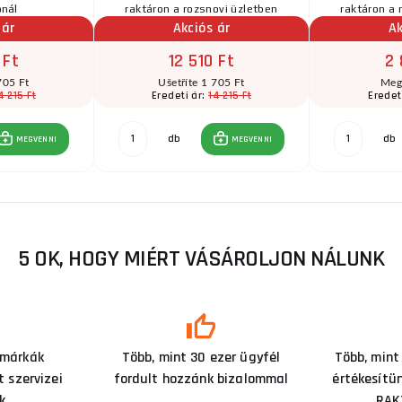
ónál
raktáron a rozsnovi üzletben
raktáron a 
 ár
Akciós ár
Ak
 Ft
12 510 Ft
2 
705 Ft
Ušetříte 1 705 Ft
Meg
4 215 Ft
14 215 Ft
Eredeti ár:
Eredet
db
db
MEGVENNI
MEGVENNI
5 OK, HOGY MIÉRT VÁSÁROLJON NÁLUNK
 márkák
Több, mint 30 ezer ügyfél
Több, mint
 szervizei
fordult hozzánk bizalommal
értékesítü
k
RAK