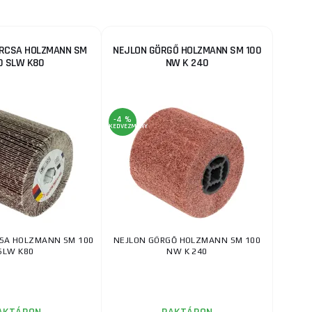
RCSA HOLZMANN SM
NEJLON GÖRGŐ HOLZMANN SM 100
0 SLW K80
NW K 240
-4 %
KEDVEZMÉNY
CSA HOLZMANN SM 100
NEJLON GÖRGŐ HOLZMANN SM 100
SLW K80
NW K 240