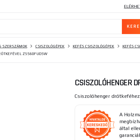
ELÉRHE
S SZERSZÁMOK
CSISZOLÓGÉPEK
KEFÉS CSISZOLÓGÉPEK
KEFÉS C
RÓTKEFÉVEL ZS560FUDSW
CSISZOLÓHENGER D
Csiszolóhenger drótkeféhez
A Holzma
megbízha
által el
garanciál