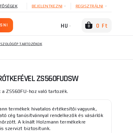
TŐSÉGEK
BEJELENTKEZNI
REGISZTRÁLNI
HU
0 Ft
0
SISZOLÓGÉP TARTOZÉKOK
RÓTKEFÉVEL ZS560FUDSW
: a ZS560FU-hoz való tartozék.
nn termékek hivatalos értékesítői vagyunk,
tó cég tanúsítvánnyal rendelkezők és vásárlók
lenőrzött. A kínált Holzmann termékekre
is szervizt biztosítunk.