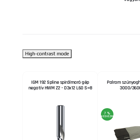
High-contrast mode
l, max.
IGM 192 Spline spirálmaró gép
Palram szúnyogh
LP 53M
negatív HWM Z2 - D3x12 L60 S=8
3000/360
7 %
KEDVEZMÉNY