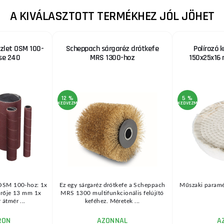
A KIVÁLASZTOTT TERMÉKHEZ JÓL JÖHET
szlet OSM 100-
Scheppach sárgaréz drótkefe
Polírozó 
se 240
MRS 1300-hoz
150x25x16
12 %
5 %
KEDVEZMÉNY
KEDVEZMÉNY
 OSM 100-hoz: 1x
Ez egy sárgaréz drótkefe a Scheppach
Műszaki paramét
érője 13 mm 1x
MRS 1300 multifunkcionális felújító
 átmér ...
keféhez. Méretek ...
RON
AZONNAL
A