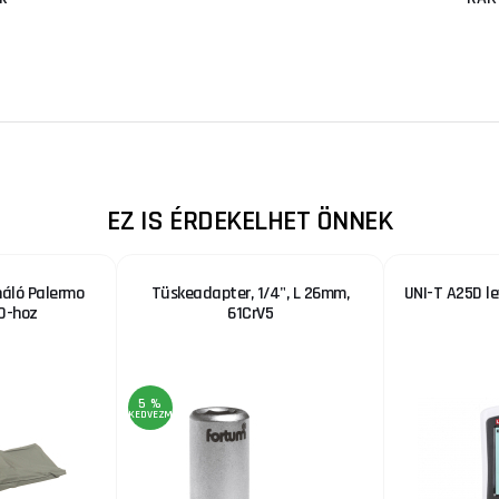
EZ IS ÉRDEKELHET ÖNNEK
áló Palermo
Tüskeadapter, 1/4", L 26mm,
UNI-T A25D l
0-hoz
61CrV5
5 %
KEDVEZMÉNY