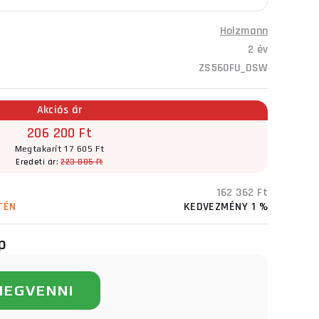
Holzmann
2 év
ZS560FU_DSW
Akciós ár
206 200 Ft
Megtakarít 17 605 Ft
Eredeti ár:
223 805 Ft
162 362 Ft
TÉN
KEDVEZMÉNY 1 %
p
MEGVENNI