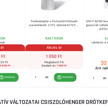
Tüskeadapter a Fortumtól.Műszaki
UNI-T A25D lev
paraméterek: 1/4"L 26mm61CrV5 ...
garanciát vállal
A25D e
RON
RAKTÁRON
A
ónál
raktáron a 
 ár
Akciós ár
 Ft
1 050 Ft
32
225 Ft
Megtakarít 5%
8 935 Ft
1 105 Ft
Eredeti ár:
ÁFA nél
db
MEGVENNI
MEGVENNI
db
ATÍV VÁLTOZATAI CSISZOLÓHENGER DRÓTKE