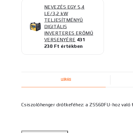
NEVEZÉS EGY 5,4
LE/3,2 kW
TELJESÍTMÉNYŰ
DIGITÁLIS
INVERTERES ERŐMŰ
VERSENYÉRE
431
230 Ft értékben
LEÍRÁS
Csiszolóhenger drótkeféhez: a ZS560FU-hoz való t