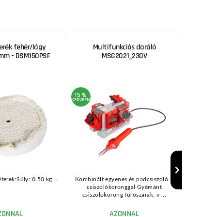
kerék fehér/lágy
Multifunkciós daráló
Kombinál
 mm - DSM150PSF
MSG2021_230V
15 %
15 %
KEDVEZMÉNY
KEDVEZMÉNY
erek:Súly: 0,50 kg ...
Kombinált egyenes és padcsiszoló 2
AHolz
csiszolókoronggal Gyémánt
facsiszol
csiszolókorong fúrószárak, v ...
csiszo
ZONNAL
AZONNAL