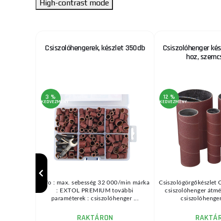
High-contrast mode
25 mm-es
Csiszolóhengerek, készlet 350db
Csiszolóhenger ké
z
hoz, szemc
3 %
12 %
KEDVEZMÉNY
KEDVEZMÉNY
info : max. sebesség 32 000/min márka
Csiszológörgőkészlet
: EXTOL PREMIUM további
csiszolóhenger átm
paraméterek : csiszolóhenger ...
csiszolóhenger
RAKTÁRON
RAKTÁ