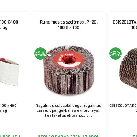
100 K400
Rugalmas csiszolómop , P 120,
CSISZOLÓTÁ
alag
100 Ø x 100
10
-71 %
-22 %
KEDVEZMÉNY
KEDVEZMÉNY
100 K400
Rugalmas csiszolóhenger rugalmas
CSISZOLÓTÁR
alag
csiszolópengékkel és ékhoronnyal.
Festékeltávolításhoz, c ...