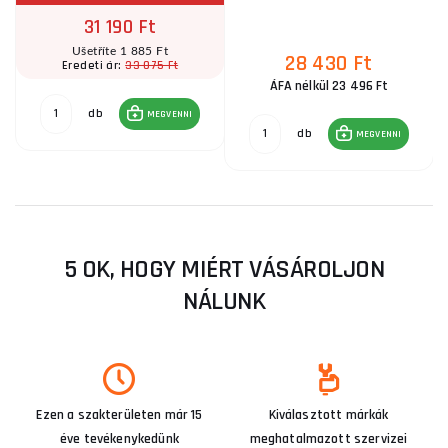
31 190 Ft
Ušetříte 1 885 Ft
28 430 Ft
33 075 Ft
Eredeti ár:
ÁFA nélkül 23 496 Ft
db
MEGVENNI
db
MEGVENNI
5 OK, HOGY MIÉRT VÁSÁROLJON
NÁLUNK
Ezen a szakterületen már 15
Kiválasztott márkák
éve tevékenykedünk
meghatalmazott szervizei