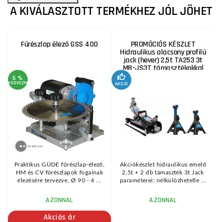
A KIVÁLASZTOTT TERMÉKHEZ JÓL JÖHET
Fűrészlap élező GSS 400
PROMÓCIÓS KÉSZLET
Hidraulikus alacsony profilú
jack (hever) 2,5t TA253 3t
MB-JS3T támasztékokkal
6 %
KEDVEZMÉNY
AKCIÓ
A
KE
Praktikus GÜDE fűrészlap-élező,
Akciókészlet hidraulikus emelő
HM és CV fűrészlapok fogainak
2,5t + 2 db támaszték 3t Jack
élezésére tervezve, Ø 90 - 4 ...
paraméterei: nélkülözhetetle ...
AZONNAL
AZONNAL
Akciós ár