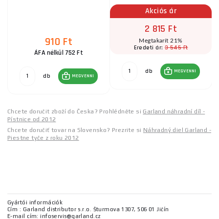
Akciós ár
2 815 Ft
910 Ft
Megtakarít 21%
3 545 Ft
Eredeti ár:
ÁFA nélkül 752 Ft
db
MEGVENNI
db
MEGVENNI
Chcete doručit zboží do Česka? Prohlédněte si
Garland náhradní díl -
Pístnice od 2012
Chcete doručiť tovar na Slovensko? Prezrite si
Náhradný diel Garland -
Piestne tyče z roku 2012
Gyártói információk
Cím : Garland distributor s.r.o. Šturmova 1307, 506 01 Jičín
E-mail cím: infoservis@garland.cz