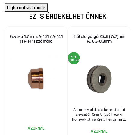
High-contrast mode
EZ IS ÉRDEKELHET ÖNNEK
Fúvóka 1,7 mm, A-101 / A-141
Előtoló görgő 25x8 (7x7)mm
(TF-141) számára
FE 0,6-0,8mm
21 %
KEDVEZMÉNY
KE
l
A horony alakja a hegesztendő
.
anyagtól függ V (acélhoz) A
hornyok átmérője a henger m ...
AZONNAL
AZONNAL