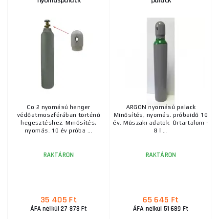
nyomáspalack
palack
Co 2 nyomású henger
ARGON nyomású palack
védőatmoszférában történő
Minősítés, nyomás. próbaidő 10
hegesztéshez. Minősítés,
év. Műszaki adatok: Űrtartalom -
nyomás. 10 év próba ...
8 l ...
RAKTÁRON
RAKTÁRON
35 405 Ft
65 645 Ft
ÁFA nélkül 27 878 Ft
ÁFA nélkül 51 689 Ft