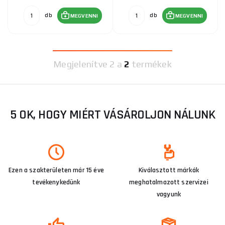
db
db
MEGVENNI
MEGVENNI
Megjelenítve
2 a
2
termékek
5 OK, HOGY MIÉRT VÁSÁROLJON NÁLUNK
Ezen a szakterületen már 15 éve
Kiválasztott márkák
tevékenykedünk
meghatalmazott szervizei
vagyunk