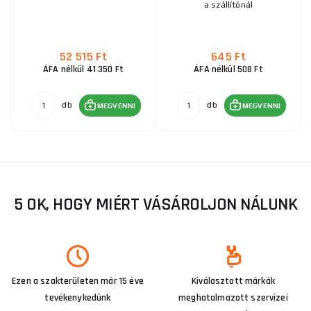
a szállítónál
52 515 Ft
645 Ft
ÁFA nélkül 41 350 Ft
ÁFA nélkül 508 Ft
db
db
MEGVENNI
MEGVENNI
5 OK, HOGY MIÉRT VÁSÁROLJON NÁLUNK
Ezen a szakterületen már 15 éve
Kiválasztott márkák
tevékenykedünk
meghatalmazott szervizei