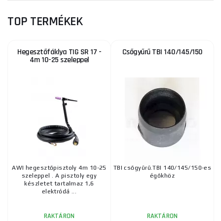
TOP TERMÉKEK
Hegesztőfáklya TIG SR 17 -
Csőgyűrű TBI 140/145/150
4m 10-25 szeleppel
AWI hegesztőpisztoly 4m 10-25
TBI csőgyűrű.TBI 140/145/150-es
szeleppel . A pisztoly egy
égőkhöz
készletet tartalmaz 1,6
elektródá ...
RAKTÁRON
RAKTÁRON