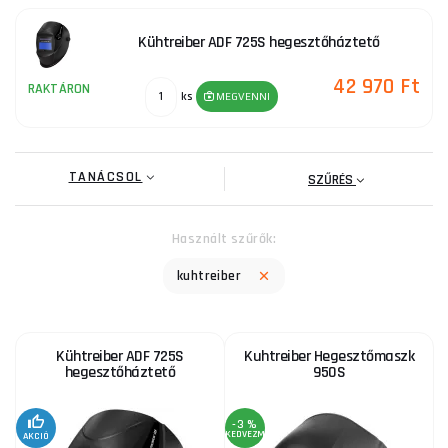
Kühtreiber ADF 725S hegesztőháztető
42 970 Ft
RAKTÁRON
ks
MEGVENNI
TANÁCSOL
SZŰRÉS
Használt szűrők:
kuhtreiber
Kühtreiber ADF 725S
Kuhtreiber Hegesztőmaszk
hegesztőháztető
950S
-3 %
KEDVEZMÉNY
AKCIÓ