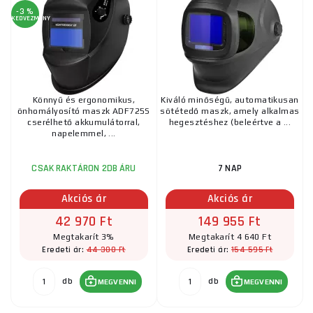
-3 %
KEDVEZMÉNY
Könnyű és ergonomikus,
Kiváló minőségű, automatikusan
önhomályosító maszk ADF725S
sötétedő maszk, amely alkalmas
cserélhető akkumulátorral,
hegesztéshez (beleértve a ...
napelemmel, ...
CSAK RAKTÁRON 2DB ÁRU
7 NAP
Akciós ár
Akciós ár
42 970 Ft
149 955 Ft
Megtakarít 3%
Megtakarít 4 640 Ft
44 300 Ft
154 595 Ft
Eredeti ár:
Eredeti ár:
db
db
MEGVENNI
MEGVENNI