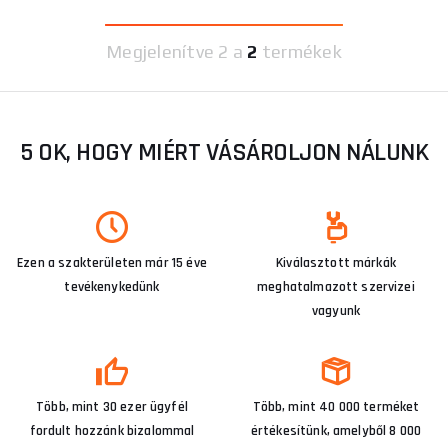
Megjelenítve
2 a
2
termékek
5 OK, HOGY MIÉRT VÁSÁROLJON NÁLUNK
Ezen a szakterületen már 15 éve
Kiválasztott márkák
tevékenykedünk
meghatalmazott szervizei
vagyunk
Több, mint 30 ezer ügyfél
Több, mint 40 000 terméket
fordult hozzánk bizalommal
értékesítünk, amelyből 8 000