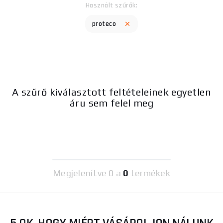
Használt szűrők:
proteco
A szűrő kiválasztott feltételeinek egyetlen
áru sem felel meg
Megjelenítve
0 a
0
termékek