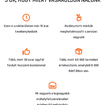
5 OK, HOGY MIÉRT VÁSÁROLJON NÁLUNK
Ezen a szakterületen már 15 éve
Kiválasztott márkák
tevékenykedünk
meghatalmazott szervizei
vagyunk
Több, mint 30 ezer ügyfél
Több, mint 40 000 terméket
fordult hozzánk bizalommal
értékesítünk, amelyből 8 000
RAKTÁRon van.
Mi vagyunk a legnagyobb
műhelyfelszereléseket
értékesítő webáruház