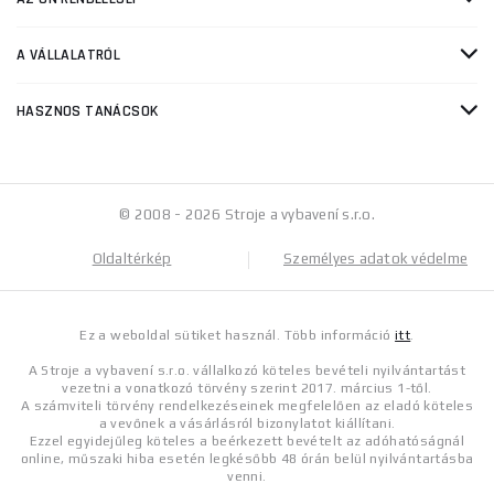
A VÁLLALATRÓL
HASZNOS TANÁCSOK
© 2008 - 2026 Stroje a vybavení s.r.o.
Oldaltérkép
Személyes adatok védelme
Ez a weboldal sütiket használ. Több információ
itt
.
A Stroje a vybavení s.r.o. vállalkozó köteles bevételi nyilvántartást
vezetni a vonatkozó törvény szerint 2017. március 1-től.
A számviteli törvény rendelkezéseinek megfelelően az eladó köteles
a vevőnek a vásárlásról bizonylatot kiállítani.
Ezzel egyidejűleg köteles a beérkezett bevételt az adóhatóságnál
online, műszaki hiba esetén legkésőbb 48 órán belül nyilvántartásba
venni.