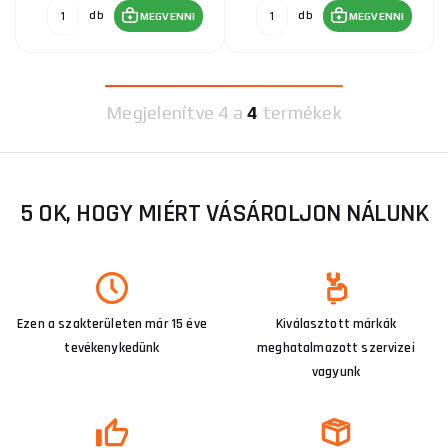
db
db
MEGVENNI
MEGVENNI
Megjelenítve
4 a
4
termékek
5 OK, HOGY MIÉRT VÁSÁROLJON NÁLUNK
Ezen a szakterületen már 15 éve
Kiválasztott márkák
tevékenykedünk
meghatalmazott szervizei
vagyunk