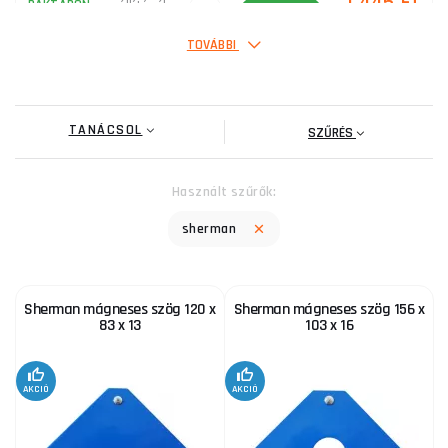
1 445 Ft
RAKTÁRON
a szállítónál
ks
MEGVENNI
TOVÁBBI
TANÁCSOL
SZŰRÉS
Használt szűrők:
sherman
Sherman mágneses szög 120 x
Sherman mágneses szög 156 x
83 x 13
103 x 16
AKCIÓ
AKCIÓ