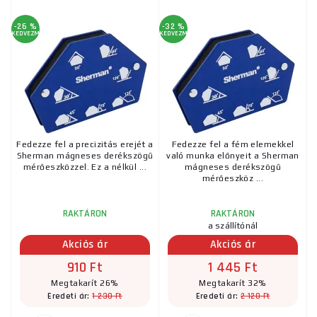
-26 %
-32 %
KEDVEZMÉNY
KEDVEZMÉNY
Fedezze fel a precizitás erejét a
Fedezze fel a fém elemekkel
Sherman mágneses derékszögű
való munka előnyeit a Sherman
mérőeszközzel. Ez a nélkül ...
mágneses derékszögű
mérőeszköz ...
RAKTÁRON
RAKTÁRON
a szállítónál
Akciós ár
Akciós ár
910 Ft
1 445 Ft
Megtakarít 26%
Megtakarít 32%
1 230 Ft
2 120 Ft
Eredeti ár:
Eredeti ár: