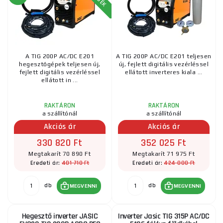
A TIG 200P AC/DC E201
A TIG 200P AC/DC E201 teljesen
hegesztőgépek teljesen új,
új, fejlett digitális vezérléssel
fejlett digitális vezérléssel
ellátott inverteres kiala ...
ellátott in ...
RAKTÁRON
RAKTÁRON
a szállítónál
a szállítónál
Akciós ár
Akciós ár
330 820 Ft
352 025 Ft
Megtakarít 70 890 Ft
Megtakarít 71 975 Ft
401 710 Ft
424 000 Ft
Eredeti ár:
Eredeti ár:
db
db
MEGVENNI
MEGVENNI
Hegesztő inverter JASIC
Inverter Jasic TIG 315P AC/DC