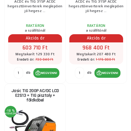
ACDC és TIG 315P ACDC
ACDC és TIG 315P ACDC
hegesztőinverterek meglepően
hegesztőinverterek meglepően
jó hegesz ...
jó hegesz ...
RAKTÁRON
RAKTÁRON
a szállítónál
a szállítónál
Akciós ár
Akciós ár
603 710 Ft
968 400 Ft
Megtakarít 129 330 Ft
Megtakarít 207 480 Ft
733 040 Ft
1 175 880 Ft
Eredeti ár:
Eredeti ár:
db
db
MEGVENNI
MEGVENNI
Jasic TIG 200P AC/DC LCD
E2S13 + TIG pisztoly +
földkábel
-18 %
KEDVEZMÉNY