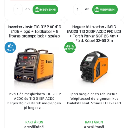
db
db
MEGVENNI
MEGVENNI
Inventor Jasic TIG 315P AC/DC
Hegesztő inverter JASIC
E106 + égő + földkábel + 8
EVO20 TIG 200P ACDC PFC LCD
literes argonpalack + szelep
+ Torch Parker SGT 26 4m +
Föld. Kábel 33-50 3m
-18 %
KEDVEZMÉNY
AKCIÓ
Bevált és megbízható TIG 200P
Ipari megjelenés robusztus
ACDC és TIG 315P ACDC
felépítéssel és ergonomikus
hegesztőinverterek meglepően
kialakítással. Színes LCD vezérl
jó hegesz ...
...
RAKTÁRON
RAKTÁRON
a szállítónál
a szállítónál