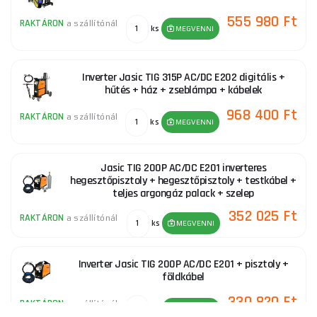
555 980 Ft
RAKTÁRON
a szállítónál
ks
MEGVENNI
Inverter Jasic TIG 315P AC/DC E202 digitális +
hűtés + ház + zseblámpa + kábelek
968 400 Ft
RAKTÁRON
a szállítónál
ks
MEGVENNI
Jasic TIG 200P AC/DC E201 inverteres
hegesztőpisztoly + hegesztőpisztoly + testkábel +
teljes argongáz palack + szelep
352 025 Ft
RAKTÁRON
a szállítónál
ks
MEGVENNI
Inverter Jasic TIG 200P AC/DC E201 + pisztoly +
földkábel
330 820 Ft
RAKTÁRON
a szállítónál
ks
MEGVENNI