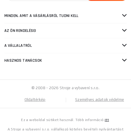
MINDEN, AMIT A VÁSÁRLÁSRÓL TUDNI KELL
AZ ÖN RENDELÉSEI
A VÁLLALATRÓL
HASZNOS TANÁCSOK
© 2008 - 2026 Stroje a vybavení s.r.o.
Oldaltérkép
Személyes adatok védelme
Ez a weboldal sütiket használ. Több információ
itt
.
A Stroje a vybavení s.r.o. vállalkozó köteles bevételi nyilvántartást