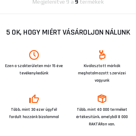
Megjelenítve
9 a
9
termékek
5 OK, HOGY MIÉRT VÁSÁROLJON NÁLUNK
Ezen a szakterületen már 15 éve
Kiválasztott márkák
tevékenykedünk
meghatalmazott szervizei
vagyunk
Több, mint 30 ezer ügyfél
Több, mint 40 000 terméket
fordult hozzánk bizalommal
értékesítünk, amelyből 8 000
RAKTÁRon van.