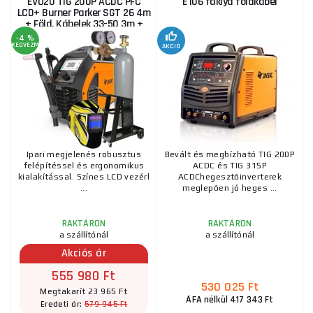
EVO20 TIG 200P ACDC PFC
E106 fáklya földkábel
LCD+ Burner Parker SGT 26 4m
+ Föld. Kábelek 33-50 3m +
Balaclava +...
-4 %
KEDVEZMÉNY
AKCIÓ
Ipari megjelenés robusztus
Bevált és megbízható TIG 200P
felépítéssel és ergonomikus
ACDC és TIG 315P
kialakítással. Színes LCD vezérl
ACDChegesztőinverterek
...
meglepően jó heges ...
RAKTÁRON
RAKTÁRON
a szállítónál
a szállítónál
Akciós ár
555 980 Ft
530 025 Ft
Megtakarít 23 965 Ft
ÁFA nélkül 417 343 Ft
579 945 Ft
Eredeti ár: