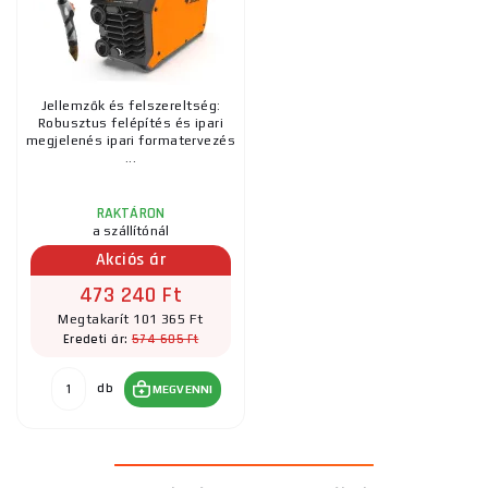
Jellemzők és felszereltség:
Robusztus felépítés és ipari
megjelenés ipari formatervezés
...
RAKTÁRON
a szállítónál
Akciós ár
473 240 Ft
Megtakarít 101 365 Ft
574 605 Ft
Eredeti ár:
db
MEGVENNI