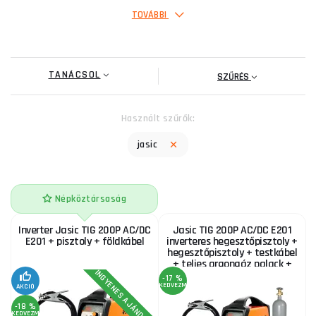
TOVÁBBI
Inverter Jasic TIG 315P AC/DC E202 digitális +
zseblámpa + kábelek
TANÁCSOL
603 710 Ft
SZŰRÉS
RAKTÁRON
a szállítónál
ks
MEGVENNI
Használt szűrők:
Jasic TIG 200P AC/DC LCD E2S13 + TIG pisztoly +
jasic
földkábel
473 240 Ft
RAKTÁRON
a szállítónál
ks
MEGVENNI
Népköztársaság
Inverter Jasic TIG 200P AC/DC
Jasic TIG 200P AC/DC E201
E201 + pisztoly + földkábel
inverteres hegesztőpisztoly +
hegesztőpisztoly + testkábel
+ teljes argongáz palack +
INGYENES AJÁNDÉK
szelep
-17 %
KEDVEZMÉNY
AKCIÓ
-18 %
KEDVEZMÉNY