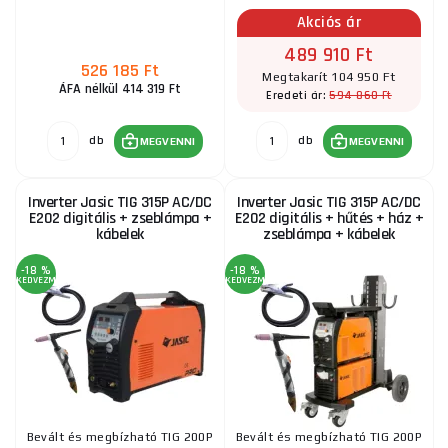
Akciós ár
489 910 Ft
526 185 Ft
Megtakarít 104 950 Ft
ÁFA nélkül 414 319 Ft
594 860 Ft
Eredeti ár:
db
db
MEGVENNI
MEGVENNI
Inverter Jasic TIG 315P AC/DC
Inverter Jasic TIG 315P AC/DC
E202 digitális + zseblámpa +
E202 digitális + hűtés + ház +
kábelek
zseblámpa + kábelek
-18 %
-18 %
KEDVEZMÉNY
KEDVEZMÉNY
Bevált és megbízható TIG 200P
Bevált és megbízható TIG 200P