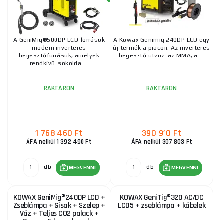
A GeniMig®500DP LCD források
A Kowax Genimig 240DP LCD egy
modern inverteres
új termék a piacon. Az inverteres
hegesztőforrások, amelyek
hegesztő ötvözi az MMA, a ...
rendkívül sokolda ...
RAKTÁRON
RAKTÁRON
1 768 460 Ft
390 910 Ft
ÁFA nélkül 1 392 490 Ft
ÁFA nélkül 307 803 Ft
db
db
MEGVENNI
MEGVENNI
KOWAX GeniMig®240DP LCD +
KOWAX GeniTig®320 AC/DC
Zseblámpa + Sisak + Szelep +
LCD5 + zseblámpa + kábelek
Váz + Teljes CO2 palack +