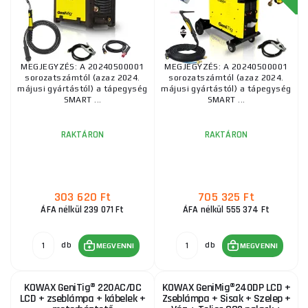
MEGJEGYZÉS: A 20240500001
MEGJEGYZÉS: A 20240500001
sorozatszámtól (azaz 2024.
sorozatszámtól (azaz 2024.
májusi gyártástól) a tápegység
májusi gyártástól) a tápegység
SMART ...
SMART ...
RAKTÁRON
RAKTÁRON
303 620 Ft
705 325 Ft
ÁFA nélkül 239 071 Ft
ÁFA nélkül 555 374 Ft
db
db
MEGVENNI
MEGVENNI
KOWAX GeniTig® 220AC/DC
KOWAX GeniMig®240DP LCD +
LCD + zseblámpa + kábelek +
Zseblámpa + Sisak + Szelep +