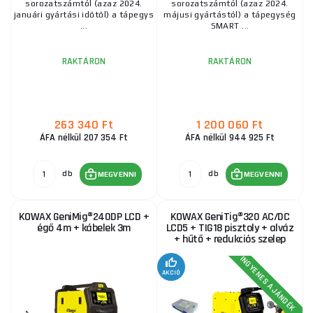
sorozatszámtól (azaz 2024.
sorozatszámtól (azaz 2024.
januári gyártási időtől) a tápegys
májusi gyártástól) a tápegység
...
SMART ...
RAKTÁRON
RAKTÁRON
263 340 Ft
1 200 060 Ft
ÁFA nélkül 207 354 Ft
ÁFA nélkül 944 925 Ft
db
db
MEGVENNI
MEGVENNI
KOWAX GeniMig®240DP LCD +
KOWAX GeniTig®320 AC/DC
égő 4m + kábelek 3m
LCD5 + TIG18 pisztoly + alváz
+ hűtő + redukciós szelep
INGYENES AJÁNDÉK
AKCIÓ