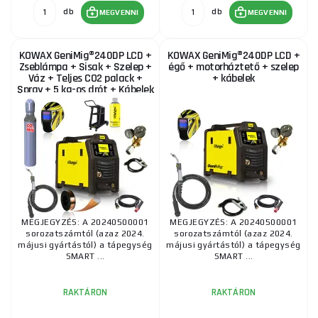
db
db
MEGVENNI
MEGVENNI
KOWAX GeniMig®240DP LCD +
KOWAX GeniMig®240DP LCD +
Zseblámpa + Sisak + Szelep +
égő + motorháztető + szelep
Váz + Teljes CO2 palack +
+ kábelek
Spray + 5 kg-os drót + Kábelek
MEGJEGYZÉS: A 20240500001
MEGJEGYZÉS: A 20240500001
sorozatszámtól (azaz 2024.
sorozatszámtól (azaz 2024.
májusi gyártástól) a tápegység
májusi gyártástól) a tápegység
SMART ...
SMART ...
RAKTÁRON
RAKTÁRON