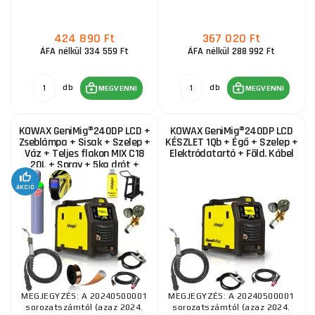
424 890 Ft
367 020 Ft
ÁFA nélkül 334 559 Ft
ÁFA nélkül 288 992 Ft
db
db
MEGVENNI
MEGVENNI
KOWAX GeniMig®240DP LCD +
KOWAX GeniMig®240DP LCD
Zseblámpa + Sisak + Szelep +
KÉSZLET 1Qb + Égő + Szelep +
Váz + Teljes flakon MIX C18
Elektródatartó + Föld. Kábel
20L + Spray + 5kg drót +
Kábelek
AKCIÓ
MEGJEGYZÉS: A 20240500001
MEGJEGYZÉS: A 20240500001
sorozatszámtól (azaz 2024.
sorozatszámtól (azaz 2024.