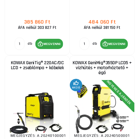
385 860 Ft
484 060 Ft
ÁFA nélkül 303 827 Ft
ÁFA nélkül 381 150 Ft
db
db
MEGVENNI
MEGVENNI
KOWAX GeniTig® 220AC/DC
KOWAX GeniMig®355DP LCD5 +
LCD + zseblámpa + kábelek
vízhűtés + motorháztető +
égő
INGYENES AJÁNDÉK
AKCIÓ
MEGJEGYZÉS: A 20240100001
MEGJEGYZÉS: A 20240500001