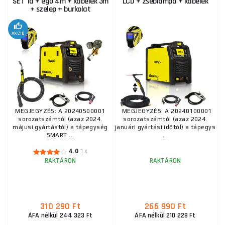
SET 1a + égő 4m + kábelek 3m
LCD + zseblámpa + kábelek
484 060 Ft
+ szelep + burkolat
RAKTÁRON
ks
MEGVENNI
AKCIÓ
KOWAX GeniMig®240DP LCD + Zseblámpa + Sisak +
Szelep + Váz + Teljes CO2 palack + Spray + 5 kg-os
drót + Kábelek
424 890 Ft
RAKTÁRON
ks
MEGVENNI
KOWAX GeniMig®240DP LCD + égő 4m + kábelek
MEGJEGYZÉS: A 20240500001
MEGJEGYZÉS: A 20240100001
3m
sorozatszámtól (azaz 2024.
sorozatszámtól (azaz 2024.
májusi gyártástól) a tápegység
januári gyártási időtől) a tápegys
303 620 Ft
SMART ...
...
RAKTÁRON
ks
MEGVENNI
4.0
1x
RAKTÁRON
RAKTÁRON
KOWAX GeniMig®240DP LCD KÉSZLET 1Qb + Égő +
Szelep + Elektródatartó + Föld. Kábel
359 300 Ft
RAKTÁRON
310 290 Ft
266 990 Ft
ks
MEGVENNI
ÁFA nélkül 244 323 Ft
ÁFA nélkül 210 228 Ft