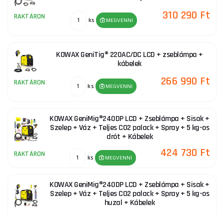
310 290 Ft
RAKTÁRON
ks
MEGVENNI
KOWAX GeniTig® 220AC/DC LCD + zseblámpa +
kábelek
266 990 Ft
RAKTÁRON
ks
MEGVENNI
KOWAX GeniMig®240DP LCD + Zseblámpa + Sisak +
Szelep + Váz + Teljes CO2 palack + Spray + 5 kg-os
drót + Kábelek
424 730 Ft
RAKTÁRON
ks
MEGVENNI
KOWAX GeniMig®240DP LCD + Zseblámpa + Sisak +
Szelep + Váz + Teljes CO2 palack + Spray + 5 kg-os
huzal + Kábelek
385 860 Ft
RAKTÁRON
ks
MEGVENNI