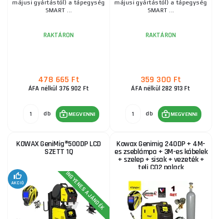
májusi gyártástól) a tápegység
májusi gyártástól) a tápegység
SMART ...
SMART ...
RAKTÁRON
RAKTÁRON
478 665 Ft
359 300 Ft
ÁFA nélkül 376 902 Ft
ÁFA nélkül 282 913 Ft
db
db
MEGVENNI
MEGVENNI
KOWAX GeniMig®500DP LCD
Kowax Genimig 240DP + 4M-
SZETT 1Q
es zseblámpa + 3M-es kábelek
+ szelep + sisak + vezeték +
teli CO2 palack
INGYENES AJÁNDÉK
AKCIÓ