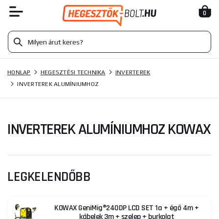
0
HONLAP
HEGESZTÉSI TECHNIKA
INVERTEREK
INVERTEREK ALUMÍNIUMHOZ
INVERTEREK ALUMÍNIUMHOZ KOWAX
LEGKELENDŐBB
KOWAX GeniMig®240DP LCD SET 1a + égő 4m +
kábelek 3m + szelep + burkolat