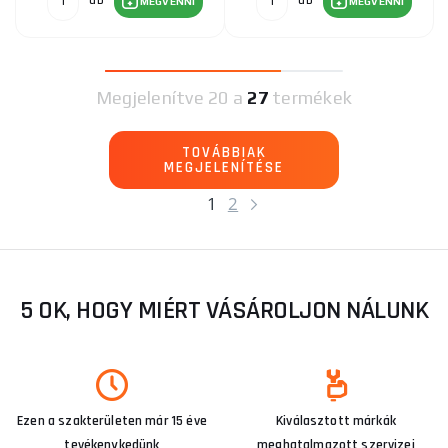
db
db
MEGVENNI
MEGVENNI
Megjelenítve
20 a
27
termékek
TOVÁBBIAK
MEGJELENÍTÉSE
1
2
5 OK, HOGY MIÉRT VÁSÁROLJON NÁLUNK
Ezen a szakterületen már 15 éve
Kiválasztott márkák
tevékenykedünk
meghatalmazott szervizei