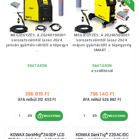
KOWAX GeniMig®240DP LCD + Zseblámpa + Sisak +
Szelep + Váz + Teljes CO2 palack + Spray + 5 kg-os
huzal + Kábelek
385 860 Ft
RAKTÁRON
ks
MEGVENNI
MEGJEGYZÉS: A 20240100001
MEGJEGYZÉS: A 20240500001
sorozatszámtól (azaz 2024.
sorozatszámtól (azaz 2024.
KOWAX GeniTig® 220AC/DC LCD + zseblámpa +
januári gyártási időtől) a tápegys
májusi gyártástól) a tápegység
kábelek
...
SMART ...
263 340 Ft
RAKTÁRON
ks
MEGVENNI
RAKTÁRON
RAKTÁRON
a szállítónál
KOWAX GeniTig® 220AC/DC LCD + zseblámpa +
kábelek + motorháztető
396 815 Ft
796 140 Ft
282 945 Ft
ÁFA nélkül 312 453 Ft
ÁFA nélkül 626 882 Ft
RAKTÁRON
ks
MEGVENNI
db
db
MEGVENNI
MEGVENNI
KOWAX GeniMig®240DP LCD KÉSZLET + Pisztoly +
Sisak + Szelep + Váz + Teljes argonpalack +
Sprayszóró + 5 kg-os drót + Kábelek
KOWAX GeniMig®240DP LCD
KOWAX GeniTig® 220AC/DC