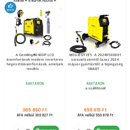
Spray + 5 kg-os huzal +
Kábelek
AKCIÓ
A GeniMig®240DP LCD
MEGJEGYZÉS: A 20240500001
áramforrások modern inverteres
sorozatszámtól (azaz 2024.
hegesztőáramforrások, amelyek
májusi gyártástól) a tápegység
rendkív ...
SMART ...
RAKTÁRON
RAKTÁRON
a szállítónál
385 860 Ft
699 615 Ft
ÁFA nélkül 303 827 Ft
ÁFA nélkül 550 878 Ft