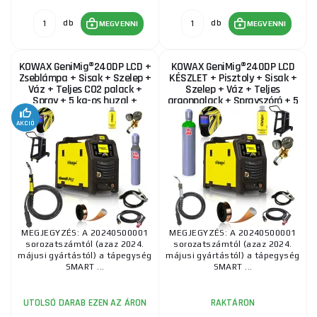
KOWAX GeniMig®240DP LCD + Pisztoly + Sisak +
db
db
MEGVENNI
MEGVENNI
Szelep + Váz + Teljes argonpalack + Sprayszóró +
5 kg-os huzal + Kábelek
430 135 Ft
KOWAX GeniMig®240DP LCD +
KOWAX GeniMig®240DP LCD
RAKTÁRON
a szállítónál
ks
Zseblámpa + Sisak + Szelep +
KÉSZLET + Pisztoly + Sisak +
MEGVENNI
Váz + Teljes CO2 palack +
Szelep + Váz + Teljes
Spray + 5 kg-os huzal +
argonpalack + Sprayszóró + 5
Kábelek
kg-os drót +...
KOWAX GeniMig®500DP LCD SZETT 1Q
AKCIÓ
1 768 460 Ft
RAKTÁRON
ks
MEGVENNI
MEGJEGYZÉS: A 20240500001
MEGJEGYZÉS: A 20240500001
sorozatszámtól (azaz 2024.
sorozatszámtól (azaz 2024.
májusi gyártástól) a tápegység
májusi gyártástól) a tápegység
SMART ...
SMART ...
UTOLSÓ DARAB EZEN AZ ÁRON
RAKTÁRON