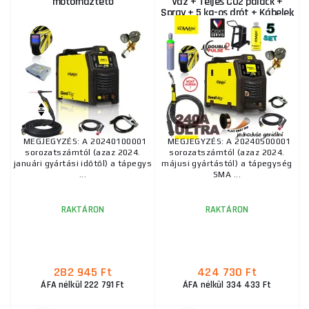
motorháztető
Váz + Teljes CO2 palack +
Spray + 5 kg-os drót + Kábelek
MEGJEGYZÉS: A 20240100001
MEGJEGYZÉS: A 20240500001
sorozatszámtól (azaz 2024.
sorozatszámtól (azaz 2024.
januári gyártási időtől) a tápegys
májusi gyártástól) a tápegység
...
SMA ...
RAKTÁRON
RAKTÁRON
282 945 Ft
424 730 Ft
ÁFA nélkül 222 791 Ft
ÁFA nélkül 334 433 Ft