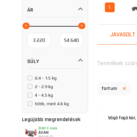
1.
ÁR
JAVASOLT
SÚLY
Termékek szűr
0.4 - 1.5 kg
2 - 2.9 kg
fortum
4 - 4.5 kg
több, mint 4.6 kg
Vágó fogó kar
Legújabb megrendelések
Előtt 3 órák
ÁDÁM
MOHÁCS