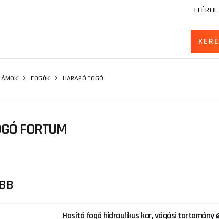
ELÉRHE
SZÁMOK
FOGÓK
HARAPÓ FOGÓ
OGÓ FORTUM
ŐBB
Hasító fogó hidraulikus kar, vágási tartomány