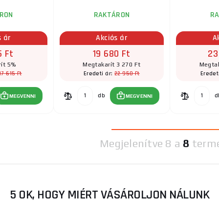
RON
RAKTÁRON
R
s ár
Akciós ár
A
5 Ft
19 680 Ft
23
ít 5%
Megtakarít 3 270 Ft
Megtak
17 615 Ft
22 950 Ft
Eredeti ár:
Eredet
db
d
MEGVENNI
MEGVENNI
Megjelenítve
8 a
8
term
5 OK, HOGY MIÉRT VÁSÁROLJON NÁLUNK