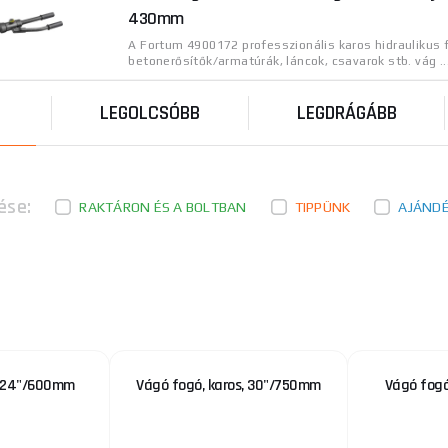
430mm
A Fortum 4900172 professzionális karos hidraulikus 
betonerősítők/armatúrák, láncok, csavarok stb. vág ..
LEGOLCSÓBB
LEGDRÁGÁBB
ése:
RAKTÁRON ÉS A BOLTBAN
TIPPÜNK
AJÁND
, 24"/600mm
Vágó fogó, karos, 30"/750mm
Vágó fog