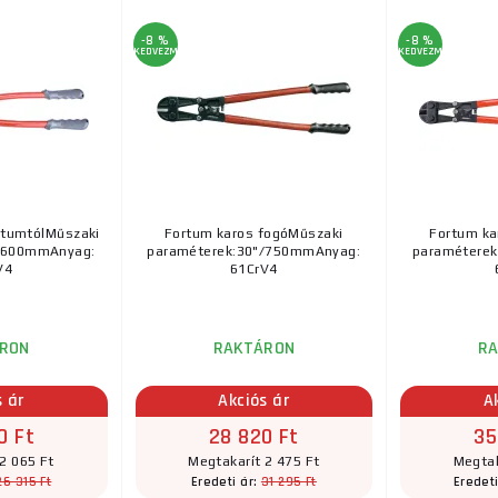
-8 %
-8 %
KEDVEZMÉNY
KEDVEZMÉNY
rtumtólMűszaki
Fortum karos fogóMűszaki
Fortum ka
"/600mmAnyag:
paraméterek:30"/750mmAnyag:
paramétere
V4
61CrV4
RON
RAKTÁRON
R
s ár
Akciós ár
A
0 Ft
28 820 Ft
35
2 065 Ft
Megtakarít 2 475 Ft
Megtak
26 315 Ft
31 295 Ft
Eredeti ár:
Eredeti