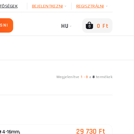
TŐSÉGEK
BEJELENTKEZNI
REGISZTRÁLNI
HU
0 Ft
0
Megjelenítve
1
-
8
a
8
termékek
29 730 Ft
 ⌀ 4-16mm,