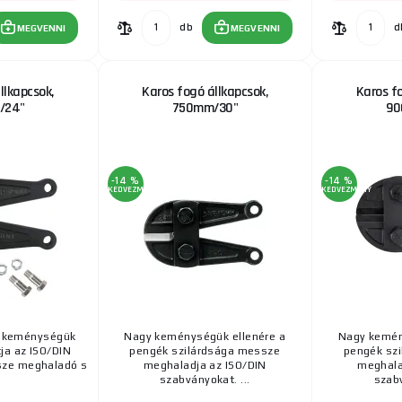
db
d
MEGVENNI
MEGVENNI
llkapcsok,
Karos fogó állkapcsok,
Karos fo
/24"
750mm/30"
90
-14 %
-14 %
KEDVEZMÉNY
KEDVEZMÉNY
y keménységük
Nagy keménységük ellenére a
Nagy kemén
ja az ISO/DIN
pengék szilárdsága messze
pengék sz
sze meghaladó s
meghaladja az ISO/DIN
meghala
szabványokat. ...
szabv