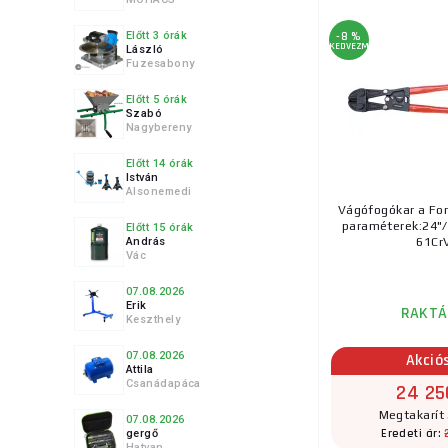
Előtt 3 órák
-8 %
KEDVEZMÉNY
László
Fuzesabony
Előtt 5 órák
Szabó
Nagybereny
Előtt 14 órák
István
Alsonemedi
Vágófogókar a Fo
paraméterek:24
Előtt 15 órák
András
61Cr
Vác
07.08.2026
Erik
RAKTÁ
Keszthely
07.08.2026
Akció
Attila
Csanádapáca
24 25
Megtakarít 
07.08.2026
Eredeti ár:
gergő
Hatvan