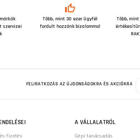
 márkák
Több, mint 30 ezer ügyfél
Több, mint
 szervizei
fordult hozzánk bizalommal
értékesítü
k
RAK
FELIRATKOZÁS AZ ÚJDONSÁGOKRA ÉS AKCIÓKRA
ENDELÉSEI
A VÁLLALATRÓL
 és fizetés
Gépi tanácsadás