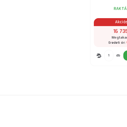
RAKTÁ
Akció
16 73
Megtakar
Eredeti ár:
db