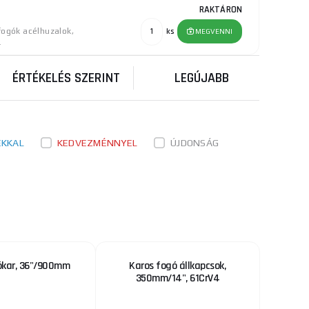
RAKTÁRON
fogók acélhuzalok,
ks
MEGVENNI
.
ÉRTÉKELÉS SZERINT
LEGÚJABB
ÉKKAL
KEDVEZMÉNNYEL
ÚJDONSÁG
ókar, 36"/900mm
Karos fogó állkapcsok,
350mm/14", 61CrV4