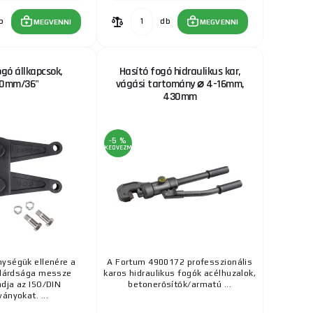
b
db
MEGVENNI
MEGVENNI
gó állkapcsok,
Hasító fogó hidraulikus kar,
0mm/36"
vágási tartomány ⌀ 4-16mm,
430mm
-5 %
KEDVEZMÉNY
ységük ellenére a
A Fortum 4900172 professzionális
ilárdsága messze
karos hidraulikus fogók acélhuzalok,
dja az ISO/DIN
betonerősítők/armatú ...
ányokat. ...