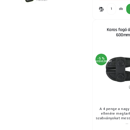
db
Karos fogó á
600mm
-5 %
KEDVEZMÉNY
A 4 penge a nag
ellenére megtart
szabványokat mes
...