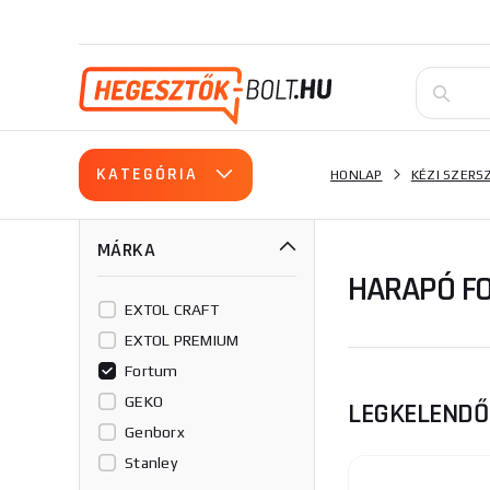
KATEGÓRIA
HONLAP
KÉZI SZER
MÁRKA
HARAPÓ F
EXTOL CRAFT
EXTOL PREMIUM
Fortum
GEKO
LEGKELEND
Genborx
Stanley