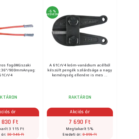
-5 %
KEDVEZMÉNY
ros fogóMűszaki
A 61CrV4 króm-vanádium acélból
k:36"/900mmAnyag:
készült pengék szilárdsága a nagy
61CrV4
keménység ellenére is mes ...
AKTÁRON
RAKTÁRON
kciós ár
Akciós ár
 830 Ft
7 690 Ft
arít 3 115 Ft
Megtakarít 5%
38 945 Ft
8 095 Ft
 ár:
Eredeti ár: