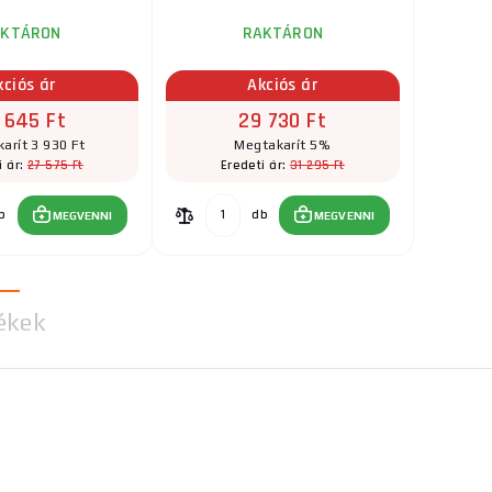
AKTÁRON
RAKTÁRON
kciós ár
Akciós ár
 645 Ft
29 730 Ft
arít 3 930 Ft
Megtakarít 5%
27 575 Ft
31 295 Ft
i ár:
Eredeti ár:
b
db
MEGVENNI
MEGVENNI
ékek