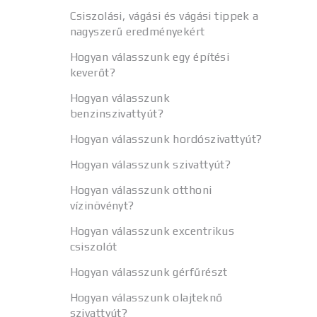
Csiszolási, vágási és vágási tippek a
nagyszerű eredményekért
Hogyan válasszunk egy építési
keverőt?
Hogyan válasszunk
benzinszivattyút?
Hogyan válasszunk hordószivattyút?
Hogyan válasszunk szivattyút?
Hogyan válasszunk otthoni
vízinövényt?
Hogyan válasszunk excentrikus
csiszolót
Hogyan válasszunk gérfűrészt
Hogyan válasszunk olajteknő
szivattyút?