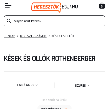
0
HONLAP
KÉZI SZERSZÁMOK
KÉSEK ÉS OLLÓK
KÉSEK ÉS OLLÓK ROTHENBERGER
TANÁCSOL
SZŰRÉS
Használt szűrők: