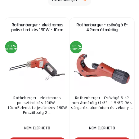
rothenberger
Rothenberger - elektromos
Rothenberger - csővágó 6-
polisztirol kés 190W - 10cm
42mm átmérőig
-23 %
-35 %
KEDVEZMÉNY
KEDVEZMÉNY
Rotheberger - elektromos
Rothenberger - Csővágó 6-42
polisztirol kés 190W -
mm átmérőig (1/8" - 1 5/8") Réz,
10cmFelvett teljesítmény 190W
sárgaréz, alumínium és vékony ...
Feszültség 2 ...
NEM ELÉRHETŐ
NEM ELÉRHETŐ