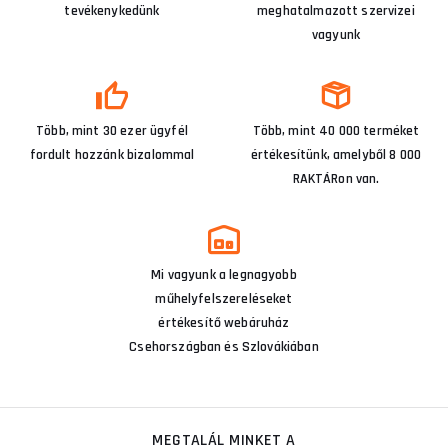
tevékenykedünk
meghatalmazott szervizei
vagyunk
Több, mint 30 ezer ügyfél
Több, mint 40 000 terméket
fordult hozzánk bizalommal
értékesítünk, amelyből 8 000
RAKTÁRon van.
Mi vagyunk a legnagyobb
műhelyfelszereléseket
értékesítő webáruház
Csehországban és Szlovákiában
MEGTALÁL MINKET A