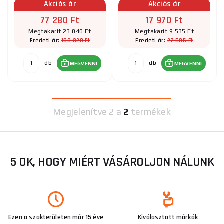
Akciós ár
Akciós ár
77 280 Ft
17 970 Ft
Megtakarít 23 040 Ft
Megtakarít 9 535 Ft
100 320 Ft
27 505 Ft
Eredeti ár:
Eredeti ár:
db
db
MEGVENNI
MEGVENNI
Megjelenítve
2 a
2
termékek
5 OK, HOGY MIÉRT VÁSÁROLJON NÁLUNK
Ezen a szakterületen már 15 éve
Kiválasztott márkák