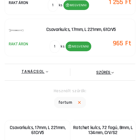
1 255 Ft
RAKTÁRON
ks
MEGVENNI
Csavarkulcs, 17mm, L 221mm, 61CrV5
965 Ft
RAKTÁRON
ks
MEGVENNI
TANÁCSOL
SZŰRÉS
Használt szűrők:
fortum
Csavarkulcs, 17mm, L 221mm,
Ratchet kulcs, 72 fogú, 8mm, L
61CrV5
134mm, CrV/S2