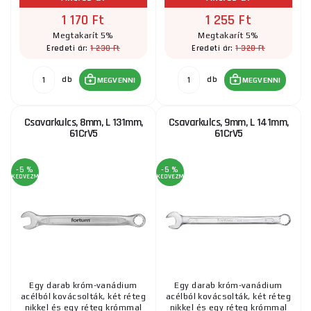
1 170 Ft
1 255 Ft
Megtakarít 5%
Megtakarít 5%
1 230 Ft
1 320 Ft
Eredeti ár:
Eredeti ár:
db
db
MEGVENNI
MEGVENNI
Csavarkulcs, 8mm, L 131mm,
Csavarkulcs, 9mm, L 141mm,
61CrV5
61CrV5
-5 %
-5 %
KEDVEZMÉNY
KEDVEZMÉNY
Egy darab króm-vanádium
Egy darab króm-vanádium
acélból kovácsolták, két réteg
acélból kovácsolták, két réteg
nikkel és egy réteg krómmal
nikkel és egy réteg krómmal