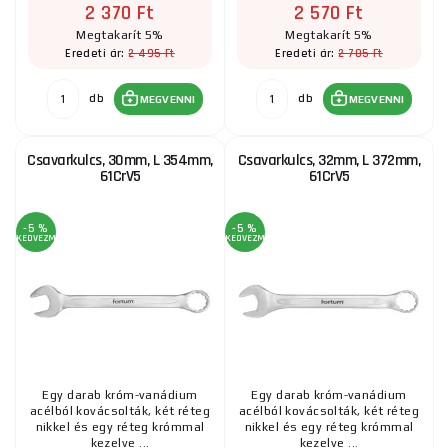
2 370 Ft
2 570 Ft
Megtakarít 5%
Megtakarít 5%
2 495 Ft
2 705 Ft
Eredeti ár:
Eredeti ár:
db
db
MEGVENNI
MEGVENNI
Csavarkulcs, 30mm, L 354mm,
Csavarkulcs, 32mm, L 372mm,
61CrV5
61CrV5
-5 %
-5 %
KEDVEZMÉNY
KEDVEZMÉNY
Egy darab króm-vanádium
Egy darab króm-vanádium
acélból kovácsolták, két réteg
acélból kovácsolták, két réteg
nikkel és egy réteg krómmal
nikkel és egy réteg krómmal
kezelve ...
kezelve ...