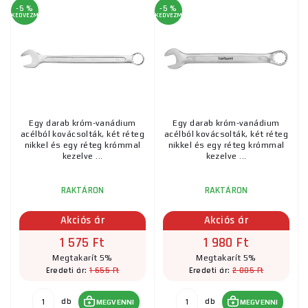
-5 %
-5 %
KEDVEZMÉNY
KEDVEZMÉNY
Egy darab króm-vanádium
Egy darab króm-vanádium
acélból kovácsolták, két réteg
acélból kovácsolták, két réteg
nikkel és egy réteg krómmal
nikkel és egy réteg krómmal
kezelve ...
kezelve ...
RAKTÁRON
RAKTÁRON
Akciós ár
Akciós ár
1 575 Ft
1 980 Ft
Megtakarít 5%
Megtakarít 5%
1 655 Ft
2 085 Ft
Eredeti ár:
Eredeti ár:
db
db
MEGVENNI
MEGVENNI