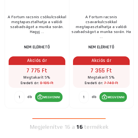
A Fortum racsnis csőkulcsokkal
A Fortum racsnis
megtapasztalhatja a valódi
csavarkulcsokkal
szabadságot a munka során.
megtapasztalhatja a valódi
Hagyj ...
szabadságot a munka során. Ha
...
NEM ELÉRHETŐ
NEM ELÉRHETŐ
Akciós ár
Akciós ár
7 775 Ft
7 355 Ft
Megtakarít 5%
Megtakarít 5%
8 185 Ft
7 740 Ft
Eredeti ár:
Eredeti ár:
db
db
MEGVENNI
MEGVENNI
Megjelenítve
16 a
16
termékek