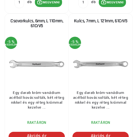
db
db
MEGVENNI
MEGVENNI
Csavarkulcs, 6mm, L 110mm,
Kulcs, 7mm, L 121mm, 61CrV5
61CrV5
-5 %
-5 %
KEDVEZMÉNY
KEDVEZMÉNY
Egy darab króm-vanádium
Egy darab króm-vanádium
acélból kovácsolták, két réteg
acélból kovácsolták, két réteg
nikkel és egy réteg krómmal
nikkel és egy réteg krómmal
kezelve ...
kezelve ...
RAKTÁRON
RAKTÁRON
Akciós ár
Akciós ár