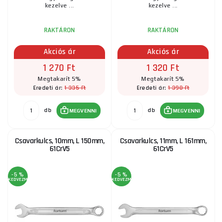
kezelve ...
kezelve ...
RAKTÁRON
RAKTÁRON
Akciós ár
Akciós ár
1 270 Ft
1 320 Ft
Megtakarít 5%
Megtakarít 5%
1 335 Ft
1 390 Ft
Eredeti ár:
Eredeti ár:
db
db
MEGVENNI
MEGVENNI
Csavarkulcs, 10mm, L 150mm,
Csavarkulcs, 11mm, L 161mm,
61CrV5
61CrV5
-5 %
-5 %
KEDVEZMÉNY
KEDVEZMÉNY