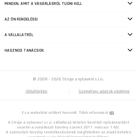
MINDEN, AMIT A VÁSÁRLÁSRÓL TUDNI KELL
AZ ÖN RENDELÉSEI
A VÁLLALATRÓL
HASZNOS TANÁCSOK
© 2008 - 2026 Stroje a vybavení s.r.o.
Oldaltérkép
Személyes adatok védelme
Ez a weboldal sütiket használ. Több információ
itt
.
A Stroje a vybavení s.r.o. vállalkozó köteles bevételi nyilvántartást
vezetni a vonatkozó törvény szerint 2017. március 1-től.
A számviteli törvény rendelkezéseinek megfelelően az eladó köteles