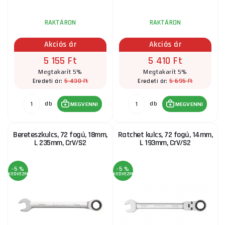
RAKTÁRON
RAKTÁRON
Akciós ár
Akciós ár
5 155 Ft
5 410 Ft
Megtakarít 5%
Megtakarít 5%
5 430 Ft
5 695 Ft
Eredeti ár:
Eredeti ár:
db
db
MEGVENNI
MEGVENNI
Bereteszkulcs, 72 fogú, 18mm,
Ratchet kulcs, 72 fogú, 14mm,
L 235mm, CrV/S2
L 193mm, CrV/S2
-5 %
-5 %
KEDVEZMÉNY
KEDVEZMÉNY