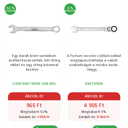
-52 %
-5 %
KEDVEZMÉNY
KEDVEZMÉNY
Egy darab króm-vanádium
A Fortum racsnis csőkulcsokkal
acélból kovácsolták, két réteg
megtapasztalhatja a valódi
nikkel és egy réteg krómmal
szabadságot a munka során.
kezelve ...
Hagyj ...
CSAK RAKTÁRON 4DB ÁRU
RAKTÁRON
Akciós ár
Akciós ár
965 Ft
4 905 Ft
Megtakarít 52%
Megtakarít 5%
1 995 Ft
5 160 Ft
Eredeti ár:
Eredeti ár: