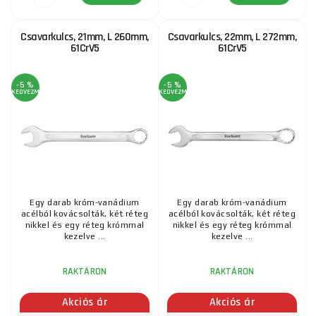
Csavarkulcs, 21mm, L 260mm,
Csavarkulcs, 22mm, L 272mm,
61CrV5
61CrV5
-5 %
-5 %
KEDVEZMÉNY
KEDVEZMÉNY
Egy darab króm-vanádium
Egy darab króm-vanádium
acélból kovácsolták, két réteg
acélból kovácsolták, két réteg
nikkel és egy réteg krómmal
nikkel és egy réteg krómmal
kezelve ...
kezelve ...
RAKTÁRON
RAKTÁRON
Akciós ár
Akciós ár