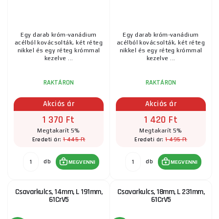
Egy darab króm-vanádium
Egy darab króm-vanádium
acélból kovácsolták, két réteg
acélból kovácsolták, két réteg
nikkel és egy réteg krómmal
nikkel és egy réteg krómmal
kezelve ...
kezelve ...
RAKTÁRON
RAKTÁRON
Akciós ár
Akciós ár
1 370 Ft
1 420 Ft
Megtakarít 5%
Megtakarít 5%
1 445 Ft
1 495 Ft
Eredeti ár:
Eredeti ár:
db
db
MEGVENNI
MEGVENNI
Csavarkulcs, 14mm, L 191mm,
Csavarkulcs, 18mm, L 231mm,
61CrV5
61CrV5