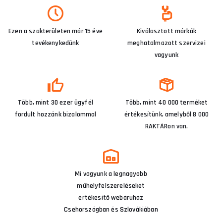
Ezen a szakterületen már 15 éve
Kiválasztott márkák
tevékenykedünk
meghatalmazott szervizei
vagyunk
Több, mint 30 ezer ügyfél
Több, mint 40 000 terméket
fordult hozzánk bizalommal
értékesítünk, amelyből 8 000
RAKTÁRon van.
Mi vagyunk a legnagyobb
műhelyfelszereléseket
értékesítő webáruház
Csehországban és Szlovákiában