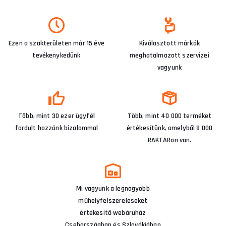
Ezen a szakterületen már 15 éve
Kiválasztott márkák
tevékenykedünk
meghatalmazott szervizei
vagyunk
Több, mint 30 ezer ügyfél
Több, mint 40 000 terméket
fordult hozzánk bizalommal
értékesítünk, amelyből 8 000
RAKTÁRon van.
Mi vagyunk a legnagyobb
műhelyfelszereléseket
értékesítő webáruház
Csehországban és Szlovákiában