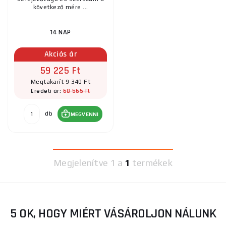
következő mére ...
14 NAP
Akciós ár
59 225 Ft
Megtakarít 9 340 Ft
68 565 Ft
Eredeti ár:
db
MEGVENNI
Megjelenítve
1 a
1
termékek
5 OK, HOGY MIÉRT VÁSÁROLJON NÁLUNK