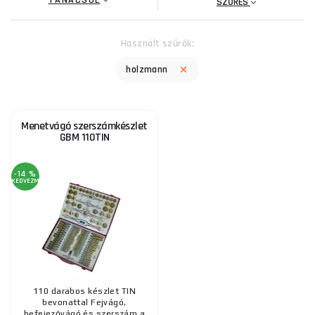
TANÁCSOL
SZŰRÉS
Használt szűrők:
holzmann
Menetvágó szerszámkészlet
GBM 110TIN
-14 %
KEDVEZMÉNY
110 darabos készlet TIN
bevonattal Fejvágó,
befejezővágó és szerszám a