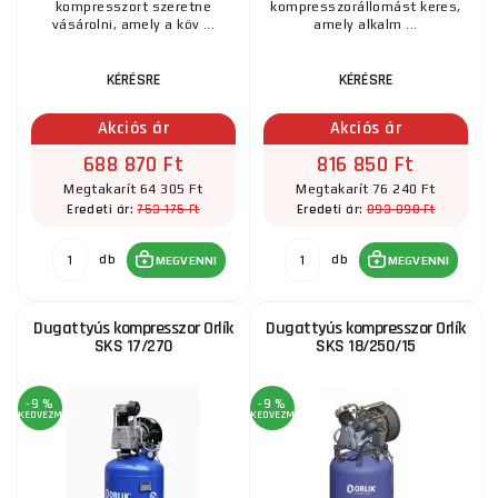
kompresszort szeretne
kompresszorállomást keres,
vásárolni, amely a köv ...
amely alkalm ...
KÉRÉSRE
KÉRÉSRE
Akciós ár
Akciós ár
688 870 Ft
816 850 Ft
Megtakarít 64 305 Ft
Megtakarít 76 240 Ft
753 175 Ft
893 090 Ft
Eredeti ár:
Eredeti ár:
db
db
MEGVENNI
MEGVENNI
Dugattyús kompresszor Orlík
Dugattyús kompresszor Orlík
SKS 17/270
SKS 18/250/15
-9 %
-9 %
KEDVEZMÉNY
KEDVEZMÉNY