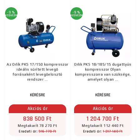
-9 %
-9 %
KEDVEZMÉNY
KEDVEZMÉNY
Az Orlík PKS 17/150 kompresszor
Orlik PKS 18/185/15 dugattyús
ideális sűrített levegő
kompresszor Olyan
forrásaként levegőelosztó
kompresszorra van szüksége,
rendszer ...
amelyet olyan ...
KÉRÉSRE
KÉRÉSRE
Akciós ár
Akciós ár
838 500 Ft
1 204 700 Ft
Megtakarít 78 270 Ft
Megtakarít 112 440 Ft
916 770 Ft
1 317 140 Ft
Eredeti ár:
Eredeti ár: