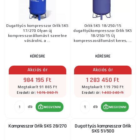
Dugattyús kompresszor Orlík SKS
Orlik SKS 18/250/15
17/270 Olyan új
dugattyúkompresszor Orlik SKS
kompresszorállomást szeretne
18/250/15 Új
vásárolni, a ...
kompresszorállomást keres, ...
KÉRÉSRE
KÉRÉSRE
Akciós ár
Akciós ár
984 195 Ft
1 283 450 Ft
Megtakarít 91 865 Ft
Megtakarít 119 790 Ft
1 076 060 Ft
1 403 240 Ft
Eredeti ár:
Eredeti ár:
db
db
MEGVENNI
MEGVENNI
Kompresszor Orlík SKS 28/270
Dugattyús kompresszor Orlík
SKS 51/500