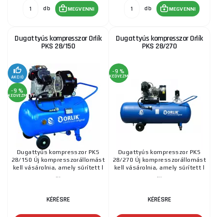
db
db
MEGVENNI
MEGVENNI
Dugattyús kompresszor Orlík
Dugattyús kompresszor Orlík
PKS 28/150
PKS 28/270
-9 %
KEDVEZMÉNY
AKCIÓ
-9 %
KEDVEZMÉNY
Dugattyús kompresszor PKS
Dugattyús kompresszor PKS
28/150 Új kompresszorállomást
28/270 Új kompresszorállomást
kell vásárolnia, amely sűrített l
kell vásárolnia, amely sűrített l
...
...
KÉRÉSRE
KÉRÉSRE