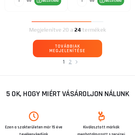
db
db
MEGVENNI
MEGVENNI
Megjelenítve
20 a
24
termékek
TOVÁBBIAK
MEGJELENÍTÉSE
1
2
5 OK, HOGY MIÉRT VÁSÁROLJON NÁLUNK
Ezen a szakterületen már 15 éve
Kiválasztott márkák
tevékenykedünk
meghatalmazott szervizei