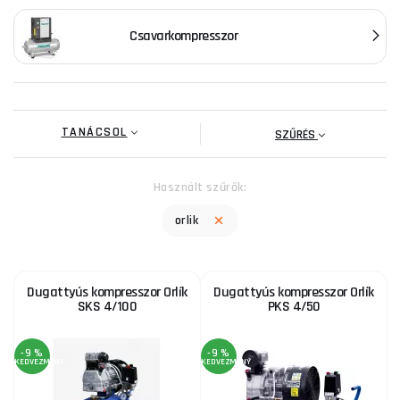
Csavarkompresszor
TANÁCSOL
SZŰRÉS
Használt szűrők:
orlik
Dugattyús kompresszor Orlík
Dugattyús kompresszor Orlík
SKS 4/100
PKS 4/50
-9 %
-9 %
KEDVEZMÉNY
KEDVEZMÉNY