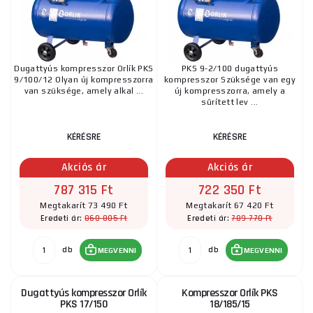
Dugattyús kompresszor Orlík PKS
PKS 9-2/100 dugattyús
9/100/12 Olyan új kompresszorra
kompresszor Szüksége van egy
van szüksége, amely alkal ...
új kompresszorra, amely a
sűrített lev ...
KÉRÉSRE
KÉRÉSRE
Akciós ár
Akciós ár
787 315 Ft
722 350 Ft
Megtakarít 73 490 Ft
Megtakarít 67 420 Ft
860 805 Ft
789 770 Ft
Eredeti ár:
Eredeti ár:
db
db
MEGVENNI
MEGVENNI
Dugattyús kompresszor Orlík
Kompresszor Orlík PKS
PKS 17/150
18/185/15