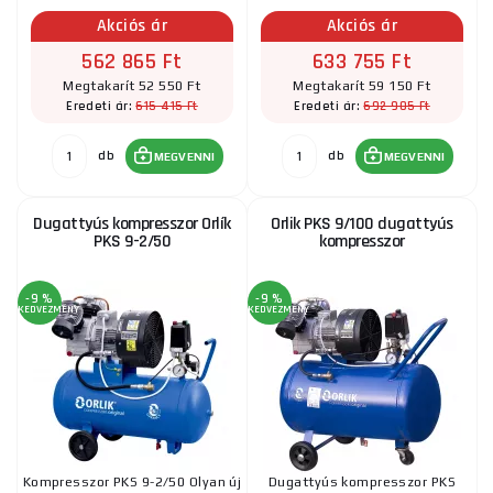
Akciós ár
Akciós ár
562 865 Ft
633 755 Ft
Megtakarít 52 550 Ft
Megtakarít 59 150 Ft
615 415 Ft
692 905 Ft
Eredeti ár:
Eredeti ár:
db
db
MEGVENNI
MEGVENNI
Dugattyús kompresszor Orlík
Orlik PKS 9/100 dugattyús
PKS 9-2/50
kompresszor
-9 %
-9 %
KEDVEZMÉNY
KEDVEZMÉNY
Kompresszor PKS 9-2/50 Olyan új
Dugattyús kompresszor PKS