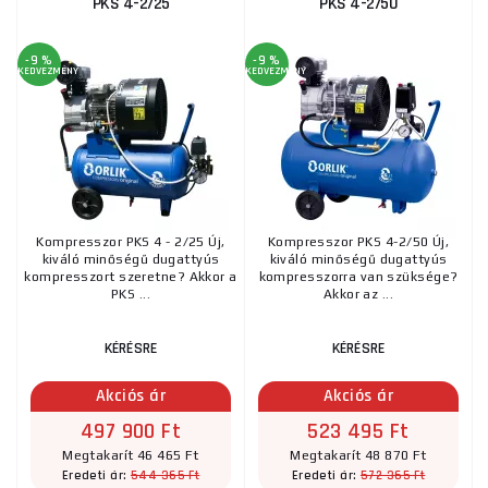
PKS 4-2/25
PKS 4-2/50
-9 %
-9 %
KEDVEZMÉNY
KEDVEZMÉNY
Kompresszor PKS 4 - 2/25 Új,
Kompresszor PKS 4-2/50 Új,
kiváló minőségű dugattyús
kiváló minőségű dugattyús
kompresszort szeretne? Akkor a
kompresszorra van szüksége?
PKS ...
Akkor az ...
KÉRÉSRE
KÉRÉSRE
Akciós ár
Akciós ár
497 900 Ft
523 495 Ft
Megtakarít 46 465 Ft
Megtakarít 48 870 Ft
544 365 Ft
572 365 Ft
Eredeti ár:
Eredeti ár: