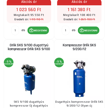
Akciós ár
Akciós ár
1 023 560 Ft
1 161 380 Ft
Megtakarít 95 550 Ft
Megtakarít 108 400 Ft
1 119 110 Ft
1 269 780 Ft
Eredeti ár:
Eredeti ár:
db
db
MEGVENNI
MEGVENNI
Orlik SKS 9/100 dugattyú
Kompresszor Orlík SKS
kompresszor Orlik SKS 9/100
9/200/12
-9 %
-9 %
KEDVEZMÉNY
KEDVEZMÉNY
SKS 9/100 dugattyús
Dugattyús kompresszor Orlík SKS
kompresszor Új dugattyús
9/200/12 Olyan új