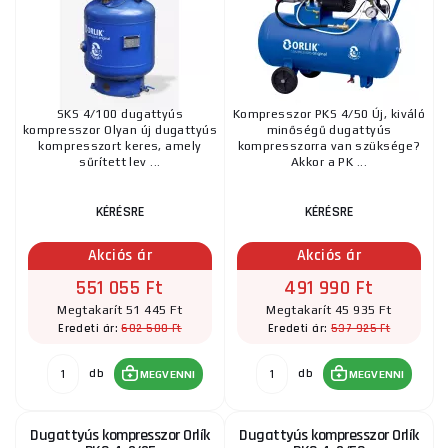
SKS 4/100 dugattyús
Kompresszor PKS 4/50 Új, kiváló
kompresszor Olyan új dugattyús
minőségű dugattyús
kompresszort keres, amely
kompresszorra van szüksége?
sűrített lev ...
Akkor a PK ...
KÉRÉSRE
KÉRÉSRE
Akciós ár
Akciós ár
551 055 Ft
491 990 Ft
Megtakarít 51 445 Ft
Megtakarít 45 935 Ft
602 500 Ft
537 925 Ft
Eredeti ár:
Eredeti ár:
db
db
MEGVENNI
MEGVENNI
Dugattyús kompresszor Orlík
Dugattyús kompresszor Orlík