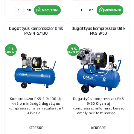
db
db
MEGVENNI
MEGVENNI
Dugattyús kompresszor Orlík
Dugattyús kompresszor Orlík
PKS 4-2/100
PKS 9/50
-9 %
-9 %
KEDVEZMÉNY
KEDVEZMÉNY
Kompresszor PKS 4-2/100 Új,
Dugattyús kompresszor PKS
kiváló minőségű dugattyús
9/50 Olyan új
kompresszorra van szüksége?
kompresszorállomást keres,
Akkor a ...
amely sűrített levegő ...
KÉRÉSRE
KÉRÉSRE