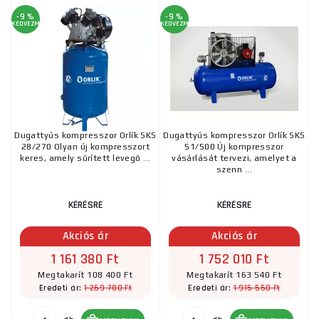
-9 %
-9 %
KEDVEZMÉNY
KEDVEZMÉNY
Dugattyús kompresszor Orlík SKS
Dugattyús kompresszor Orlík SKS
28/270 Olyan új kompresszort
51/500 Új kompresszor
keres, amely sűrített levegő ...
vásárlását tervezi, amelyet a
szenn ...
KÉRÉSRE
KÉRÉSRE
Akciós ár
Akciós ár
1 161 380 Ft
1 752 010 Ft
Megtakarít 108 400 Ft
Megtakarít 163 540 Ft
1 269 780 Ft
1 915 550 Ft
Eredeti ár:
Eredeti ár: