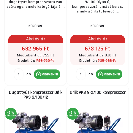
dugattyús kompresszorra van
9/100 Olyan új
szüksége, amely kategóriája é ...
kompresszorállomást keres,
amely sűrített levegő ...
KÉRÉSRE
KÉRÉSRE
Akciós ár
Akciós ár
682 965 Ft
673 125 Ft
Megtakarít 63 755 Ft
Megtakarít 62 830 Ft
746 720 Ft
735 955 Ft
Eredeti ár:
Eredeti ár:
db
db
MEGVENNI
MEGVENNI
Dugattyús kompresszor Orlík
Orlik PKS 9-2/100 kompresszor
PKS 9/100/12
-9 %
-9 %
KEDVEZMÉNY
KEDVEZMÉNY