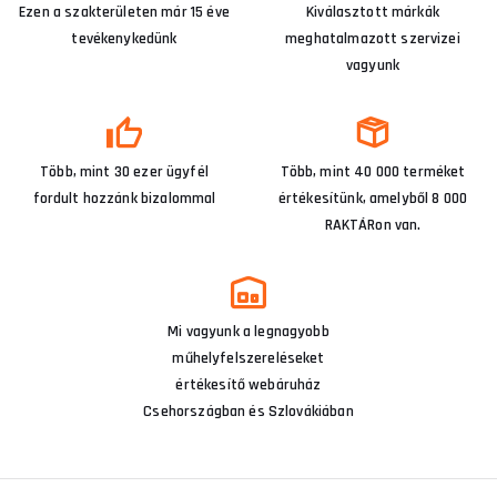
Ezen a szakterületen már 15 éve
Kiválasztott márkák
tevékenykedünk
meghatalmazott szervizei
vagyunk
Több, mint 30 ezer ügyfél
Több, mint 40 000 terméket
fordult hozzánk bizalommal
értékesítünk, amelyből 8 000
RAKTÁRon van.
Mi vagyunk a legnagyobb
műhelyfelszereléseket
értékesítő webáruház
Csehországban és Szlovákiában