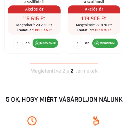
a szállítónál
a szállítónál
Akciós ár
Akciós ár
115 615 Ft
109 905 Ft
Megtakarít 24 230 Ft
Megtakarít 27 470 Ft
139 845 Ft
137 375 Ft
Eredeti ár:
Eredeti ár:
db
db
MEGVENNI
MEGVENNI
Megjelenítve
2 a
2
termékek
5 OK, HOGY MIÉRT VÁSÁROLJON NÁLUNK