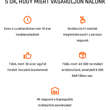
5 OK, HOGY MIÉRT VÁSÁROLJON NÁLUNK
Ezen a szakterületen már 15 éve
Kiválasztott márkák
tevékenykedünk
meghatalmazott szervizei
vagyunk
Több, mint 30 ezer ügyfél
Több, mint 40 000 terméket
fordult hozzánk bizalommal
értékesítünk, amelyből 8 000
RAKTÁRon van.
Mi vagyunk a legnagyobb
műhelyfelszereléseket