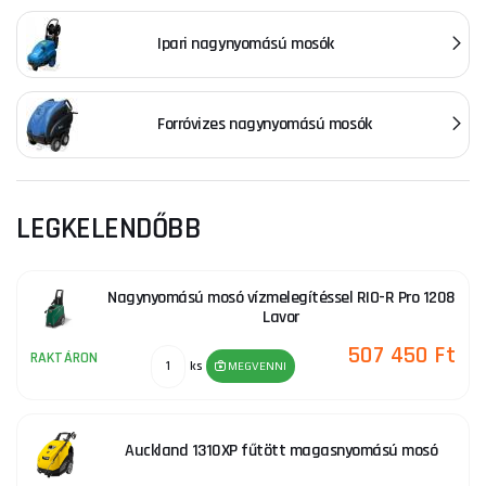
Ipari nagynyomású mosók
Forróvizes nagynyomású mosók
LEGKELENDŐBB
Nagynyomású mosó vízmelegítéssel RIO-R Pro 1208
Lavor
507 450 Ft
RAKTÁRON
ks
MEGVENNI
Auckland 1310XP fűtött magasnyomású mosó