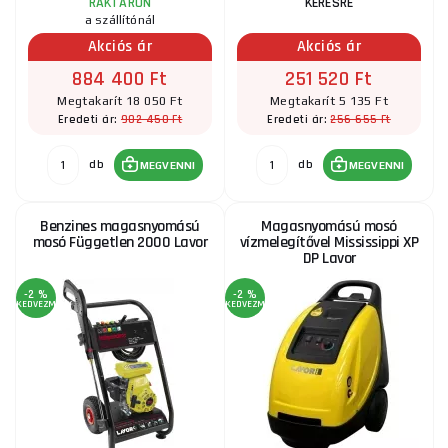
RAKTÁRON
KÉRÉSRE
a szállítónál
Akciós ár
Akciós ár
884 400 Ft
251 520 Ft
Megtakarít 18 050 Ft
Megtakarít 5 135 Ft
902 450 Ft
256 655 Ft
Eredeti ár:
Eredeti ár:
db
db
MEGVENNI
MEGVENNI
Benzines magasnyomású
Magasnyomású mosó
mosó Független 2000 Lavor
vízmelegítővel Mississippi XP
DP Lavor
-2 %
-2 %
KEDVEZMÉNY
KEDVEZMÉNY