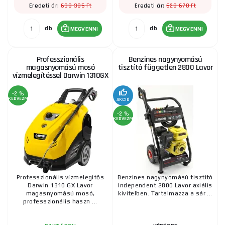
638 385 Ft
628 670 Ft
Eredeti ár:
Eredeti ár:
db
db
MEGVENNI
MEGVENNI
Professzionális
Benzines nagynyomású
magasnyomású mosó
tisztító független 2800 Lavor
vízmelegítéssel Darwin 1310GX
-2 %
KEDVEZMÉNY
AKCIÓ
-2 %
KEDVEZMÉNY
Professzionális vízmelegítős
Benzines nagynyomású tisztító
Darwin 1310 GX Lavor
Independent 2800 Lavor axiális
magasnyomású mosó,
kivitelben. Tartalmazza a sár ...
professzionális haszn ...