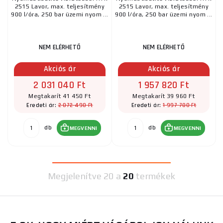
2515 Lavor, max. teljesítmény
2515 Lavor, max. teljesítmény
900 l/óra, 250 bar üzemi nyom ...
900 l/óra, 250 bar üzemi nyom ...
NEM ELÉRHETŐ
NEM ELÉRHETŐ
Akciós ár
Akciós ár
2 031 040 Ft
1 957 820 Ft
Megtakarít 41 450 Ft
Megtakarít 39 960 Ft
2 072 490 Ft
1 997 780 Ft
Eredeti ár:
Eredeti ár:
db
db
MEGVENNI
MEGVENNI
Megjelenítve
20 a
20
termékek