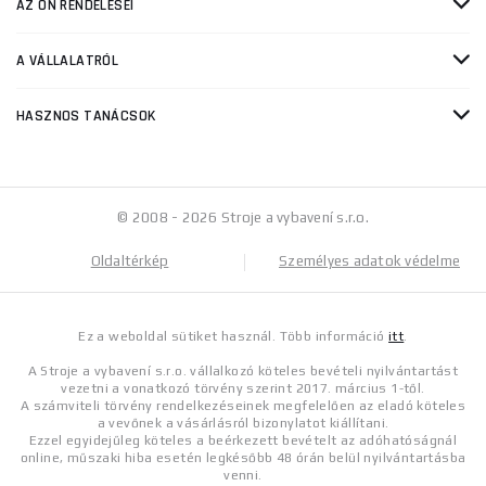
AZ ÖN RENDELÉSEI
A VÁLLALATRÓL
HASZNOS TANÁCSOK
© 2008 - 2026 Stroje a vybavení s.r.o.
Oldaltérkép
Személyes adatok védelme
Ez a weboldal sütiket használ. Több információ
itt
.
A Stroje a vybavení s.r.o. vállalkozó köteles bevételi nyilvántartást
vezetni a vonatkozó törvény szerint 2017. március 1-től.
A számviteli törvény rendelkezéseinek megfelelően az eladó köteles
a vevőnek a vásárlásról bizonylatot kiállítani.
Ezzel egyidejűleg köteles a beérkezett bevételt az adóhatóságnál
online, műszaki hiba esetén legkésőbb 48 órán belül nyilvántartásba
venni.