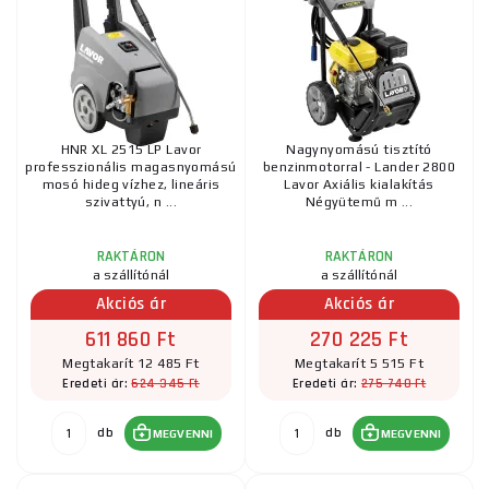
HNR XL 2515 LP Lavor
Nagynyomású tisztító
professzionális magasnyomású
benzinmotorral - Lander 2800
mosó hideg vízhez, lineáris
Lavor Axiális kialakítás
szivattyú, n ...
Négyütemű m ...
RAKTÁRON
RAKTÁRON
a szállítónál
a szállítónál
Akciós ár
Akciós ár
611 860 Ft
270 225 Ft
Megtakarít 12 485 Ft
Megtakarít 5 515 Ft
624 345 Ft
275 740 Ft
Eredeti ár:
Eredeti ár:
db
db
MEGVENNI
MEGVENNI