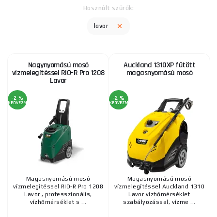
Használt szűrők:
lavor
Nagynyomású mosó
Auckland 1310XP fűtött
vízmelegítéssel RIO-R Pro 1208
magasnyomású mosó
Lavor
-2 %
-2 %
KEDVEZMÉNY
KEDVEZMÉNY
Magasnyomású mosó
Magasnyomású mosó
vízmelegítéssel RIO-R Pro 1208
vízmelegítéssel Auckland 1310
Lavor , professzionális,
Lavor vízhőmérséklet
vízhőmérséklet s ...
szabályozással, vízme ...