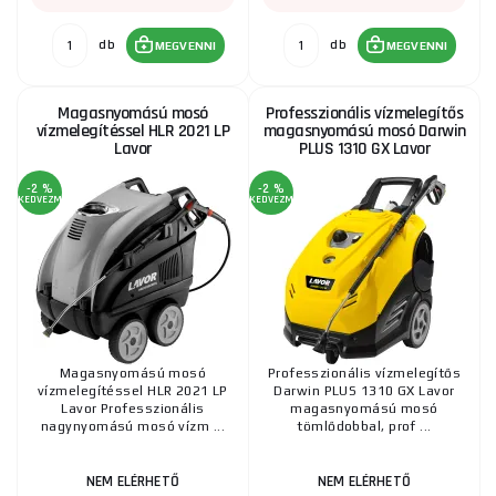
db
db
MEGVENNI
MEGVENNI
Magasnyomású mosó
Professzionális vízmelegítős
vízmelegítéssel HLR 2021 LP
magasnyomású mosó Darwin
Lavor
PLUS 1310 GX Lavor
-2 %
-2 %
KEDVEZMÉNY
KEDVEZMÉNY
Magasnyomású mosó
Professzionális vízmelegítős
vízmelegítéssel HLR 2021 LP
Darwin PLUS 1310 GX Lavor
Lavor Professzionális
magasnyomású mosó
nagynyomású mosó vízm ...
tömlődobbal, prof ...
NEM ELÉRHETŐ
NEM ELÉRHETŐ