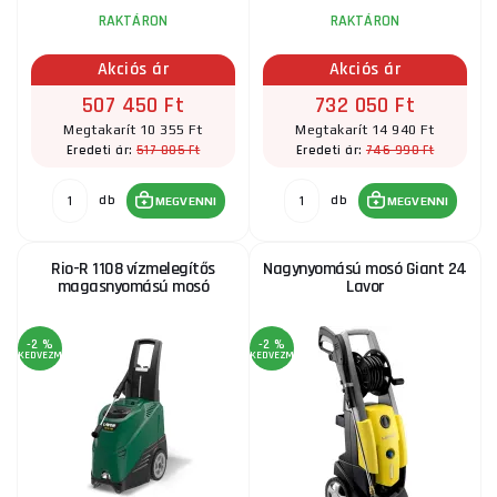
RAKTÁRON
RAKTÁRON
Akciós ár
Akciós ár
507 450 Ft
732 050 Ft
Megtakarít 10 355 Ft
Megtakarít 14 940 Ft
517 805 Ft
746 990 Ft
Eredeti ár:
Eredeti ár:
db
db
MEGVENNI
MEGVENNI
Rio-R 1108 vízmelegítős
Nagynyomású mosó Giant 24
magasnyomású mosó
Lavor
-2 %
-2 %
KEDVEZMÉNY
KEDVEZMÉNY