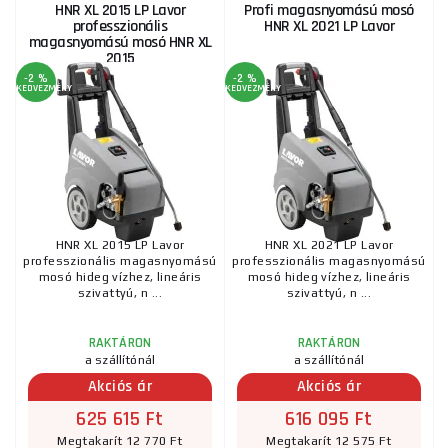
HNR XL 2015 LP Lavor
Profi magasnyomású mosó
professzionális
HNR XL 2021 LP Lavor
magasnyomású mosó HNR XL
2015
-2 %
-2 %
KEDVEZMÉNY
KEDVEZMÉNY
HNR XL 2015 LP Lavor
HNR XL 2021 LP Lavor
professzionális magasnyomású
professzionális magasnyomású
mosó hideg vízhez, lineáris
mosó hideg vízhez, lineáris
szivattyú, n ...
szivattyú, n ...
RAKTÁRON
RAKTÁRON
a szállítónál
a szállítónál
Akciós ár
Akciós ár
625 615 Ft
616 095 Ft
Megtakarít 12 770 Ft
Megtakarít 12 575 Ft