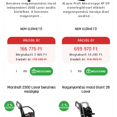
Benzines magasnyomású mosó
ALavor Profi Mississippi XP DP
Independent 2000 Lavor axiális
vízmelegítéssel ellátott
kivitelben. A benzines
magasnyomású mosója dízel
magasnyom ...
axiálszi ...
NEM ELÉRHETŐ
NEM ELÉRHETŐ
Akciós ár
Akciós ár
166 775 Ft
699 970 Ft
Megtakarít 3 405 Ft
Megtakarít 14 285 Ft
170 180 Ft
714 255 Ft
Eredeti ár:
Eredeti ár:
db
db
MEGVENNI
MEGVENNI
Marshall 2300 Lavor benzines
Nagynyomású mosó Giant 28
mosógép
Lavor
-2 %
-2 %
KEDVEZMÉNY
KEDVEZMÉNY