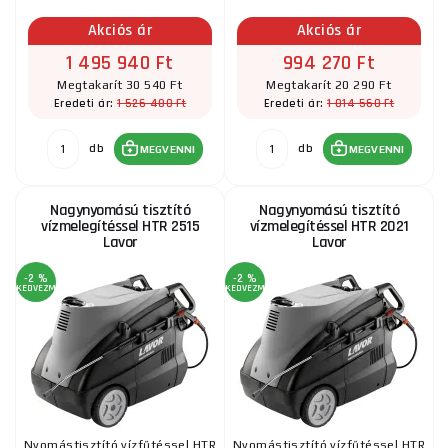
Akciós ár
Akciós ár
1 495 940 Ft
994 270 Ft
Megtakarít 30 540 Ft
Megtakarít 20 290 Ft
1 526 480 Ft
1 014 560 Ft
Eredeti ár:
Eredeti ár:
db
db
MEGVENNI
MEGVENNI
Nagynyomású tisztító
Nagynyomású tisztító
vízmelegítéssel HTR 2515
vízmelegítéssel HTR 2021
Lavor
Lavor
-2 %
-2 %
KEDVEZMÉNY
KEDVEZMÉNY
Nyomástisztító vízfűtéssel HTR
Nyomástisztító vízfűtéssel HTR