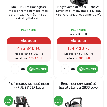
Rio-R 1108 vízmelegítős
Nagynyomású mosó Giant 24
magasnyomású mosó max.
Lavor, max. víznyomás 145 bar,
90°C, max. nyomás 145 bar,
480 l/óra, 2400 W, bemeneti víz
szivattyúteljesí ...
...
RAKTÁRON
RAKTÁRON
a szállítónál
Akciós ár
Akciós ár
485 340 Ft
104 430 Ft
Megtakarít 9 905 Ft
Megtakarít 2 130 Ft
495 245 Ft
106 560 Ft
Eredeti ár:
Eredeti ár:
db
db
MEGVENNI
MEGVENNI
Profi magasnyomású mosó
Benzines nagynyomású
HNR XL 2515 LP Lavor
tisztító Lander 2800 Lavor
-2 %
-2 %
KEDVEZMÉNY
KEDVEZMÉNY