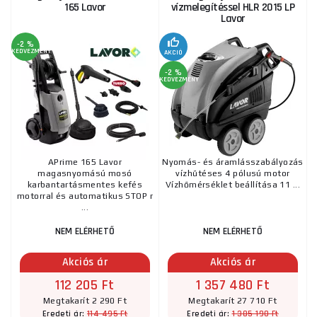
165 Lavor
vízmelegítéssel HLR 2015 LP
Lavor
-2 %
KEDVEZMÉNY
AKCIÓ
-2 %
KEDVEZMÉNY
APrime 165 Lavor
Nyomás- és áramlásszabályozás
magasnyomású mosó
vízhűtéses 4 pólusú motor
karbantartásmentes kefés
Vízhőmérséklet beállítása 11 ...
motorral és automatikus STOP r
...
NEM ELÉRHETŐ
NEM ELÉRHETŐ
Akciós ár
Akciós ár
112 205 Ft
1 357 480 Ft
Megtakarít 2 290 Ft
Megtakarít 27 710 Ft
114 495 Ft
1 385 190 Ft
Eredeti ár:
Eredeti ár: