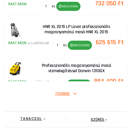
732 050 Ft
RAKTÁRON
ks
MEGVENNI
HNR XL 2015 LP Lavor professzionális
magasnyomású mosó HNR XL 2015
625 615 Ft
RAKTÁRON
a szállítónál
ks
MEGVENNI
Professzionális magasnyomású mosó
vízmelegítéssel Darwin 1310GX
884 400 Ft
RAKTÁRON
a szállítónál
ks
MEGVENNI
TOVÁBBI
Rio-R 1108 vízmelegítős magasnyomású mosó
TANÁCSOL
485 340 Ft
SZŰRÉS
RAKTÁRON
ks
MEGVENNI