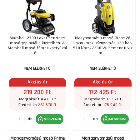
Marshall 2300 Lavor benzines
Nagynyomású mosó Giant 28
mosógép axiális kivitelben. A
Lavor, max. víznyomás 160 bar,
Marshall mosó fémszivattyúval
510 l/óra, 2800 W, bemeneti víz
é ...
m ...
NEM ELÉRHETŐ
NEM ELÉRHETŐ
Akciós ár
Akciós ár
219 200 Ft
172 425 Ft
Megtakarít 4 470 Ft
Megtakarít 3 515 Ft
223 670 Ft
175 940 Ft
Eredeti ár:
Eredeti ár:
db
db
MEGVENNI
MEGVENNI
Magasnyomású mosó Prime
Magasnyomású mosó