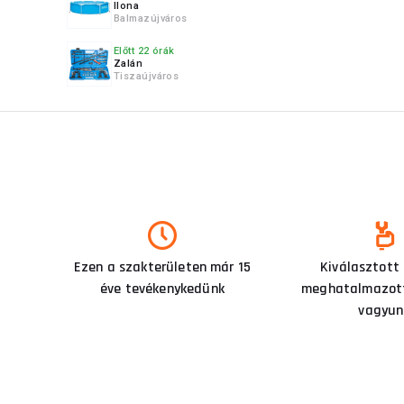
Ilona
Balmazújváros
Előtt 22 órák
Zalán
Tiszaújváros
Ezen a szakterületen már 15
Kiválasztott
éve tevékenykedünk
meghatalmazott
vagyun