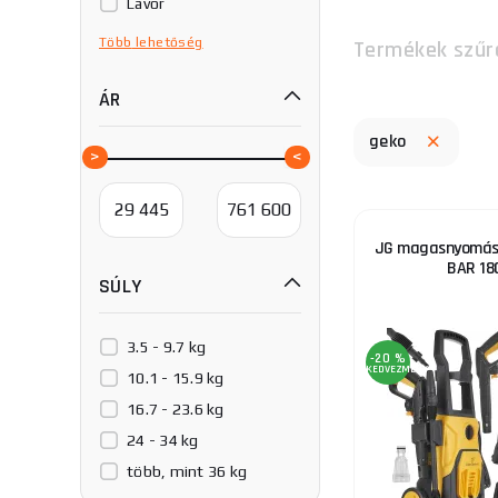
Lavor
Michelin
Több
lehetőség
Termékek szűr
Procraft
ÁR
Riwall
Riwall PRO
geko
Scheppach
Wilms
JG magasnyomás
BAR 1
SÚLY
3.5 - 9.7 kg
-20 %
KEDVEZMÉNY
10.1 - 15.9 kg
16.7 - 23.6 kg
24 - 34 kg
több, mint 36 kg