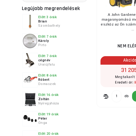
Legújabb megrendelések
A John Gardene
Előtt 3 órák
magasnyomású mo
Brian
eszköz az Ön számá
Szombathely
...
Előtt 7 órák
Károly
NEM ELÉ
Pirto
Előtt 7 órák
Akció
cégnév
Uraiújfalu
31 20
Előtt 8 órák
Megtakarít 
Róbert
Eredeti ár:
Domaszek
Előtt 16 órák
db
Zoltán
Nyíregyháza
Előtt 19 órák
Péter
Onga
Előtt 20 órák