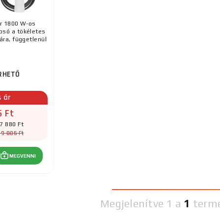
r 1800 W-os
só a tökéletes
ra, függetlenül
RHETŐ
s ár
5 Ft
7 880 Ft
39 085 Ft
MEGVENNI
Megjelenítve
1 a
1
term