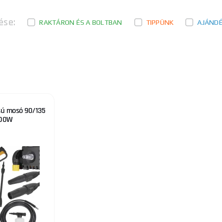
ése:
RAKTÁRON ÉS A BOLTBAN
TIPPÜNK
AJÁND
ú mosó 90/135
800W