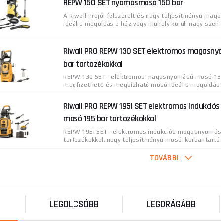
REPW 150 SET nyomásmosó 150 bar
A Riwall Projól felszerelt és nagy teljesítményű m
ideális megoldás a ház vagy műhely körüli nagy szen .
Riwall PRO REPW 130 SET elektromos magasn
bar tartozékokkal
REPW 130 SET - elektromos magasnyomású mosó 130
megfizethető és megbízható mosó ideális megoldás a
Riwall PRO REPW 195i SET elektromos indukci
mosó 195 bar tartozékokkal
REPW 195i SET - elektromos indukciós magasnyomá
tartozékokkal, nagy teljesítményű mosó, karbantartás
TOVÁBBI
Riwall PRO REPW 155 SET elektromos magasn
bar tartozékokkal
REPW 155 SET - elektromos magasnyomású mosó 15
tartozékokkal, jól felszerelt és nagy teljesítményű mo
LEGOLCSÓBB
LEGDRÁGÁBB
Riwall PRO REPW 180 RC SET elektromos mag