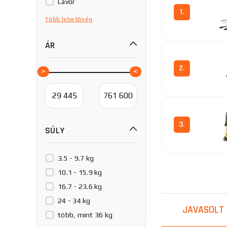
Lavor
1.
Michelin
Több
lehetőség
Procraft
ÁR
Riwall
Riwall PRO
2.
Scheppach
Wilms
3.
SÚLY
3.5 - 9.7 kg
10.1 - 15.9 kg
4.
16.7 - 23.6 kg
24 - 34 kg
JAVASOLT
több, mint 36 kg