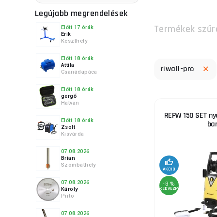
5.
Legújabb megrendelések
Termékek szűr
Előtt 17 órák
Erik
Keszthely
Előtt 18 órák
Attila
riwall-pro
Csanádapáca
Előtt 18 órák
gergő
Hatvan
REPW 150 SET n
Előtt 18 órák
bar
Zsolt
Kisvárda
07.08.2026
Brian
Szombathely
AKCIÓ
07.08.2026
-8 %
KEDVEZMÉNY
Károly
Pirto
07.08.2026