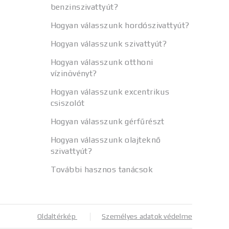
benzinszivattyút?
Hogyan válasszunk hordószivattyút?
Hogyan válasszunk szivattyút?
Hogyan válasszunk otthoni
vízinövényt?
Hogyan válasszunk excentrikus
csiszolót
Hogyan válasszunk gérfűrészt
Hogyan válasszunk olajteknő
szivattyút?
További hasznos tanácsok
Oldaltérkép
Személyes adatok védelme