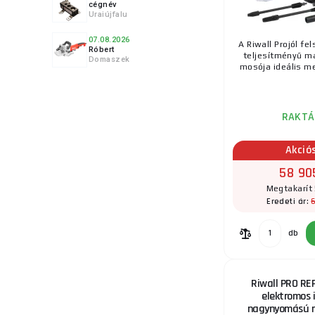
cégnév
Uraiújfalu
07.08.2026
A Riwall Projól fe
Róbert
teljesítményű 
Domaszek
mosója ideális me
RAKTÁ
Akció
58 90
Megtakarít 
Eredeti ár:
db
Riwall PRO RE
elektromos 
nagynyomású m