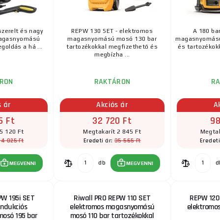
lszerelt és nagy
REPW 130 SET - elektromos
A 180 ba
magasnyomású
magasnyomású mosó 130 bar
magasnyomású 
goldás a há ...
tartozékokkal megfizethető és
és tartozékok
megbízha ...
RON
RAKTÁRON
R
s ár
Akciós ár
A
5 Ft
32 720 Ft
98
5 120 Ft
Megtakarít 2 845 Ft
Megtak
64 025 Ft
35 565 Ft
Eredeti ár:
Eredeti
db
d
MEGVENNI
MEGVENNI
PW 195i SET
Riwall PRO REPW 110 SET
REPW 120 
indukciós
elektromos magasnyomású
elektromo
osó 195 bar
mosó 110 bar tartozékokkal