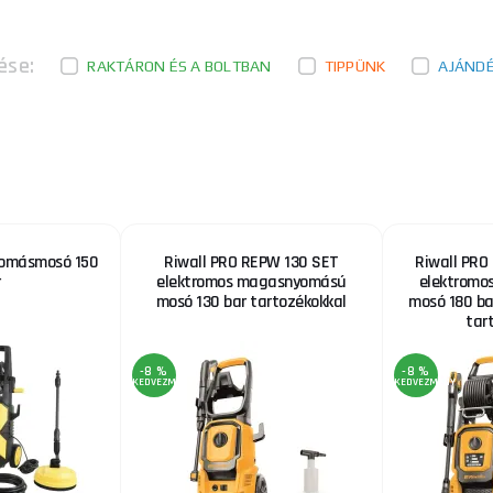
180 bar távirányítóval és tartozékokkal
A 180 bar-os elektromos magasnyomású mosó távirá
ése:
tartozékokkal egy csúcstechnológiás mosó, erős motor
RAKTÁRON ÉS A BOLTBAN
TIPPÜNK
AJÁND
yomásmosó 150
Riwall PRO REPW 130 SET
Riwall PRO
elektromos magasnyomású
elektromo
mosó 130 bar tartozékokkal
mosó 180 bar
tar
-8 %
-8 %
KEDVEZMÉNY
KEDVEZMÉNY