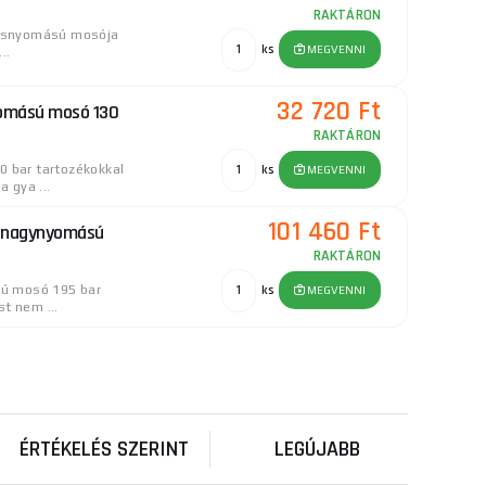
RAKTÁRON
agasnyomású mosója
ks
MEGVENNI
..
32 720 Ft
yomású mosó 130
RAKTÁRON
 bar tartozékokkal
ks
MEGVENNI
 gya ...
101 460 Ft
ós nagynyomású
RAKTÁRON
sú mosó 195 bar
ks
MEGVENNI
t nem ...
62 180 Ft
yomású mosó 150
RAKTÁRON
0 bar
ks
MEGVENNI
só ideális meg ...
ÉRTÉKELÉS SZERINT
LEGÚJABB
98 185 Ft
asnyomású mosó