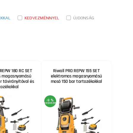
RAKTÁRON
nyítóval és
ks
MEGVENNI
ral és e ...
ÉKKAL
KEDVEZMÉNNYEL
ÚJDONSÁG
 REPW 180 RC SET
Riwall PRO REPW 155 SET
s magasnyomású
elektromos magasnyomású
 távirányítóval és
mosó 150 bar tartozékokkal
tozékokkal
-8 %
KEDVEZMÉNY