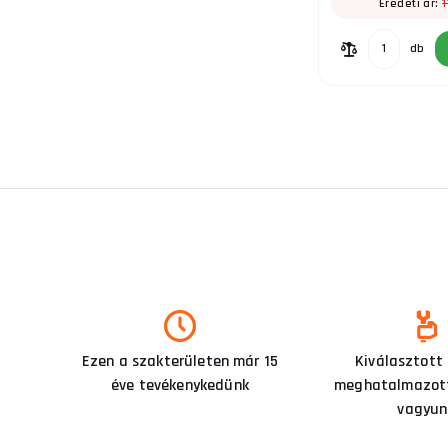
1
Eredeti ár:
db
Ezen a szakterületen már 15
Kiválasztott
éve tevékenykedünk
meghatalmazott
vagyun