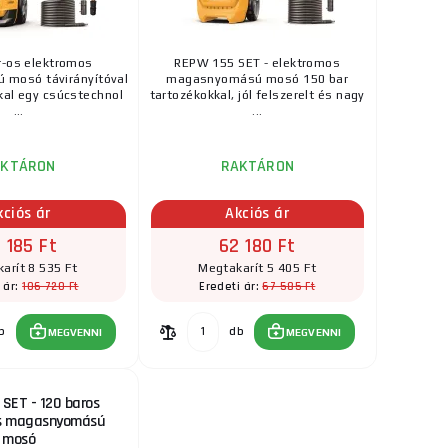
r-os elektromos
REPW 155 SET - elektromos
mosó távirányítóval
magasnyomású mosó 150 bar
kal egy csúcstechnol
tartozékokkal, jól felszerelt és nagy
...
...
AKTÁRON
RAKTÁRON
kciós ár
Akciós ár
 185 Ft
62 180 Ft
arít 8 535 Ft
Megtakarít 5 405 Ft
106 720 Ft
67 585 Ft
 ár:
Eredeti ár:
b
db
MEGVENNI
MEGVENNI
SET - 120 baros
s magasnyomású
mosó