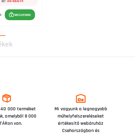
35 565 Ft
i ár:
b
MEGVENNI
ékek
 40 000 terméket
Mi vagyunk a legnagyobb
nk, amelyből 8 000
műhelyfelszereléseket
TÁRon van.
értékesítő webáruház
Csehországban és