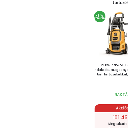
tartozék
-8 %
KEDVEZMÉNY
REPW 195i SET 
indukciós magasn
bar tartozékokkal, 
RAKTÁ
Akció
101 46
Megtakarít 