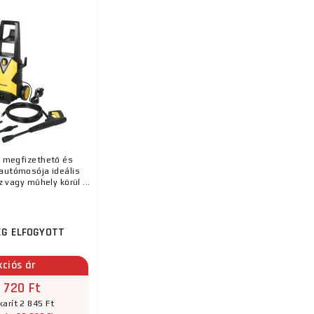
o megfizethető és
autómosója ideális
 vagy műhely körül ...
EG ELFOGYOTT
kciós ár
 720 Ft
arít 2 845 Ft