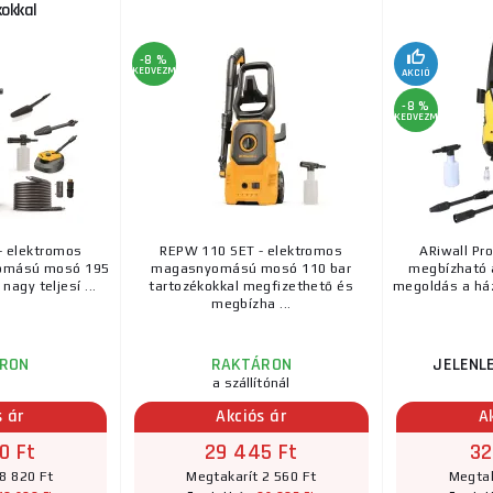
okkal
-8 %
KEDVEZMÉNY
AKCIÓ
-8 %
KEDVEZMÉNY
- elektromos
REPW 110 SET - elektromos
ARiwall Pr
yomású mosó 195
magasnyomású mosó 110 bar
megbízható 
nagy teljesí ...
tartozékokkal megfizethető és
megoldás a ház
megbízha ...
RON
RAKTÁRON
JELENL
a szállítónál
s ár
Akciós ár
A
0 Ft
29 445 Ft
32
8 820 Ft
Megtakarít 2 560 Ft
Megtak