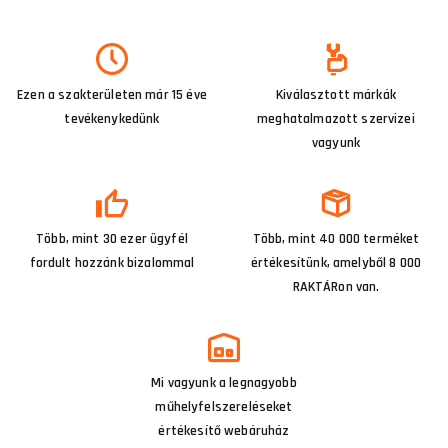
Ezen a szakterületen már 15 éve
Kiválasztott márkák
tevékenykedünk
meghatalmazott szervizei
vagyunk
Több, mint 30 ezer ügyfél
Több, mint 40 000 terméket
fordult hozzánk bizalommal
értékesítünk, amelyből 8 000
RAKTÁRon van.
Mi vagyunk a legnagyobb
műhelyfelszereléseket
értékesítő webáruház