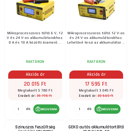
Mikroprocesszoros töltő 6 V, 12
Mikroprocesszoros töltő 12 V-os
V és 24 V-os akkumulátorokhoz.
és 24 V-os akkumulátorokhoz.
0 A és 10 A közötti áramerő ...
Lehetővé teszi az akkumulátor ...
RAKTÁRON
RAKTÁRON
Akciós ár
Akciós ár
20 015 Ft
17 595 Ft
Megtakarít 5 780 Ft
Megtakarít 3 045 Ft
25 795 Ft
20 640 Ft
Eredeti ár:
Eredeti ár:
db
db
MEGVENNI
MEGVENNI
Szinuszos feszültség
GEKO autós akkumulátortöltő