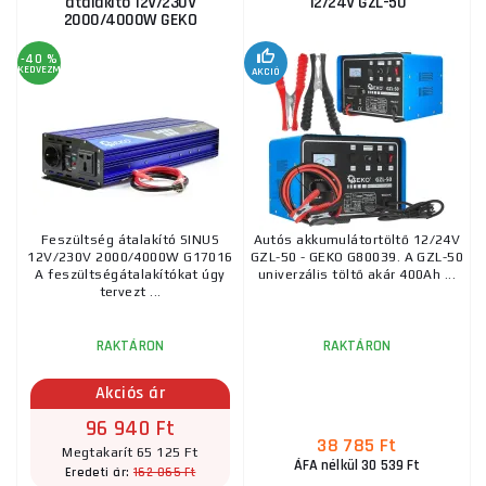
átalakító 12V/230V
12/24V GZL-50
2000/4000W GEKO
-40 %
KEDVEZMÉNY
AKCIÓ
Feszültség átalakító SINUS
Autós akkumulátortöltő 12/24V
12V/230V 2000/4000W G17016
GZL-50 - GEKO G80039. A GZL-50
A feszültségátalakítókat úgy
univerzális töltő akár 400Ah ...
tervezt ...
RAKTÁRON
RAKTÁRON
Akciós ár
96 940 Ft
38 785 Ft
Megtakarít 65 125 Ft
ÁFA nélkül 30 539 Ft
162 065 Ft
Eredeti ár: