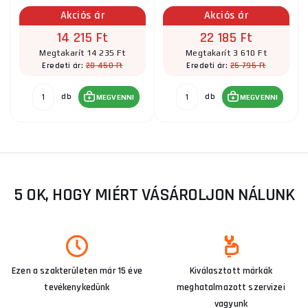
Akciós ár
Akciós ár
14 215 Ft
22 185 Ft
Megtakarít 14 235 Ft
Megtakarít 3 610 Ft
28 450 Ft
25 795 Ft
Eredeti ár:
Eredeti ár:
db
db
MEGVENNI
MEGVENNI
5 OK, HOGY MIÉRT VÁSÁROLJON NÁLUNK
Ezen a szakterületen már 15 éve
Kiválasztott márkák
tevékenykedünk
meghatalmazott szervizei
vagyunk