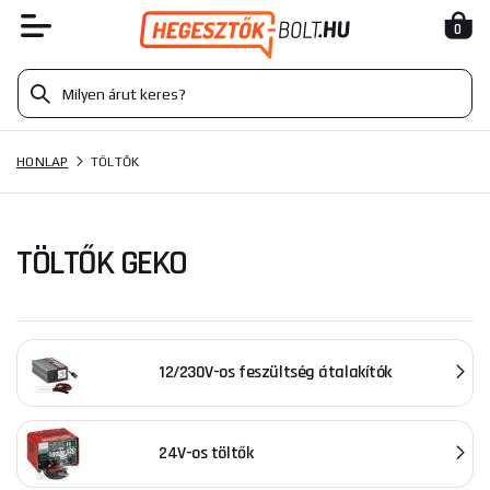
0
HONLAP
TÖLTŐK
TÖLTŐK GEKO
12/230V-os feszültség átalakítók
24V-os töltők