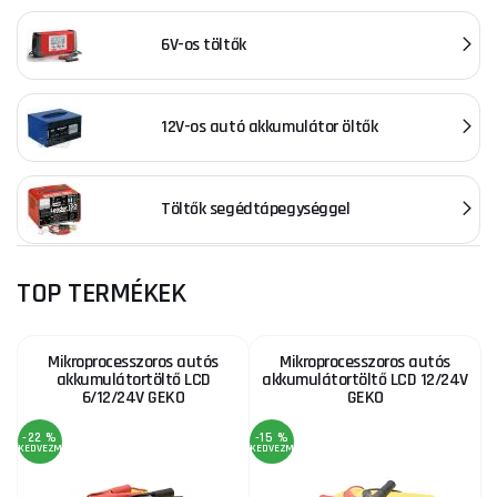
6V-os töltők
12V-os autó akkumulátor öltők
Töltők segédtápegységgel
TOP TERMÉKEK
Mikroprocesszoros autós
Mikroprocesszoros autós
akkumulátortöltő LCD
akkumulátortöltő LCD 12/24V
6/12/24V GEKO
GEKO
-22 %
-15 %
KEDVEZMÉNY
KEDVEZMÉNY