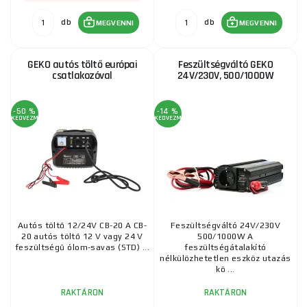
db
db
MEGVENNI
MEGVENNI
GEKO autós töltő európai
Feszültségváltó GEKO
csatlakozóval
24V/230V, 500/1000W
-50 %
-14 %
KEDVEZMÉNY
KEDVEZMÉNY
Autós töltő 12/24V CB-20 A CB-
Feszültségváltó 24V/230V
20 autós töltő 12 V vagy 24 V
500/1000W A
feszültségű ólom-savas (STD) ...
feszültségátalakító
nélkülözhetetlen eszköz utazás
kö ...
RAKTÁRON
RAKTÁRON