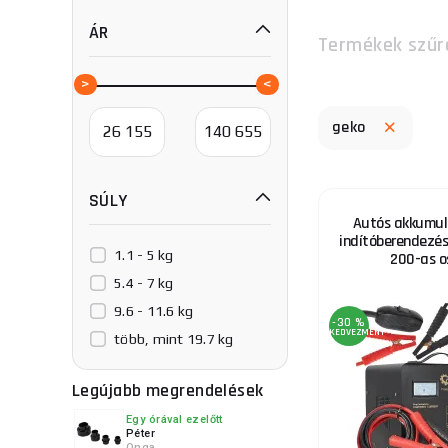
ÁR
Termékek szűr
geko
SÚLY
Autós akkumulá
indítóberendezés
1.1 - 5 kg
200-as o
5.4 - 7 kg
9.6 - 11.6 kg
-30 %
KEDVEZMÉNY
több, mint 19.7 kg
Legújabb megrendelések
Egy órával ezelőtt
Péter
Onga