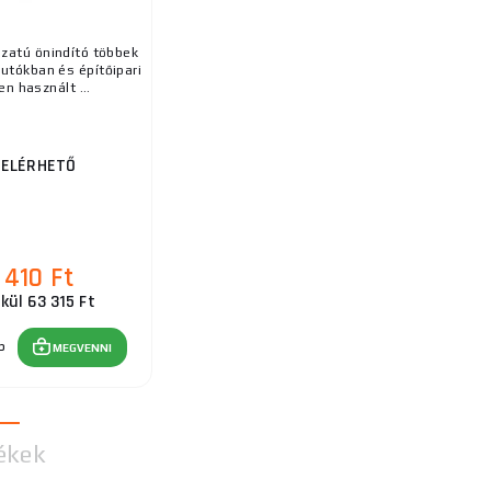
zatú önindító többek
autókban és építőipari
n használt ...
 ELÉRHETŐ
 410 Ft
kül 63 315 Ft
b
MEGVENNI
ékek