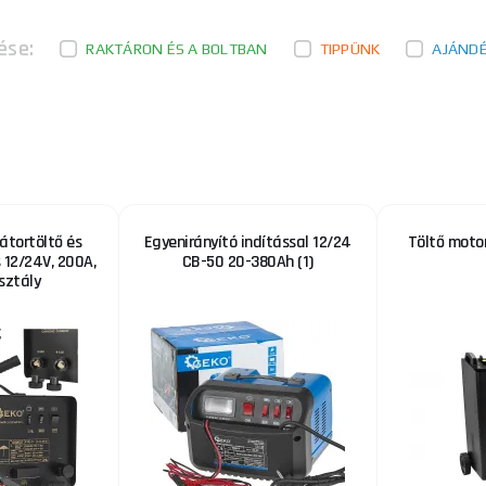
ése:
RAKTÁRON ÉS A BOLTBAN
TIPPÜNK
AJÁND
tortöltő és
Egyenirányító indítással 12/24
Töltő motor
 12/24V, 200A,
CB-50 20-380Ah (1)
sztály