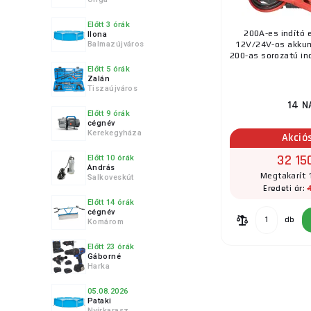
Előtt 3 órák
200A-es indító 
Ilona
Balmazújváros
12V/24V-os akkum
200-as sorozatú ind
Előtt 5 órák
Zalán
Tiszaújváros
14 N
Előtt 9 órák
cégnév
Kerekegyháza
Akció
32 15
Előtt 10 órák
András
Megtakarít 
Salkoveskút
Eredeti ár:
Előtt 14 órák
cégnév
db
Komárom
Előtt 23 órák
Gáborné
Harka
05.08.2026
Pataki
Nyírkarasz