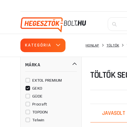
KATEGÓRIA
HONLAP
TÖLTŐK
MÁRKA
TÖLTŐK SE
EXTOL PREMIUM
GEKO
GÜDE
Procraft
JAVASOLT
TOPDON
Telwin