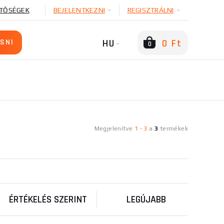
TŐSÉGEK
BEJELENTKEZNI
REGISZTRÁLNI
HU
0 Ft
0
Megjelenítve
1
-
3
a
3
termékek
ÉRTÉKELÉS SZERINT
LEGÚJABB