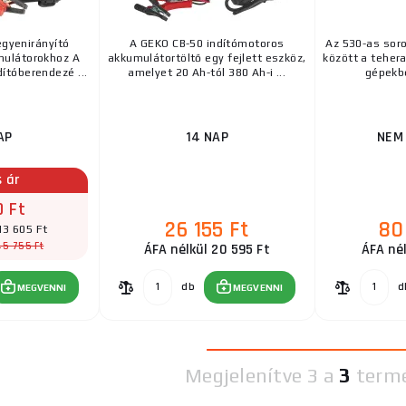
egyenirányító
A GEKO CB-50 indítómotoros
Az 530-as soro
ulátorokhoz A
akkumulátortöltő egy fejlett eszköz,
között a teher
ítóberendezé ...
amelyet 20 Ah-tól 380 Ah-i ...
gépekbe
AP
14 NAP
NEM
s ár
0 Ft
26 155 Ft
80
13 605 Ft
45 755 Ft
ÁFA nélkül 20 595 Ft
ÁFA nél
db
d
MEGVENNI
MEGVENNI
Megjelenítve
3 a
3
term