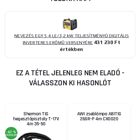
NEVEZÉS EGY 5,4 LE/3,2 kW TELJESÍTMÉNYŰ DIGITÁLIS
431 230 Ft
INVERTERES ERŐMŰ VERSENYÉRE
értékben
EZ A TÉTEL JELENLEG NEM ELADÓ -
VÁLASSZON KI HASONLÓT
Sherman TIG
AWI zseblámpa ABITIG
H
hegesztőpisztoly T-17V
26SR-P 4m CX0020
4m 35-50
-42 %
KEDVEZMÉNY