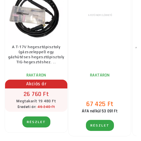
A T-17V hegesztőpisztoly
AW
(gázszeleppel) egy
25
gázhűtéses hegesztőpisztoly
TIG-hegesztéshez. ...
RAKTÁRON
RAKTÁRON
Akciós ár
26 760 Ft
Megtakarít 19 480 Ft
67 425 Ft
46 240 Ft
Eredeti ár:
ÁFA nélkül 53 091 Ft
RÉSZLET
RÉSZLET