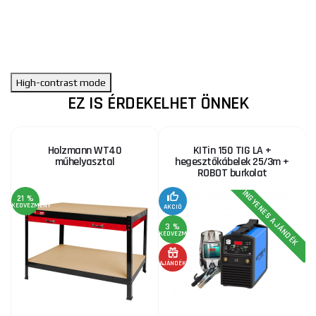
High-contrast mode
EZ IS ÉRDEKELHET ÖNNEK
Holzmann WT40
KITin 150 TIG LA +
műhelyasztal
hegesztőkábelek 25/3m +
ROBOT burkolat
INGYENES AJÁNDÉK
21 %
KEDVEZMÉNY
AKCIÓ
3 %
KEDVEZMÉNY
AJÁNDÉK