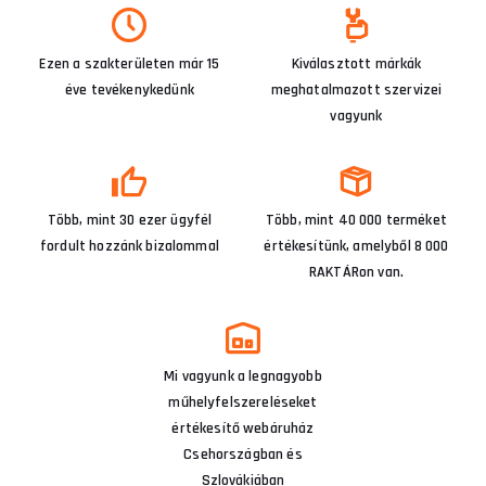
Ezen a szakterületen már 15
Kiválasztott márkák
éve tevékenykedünk
meghatalmazott szervizei
vagyunk
Több, mint 30 ezer ügyfél
Több, mint 40 000 terméket
fordult hozzánk bizalommal
értékesítünk, amelyből 8 000
RAKTÁRon van.
Mi vagyunk a legnagyobb
műhelyfelszereléseket
értékesítő webáruház
Csehországban és
Szlovákiában