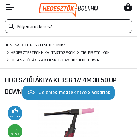
0
HONLAP
HEGESZTÉSI TECHNIKA
HEGESZTÉSTECHNIKAI TARTOZÉKOK
TIG-PISZTOLYOK
HEGESZTŐFÁKLYA KTB SR 17/ 4M 30-50 UP-DOWN
HEGESZTŐFÁKLYA KTB SR 17/ 4M 30-50 UP-
DOWN
Jelenleg megtekintve 2 vásárlók
AKCIÓ +
-3 %
SLEVA