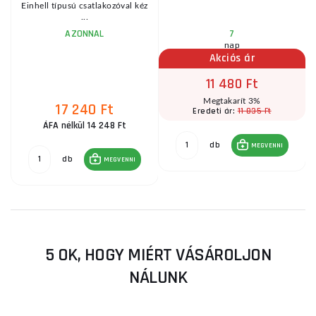
Einhell típusú csatlakozóval kéz
...
AZONNAL
7
nap
Akciós ár
11 480 Ft
Megtakarít 3%
17 240 Ft
11 835 Ft
Eredeti ár:
ÁFA nélkül 14 248 Ft
db
MEGVENNI
db
MEGVENNI
5 OK, HOGY MIÉRT VÁSÁROLJON
NÁLUNK