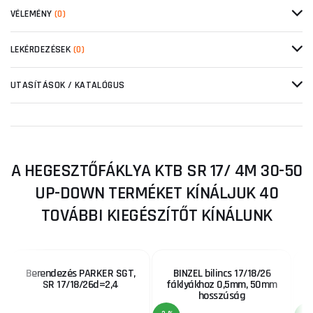
VÉLEMÉNY
(0)
LEKÉRDEZÉSEK
(0)
UTASÍTÁSOK / KATALÓGUS
A HEGESZTŐFÁKLYA KTB SR 17/ 4M 30-50
UP-DOWN TERMÉKET KÍNÁLJUK 40
TOVÁBBI KIEGÉSZÍTŐT KÍNÁLUNK
Berendezés PARKER SGT,
BINZEL bilincs 17/18/26
SR 17/18/26d=2,4
fáklyákhoz 0,5mm, 50mm
f
hosszúság