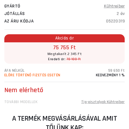
GYÁRTÓ
Kühtreiber
JÓTÁLLÁS
2 év
AZ ÁRU KÓDJA
05220319
Akciós ár
75 755 Ft
Megtakarít 2 345 Ft
Eredeti ár:
78 100 Ft
ÁFA NÉLKÜL
59 650 Ft
ELŐRE TÖRTÉNŐ FIZETÉS ESETÉN
KEDVEZMÉNY 1 %
Nem elérhető
TOVÁBBI MODELLEK
Tig-pisztolyok Kühtreiber
A TERMÉK MEGVÁSÁRLÁSÁVAL AMIT
TŐLÜNK KAP: