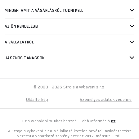
MINDEN, AMIT A VÁSÁRLÁSRÓL TUDNI KELL
AZ ÖN RENDELÉSEI
A VÁLLALATRÓL
HASZNOS TANÁCSOK
© 2008 - 2026 Stroje a vybavení s.r.o.
Oldaltérkép
Személyes adatok védelme
Ez a weboldal sütiket használ. Több információ
itt
.
A Stroje a vybavení s.r.o. vállalkozó köteles bevételi nyilvántartást
vezetni a vonatkozó törvény szerint 2017. március 1-től.