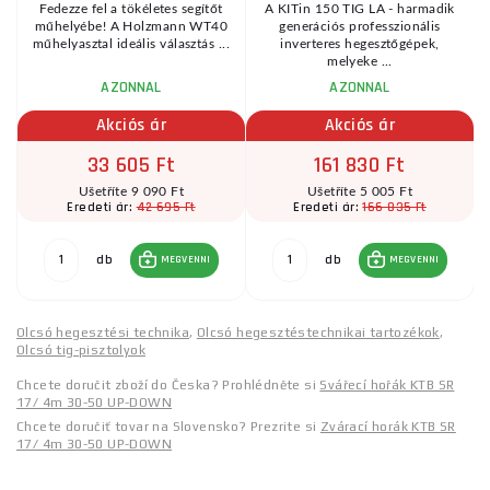
Fedezze fel a tökéletes segítőt
A KITin 150 TIG LA - harmadik
műhelyébe! A Holzmann WT40
generációs professzionális
műhelyasztal ideális választás ...
inverteres hegesztőgépek,
melyeke ...
AZONNAL
AZONNAL
Akciós ár
Akciós ár
33 605 Ft
161 830 Ft
Ušetříte 9 090 Ft
Ušetříte 5 005 Ft
42 695 Ft
166 835 Ft
Eredeti ár:
Eredeti ár:
db
db
MEGVENNI
MEGVENNI
Olcsó hegesztési technika
,
Olcsó hegesztéstechnikai tartozékok
,
Olcsó tig-pisztolyok
Chcete doručit zboží do Česka? Prohlédněte si
Svářecí hořák KTB SR
17/ 4m 30-50 UP-DOWN
Chcete doručiť tovar na Slovensko? Prezrite si
Zvárací horák KTB SR
17/ 4m 30-50 UP-DOWN