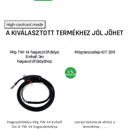
High-contrast mode
A KIVÁLASZTOTT TERMÉKHEZ JÓL JÖHET
Mig TW-14 hegesztőfáklya
Mágnesszelep KIT 205
Einhell 3m
hegesztőfáklyához
3 %
KEDVEZMÉNY
A
Hegesztőfáklya Mig TW-14 Enhell
Leírást készítünk ehhez a
3m A TW-14 hegesztőfáklya
termékhez... ...