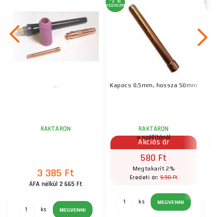
-2 %
-2 
KEDVEZMÉNY
KEDV
...
Kapocs 0,5mm, hossza 50mm
F
RAKTÁRON
RAKTÁRON
a szállítónál
Akciós ár
580 Ft
Megtakarít 2%
3 385 Ft
590 Ft
Eredeti ár:
ÁFA nélkül 2 665 Ft
ks
MEGVENNI
ks
MEGVENNI