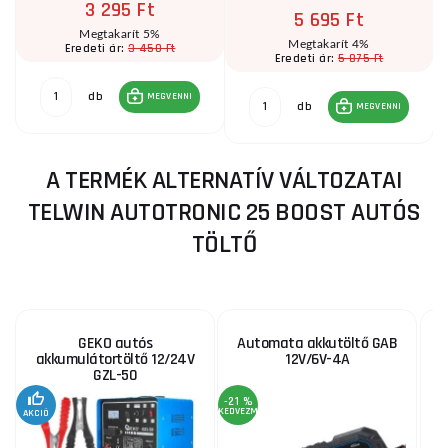
3 295 Ft
5 695 Ft
Megtakarít 5%
Megtakarít 4%
3 450 Ft
Eredeti ár:
5 875 Ft
Eredeti ár:
db
MEGVENNI
db
MEGVENNI
A TERMÉK ALTERNATÍV VÁLTOZATAI
TELWIN AUTOTRONIC 25 BOOST AUTÓS
TÖLTŐ
GEKO autós
Automata akkutöltő GAB
akkumulátortöltő 12/24V
12V/6V-4A
GZL-50
-21 %
KEDVEZMÉNY
AKCIÓ