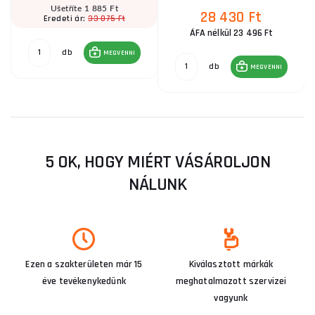
Ušetříte 1 885 Ft
28 430 Ft
33 075 Ft
Eredeti ár:
ÁFA nélkül 23 496 Ft
db
MEGVENNI
db
MEGVENNI
5 OK, HOGY MIÉRT VÁSÁROLJON
NÁLUNK
Ezen a szakterületen már 15
Kiválasztott márkák
éve tevékenykedünk
meghatalmazott szervizei
vagyunk