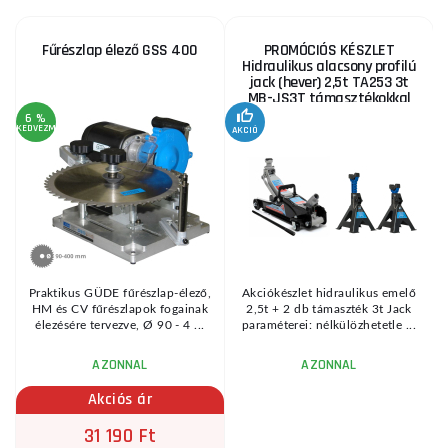
Fűrészlap élező GSS 400
PROMÓCIÓS KÉSZLET
Hidraulikus alacsony profilú
jack (hever) 2,5t TA253 3t
MB-JS3T támasztékokkal
6 %
KEDVEZMÉNY
AKCIÓ
A
KE
Praktikus GÜDE fűrészlap-élező,
Akciókészlet hidraulikus emelő
HM és CV fűrészlapok fogainak
2,5t + 2 db támaszték 3t Jack
élezésére tervezve, Ø 90 - 4 ...
paraméterei: nélkülözhetetle ...
AZONNAL
AZONNAL
Akciós ár
31 190 Ft