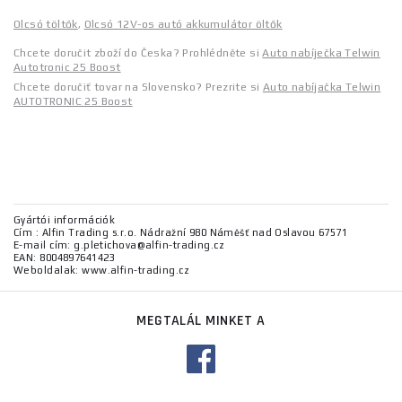
Olcsó töltők
,
Olcsó 12V-os autó akkumulátor öltők
Chcete doručit zboží do Česka? Prohlédněte si
Auto nabíječka Telwin
Autotronic 25 Boost
Chcete doručiť tovar na Slovensko? Prezrite si
Auto nabíjačka Telwin
AUTOTRONIC 25 Boost
Gyártói információk
Cím : Alfin Trading s.r.o. Nádražní 980 Náměšť nad Oslavou 67571
E-mail cím: g.pletichova@alfin-trading.cz
EAN: 8004897641423
Weboldalak: www.alfin-trading.cz
MEGTALÁL MINKET A