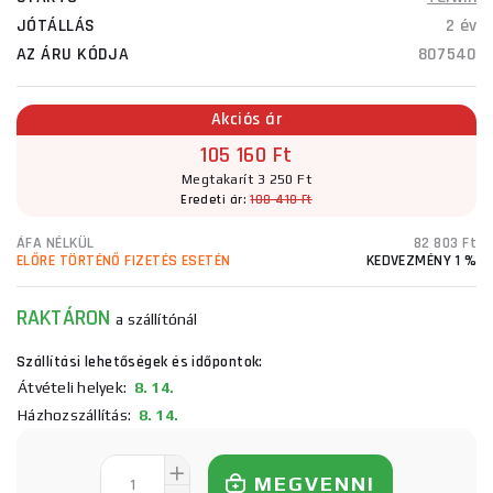
JÓTÁLLÁS
2 év
AZ ÁRU KÓDJA
807540
Akciós ár
105 160 Ft
Megtakarít 3 250 Ft
Eredeti ár:
108 410 Ft
ÁFA NÉLKÜL
82 803 Ft
ELŐRE TÖRTÉNŐ FIZETÉS ESETÉN
KEDVEZMÉNY 1 %
RAKTÁRON
a szállítónál
Szállítási lehetőségek és időpontok:
Átvételi helyek:
8. 14.
Házhozszállítás:
8. 14.
MEGVENNI