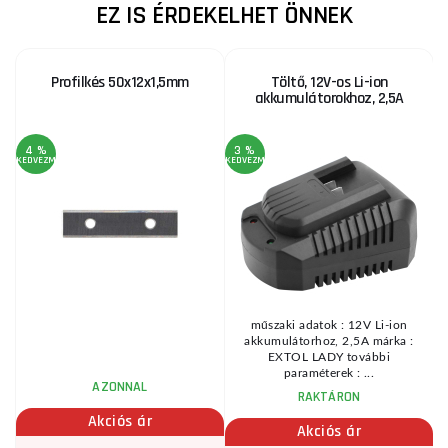
EZ IS ÉRDEKELHET ÖNNEK
Profilkés 50x12x1,5mm
Töltő, 12V-os Li-ion
akkumulátorokhoz, 2,5A
4 %
3 %
1
KEDVEZMÉNY
KEDVEZMÉNY
KE
műszaki adatok : 12V Li-ion
akkumulátorhoz, 2,5A márka :
EXTOL LADY további
paraméterek : ...
AZONNAL
RAKTÁRON
Akciós ár
Akciós ár