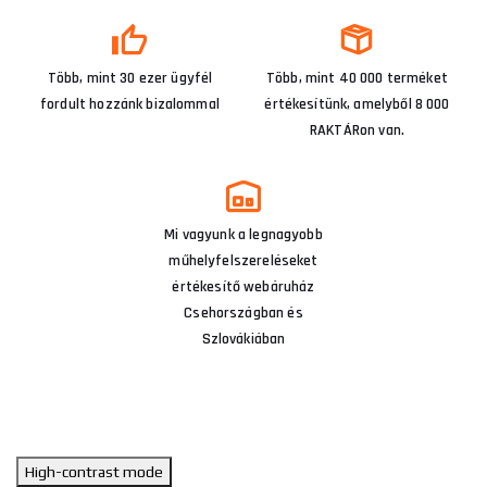
Több, mint 30 ezer ügyfél
Több, mint 40 000 terméket
fordult hozzánk bizalommal
értékesítünk, amelyből 8 000
RAKTÁRon van.
Mi vagyunk a legnagyobb
műhelyfelszereléseket
értékesítő webáruház
Csehországban és
Szlovákiában
High-contrast mode