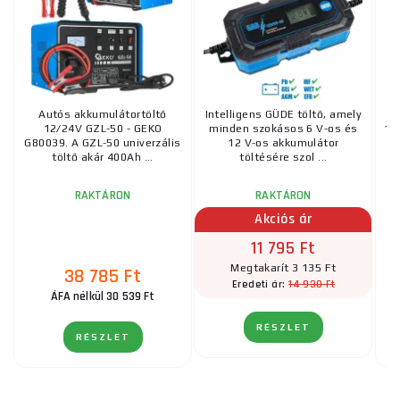
Autós akkumulátortöltő
Intelligens GÜDE töltő, amely
12/24V GZL-50 - GEKO
minden szokásos 6 V-os és
10
G80039. A GZL-50 univerzális
12 V-os akkumulátor
töltő akár 400Ah ...
töltésére szol ...
RAKTÁRON
RAKTÁRON
Akciós ár
11 795 Ft
Megtakarít 3 135 Ft
38 785 Ft
14 930 Ft
Eredeti ár:
ÁFA nélkül 30 539 Ft
RÉSZLET
RÉSZLET