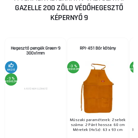
GAZELLE 200 ZÖLD VÉDŐHEGESZTŐ
KÉPERNYŐ 9
Hegesztő pengék Green-9
RPI-451 Bőr kötény
300x1mm
-3 %
-13
KEDVEZMÉNY
KEDV
AKCIÓ
-3 %
KEDVEZMÉNY
Műszaki paraméterek: Zsebek
száma: 2 Pánt hossza: 60 cm
Méretek (HxSz): 63 x 93 cm
ké