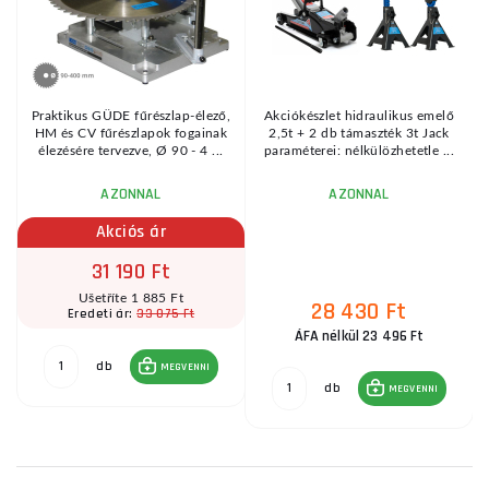
Praktikus GÜDE fűrészlap-élező,
Akciókészlet hidraulikus emelő
HM és CV fűrészlapok fogainak
2,5t + 2 db támaszték 3t Jack
élezésére tervezve, Ø 90 - 4 ...
paraméterei: nélkülözhetetle ...
AZONNAL
AZONNAL
Akciós ár
31 190 Ft
Ušetříte 1 885 Ft
28 430 Ft
33 075 Ft
Eredeti ár:
ÁFA nélkül 23 496 Ft
db
MEGVENNI
db
MEGVENNI