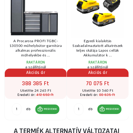
r
A Procarosa PROFI TGBC-
Egyedi kialakítás
130500 műhelybútor-garnitúra
Szabadalmaztatott alkatrészek
.
alkalmas professzionális
teljes skálája Lapos cellák
műhelyekbe és ...
Akkumulátor k ...
RAKTÁRON
RAKTÁRON
a szállítónál
a szállítónál
Akciós ár
Akciós ár
388 385 Ft
70 075 Ft
Ušetříte 24 265 Ft
Ušetříte 10 560 Ft
412 650 Ft
80 635 Ft
Eredeti ár:
Eredeti ár:
db
db
MEGVENNI
MEGVENNI
A TERMÉK ALTERNATÍV VÁLTOZATAI