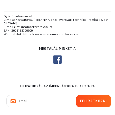
Gyártói információk
Cím : AEK SVAŘOVACÍ TECHNIKA s.r.o. Svařovací technika Pražská 13, 674
01 Třebíč
E-mail cím: info@aeksvarovani.cz
EAN: 2003183700000
Weboldalak: https://www.aek-svareci-technika.cz/
MEGTALÁL MINKET A
FELIRATKOZÁS AZ ÚJDONSÁGOKRA ÉS AKCIÓKRA