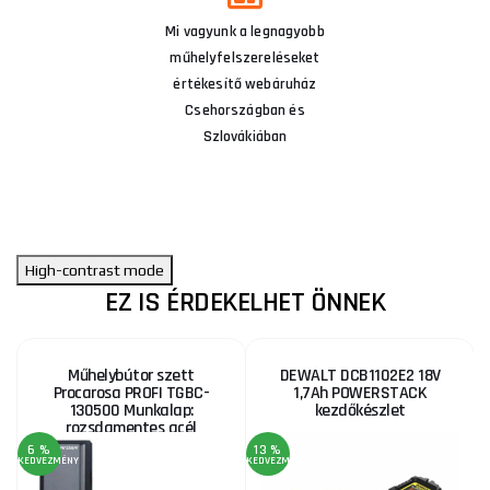
Mi vagyunk a legnagyobb
műhelyfelszereléseket
értékesítő webáruház
Csehországban és
Szlovákiában
High-contrast mode
EZ IS ÉRDEKELHET ÖNNEK
Műhelybútor szett
DEWALT DCB1102E2 18V
Procarosa PROFI TGBC-
1,7Ah POWERSTACK
130500 Munkalap:
kezdőkészlet
rozsdamentes acél
6 %
13 %
1
KEDVEZMÉNY
KEDVEZMÉNY
KE