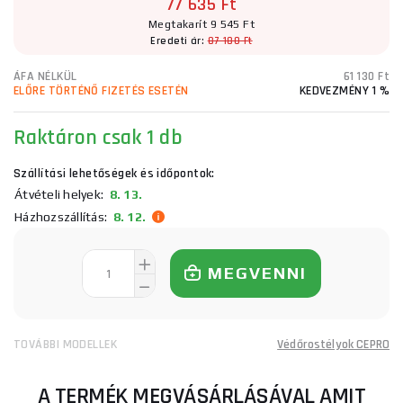
77 635 Ft
Megtakarít 9 545 Ft
Eredeti ár:
87 180 Ft
ÁFA NÉLKÜL
61 130 Ft
ELŐRE TÖRTÉNŐ FIZETÉS ESETÉN
KEDVEZMÉNY 1 %
Raktáron
csak 1 db
Szállítási lehetőségek és időpontok:
Átvételi helyek:
8. 13.
Házhozszállítás:
8. 12.
MEGVENNI
TOVÁBBI MODELLEK
Védőrostélyok CEPRO
A TERMÉK MEGVÁSÁRLÁSÁVAL AMIT