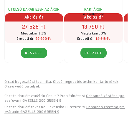
UTOLSÓ DARAB EZEN AZ ÁRON
RAKTÁRON
a szállítónál
Akciós ár
Akciós ár
27 525 Ft
13 790 Ft
Megtakarít 3%
Megtakarít 3%
28 290 Ft
14 215 Ft
Eredeti ár:
Eredeti ár:
RÉSZLET
RÉSZLET
Olcsó hegesztési technika
,
Olcsó hegesztéstechnikai tartozékok
,
Olcsó védőrostélyok
Chcete doručit zboží do Česka? Prohlédněte si
Ochranná zástěna pro
svařování GAZELLE 200 GREEN 9
Chcete doručiť tovar na Slovensko? Prezrite si
Ochranná zástena pre
zváranie GAZELLE 200 GREEN 9