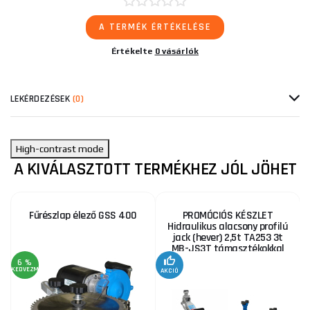
A TERMÉK ÉRTÉKELÉSE
Értékelte
0 vásárlók
LEKÉRDEZÉSEK
(0)
High-contrast mode
A KIVÁLASZTOTT TERMÉKHEZ JÓL JÖHET
Fűrészlap élező GSS 400
PROMÓCIÓS KÉSZLET
Hidraulikus alacsony profilú
jack (hever) 2,5t TA253 3t
MB-JS3T támasztékokkal
6 %
KEDVEZMÉNY
AKCIÓ
A
KE