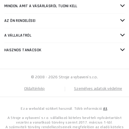
MINDEN, AMIT A VÁSÁRLÁSRÓL TUDNI KELL
AZ ÖN RENDELÉSEI
A VÁLLALATRÓL
HASZNOS TANÁCSOK
© 2008 - 2026 Stroje a vybavení s.r.o.
Oldaltérkép
Személyes adatok védelme
Ez a weboldal sütiket használ. Több információ
itt
.
A Stroje a vybavení s.r.o. vállalkozó köteles bevételi nyilvántartást
vezetni a vonatkozó törvény szerint 2017. március 1-től.
A számviteli törvény rendelkezéseinek megfelelően az eladó köteles