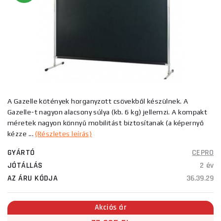
A Gazelle kötények horganyzott csövekből készülnek. A
Gazelle-t nagyon alacsony súlya (kb. 6 kg) jellemzi. A kompakt
méretek nagyon könnyű mobilitást biztosítanak (a képernyő
kézze ...
(Részletes leírás)
GYÁRTÓ
CEPRO
JÓTÁLLÁS
2 év
AZ ÁRU KÓDJA
36.39.29
Akciós ár