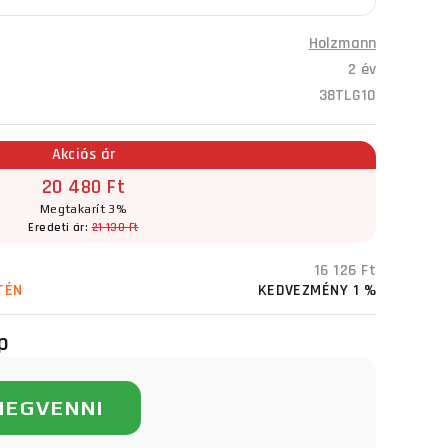
Holzmann
2 év
38TLG10
Akciós ár
20 480 Ft
Megtakarít 3%
Eredeti ár:
21 130 Ft
16 126 Ft
TÉN
KEDVEZMÉNY 1 %
p
MEGVENNI