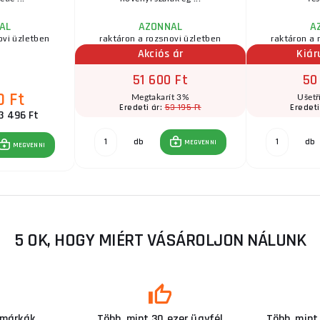
AL
AZONNAL
A
ovi üzletben
raktáron a rozsnovi üzletben
raktáron a 
Akciós ár
Kiár
51 600 Ft
50
0 Ft
Megtakarít 3%
Ušetř
53 195 Ft
Eredeti ár:
Eredeti
3 496 Ft
db
db
MEGVENNI
MEGVENNI
5 OK, HOGY MIÉRT VÁSÁROLJON NÁLUNK
 márkák
Több, mint 30 ezer ügyfél
Több, mint