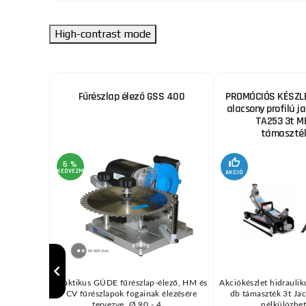
High-contrast mode
ekhez
Fűrészlap élező GSS 400
PROMÓCIÓS KÉSZLE
alacsony profilú ja
TA253 3t M
támaszték
6 %
KEDVEZMÉNY
AKCIÓ
/ MIG vagy
Praktikus GÜDE fűrészlap-élező, HM és
Akciókészlet hidraulik
pcsolódó
CV fűrészlapok fogainak élezésére
db támaszték 3t Jac
d ...
tervezve, Ø 90 - 4 ...
nélkülözhete