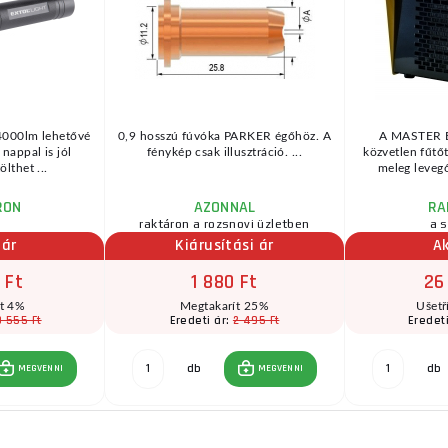
4000lm lehetővé
0,9 hosszú fúvóka PARKER égőhöz. A
A MASTER B
 nappal is jól
fénykép csak illusztráció. ...
közvetlen fűtőt
ölthet ...
meleg levegő
RON
AZONNAL
RA
raktáron a rozsnovi üzletben
a s
 ár
Kiárusítási ár
Ak
 Ft
1 880 Ft
26
ít 4%
Megtakarít 25%
Ušetř
9 555 Ft
2 495 Ft
Eredeti ár:
Eredet
db
db
MEGVENNI
MEGVENNI