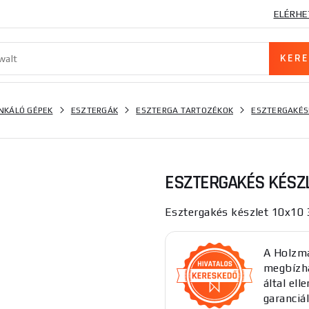
ELÉRHE
KÁLÓ GÉPEK
ESZTERGÁK
ESZTERGA TARTOZÉKOK
ESZTERGAKÉS
ESZTERGAKÉS KÉSZL
Esztergakés készlet 10x10 
A Holzma
megbízha
által el
garanciál