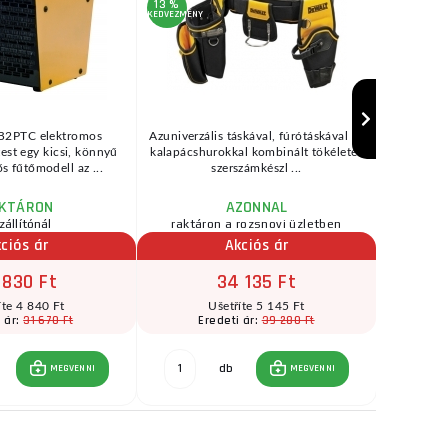
13 %
KEDVEZMÉNY
2PTC elektromos
Azuniverzális táskával, fúrótáskával és
A GAMA 15
est egy kicsi, könnyű
kalapácshurokkal kombinált tökéletes
hegesztő 
s fűtőmodell az ...
szerszámkészl ...
f
KTÁRON
AZONNAL
zállítónál
raktáron a rozsnovi üzletben
raktár
ciós ár
Akciós ár
 830 Ft
34 135 Ft
íte 4 840 Ft
Ušetříte 5 145 Ft
31 670 Ft
39 280 Ft
i ár:
Eredeti ár:
ÁFA
db
MEGVENNI
MEGVENNI