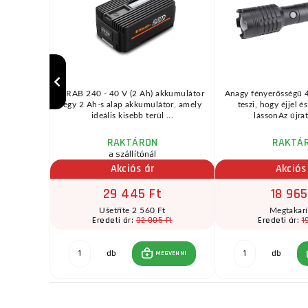
sszionális
ARAB 240 - 40 V (2 Ah) akkumulátor
Anagy fényerősségű 
MMA/DC TIG
egy 2 Ah-s alap akkumulátor, amely
teszi, hogy éjjel és
...
ideális kisebb terül ...
lássonAz újrat
RAKTÁRON
RAKTÁ
zletben
a szállítónál
Akciós ár
Akciós
29 445 Ft
18 965
t
Ušetříte 2 560 Ft
Megtakar
32 005 Ft
1
Eredeti ár:
Eredeti ár:
2 Ft
db
db
MEGVENNI
GVENNI