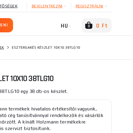
TŐSÉGEK
BEJELENTKEZNI
REGISZTRÁLNI
HU
0 Ft
0
EK
ESZTERGAKÉS KÉSZLET 10X10 38TLG10
ET 10X10 38TLG10
38TLG10 egy 38 db-os készlet.
nn termékek hivatalos értékesítői vagyunk,
tó cég tanúsítvánnyal rendelkezők és vásárlók
lenőrzött. A kínált Holzmann termékekre
is szervizt biztosítunk.