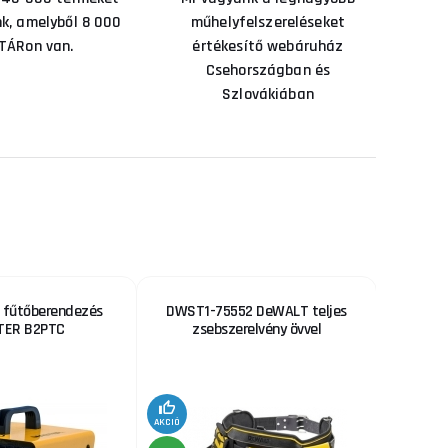
nk, amelyből 8 000
műhelyfelszereléseket
TÁRon van.
értékesítő webáruház
Csehországban és
Szlovákiában
 fűtőberendezés
DWST1-75552 DeWALT teljes
GAMA
TER B2PTC
zsebszerelvény övvel
AKCIÓ
AKCIÓ