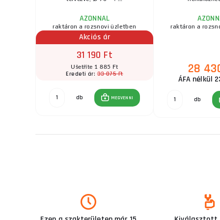
AZONNAL
AZONN
zletben
raktáron a rozsnovi üzletben
raktáron a rozsn
Akciós ár
31 190 Ft
28 43
t
Ušetříte 1 885 Ft
Ft
33 075 Ft
Eredeti ár:
ÁFA nélkül 2
db
GVENNI
MEGVENNI
db
Ezen a szakterületen már 15
Kiválasztott