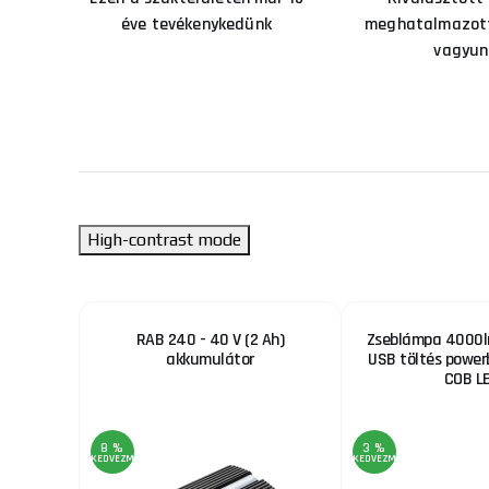
éve tevékenykedünk
meghatalmazott
vagyun
High-contrast mode
esztő
RAB 240 - 40 V (2 Ah)
Zseblámpa 4000l
akkumulátor
USB töltés power
COB L
8 %
3 %
KEDVEZMÉNY
KEDVEZMÉNY