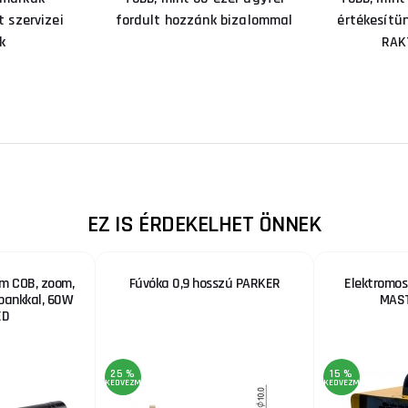
 szervizei
fordult hozzánk bizalommal
értékesítü
k
RAK
EZ IS ÉRDEKELHET ÖNNEK
m COB, zoom,
Fúvóka 0,9 hosszú PARKER
Elektromos
bankkal, 60W
MAS
ED
25 %
15 %
KEDVEZMÉNY
KEDVEZMÉNY