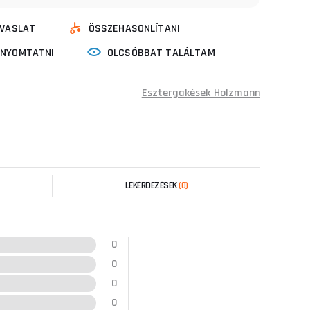
VASLAT
ÖSSZEHASONLÍTANI
INYOMTATNI
OLCSÓBBAT TALÁLTAM
Esztergakések Holzmann
LEKÉRDEZÉSEK
(0)
0
0
0
0