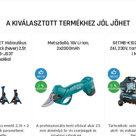
A KIVÁLASZTOTT TERMÉKHEZ JÓL JÖHET
T Hidraulikus
Metszőolló, 16V Li-ion,
SETMB-K102,
ck (hever) 2,5t
2x2000mAh
24l, 230V, ta
B-JS3T
| 
okkal
AKCIÓ
AKCIÓ
3 %
5 %
KEDVEZMÉNY
KEDVEZMÉNY
us emelő 2,5t + 2
A professzionális kerti ollóval akár 25
Tartozékok: szór
k paraméterei:
mm átmérőjű fa- és cserjeágak és
akril- és vízbá
tle ...
növényi szárak eg ...
fes