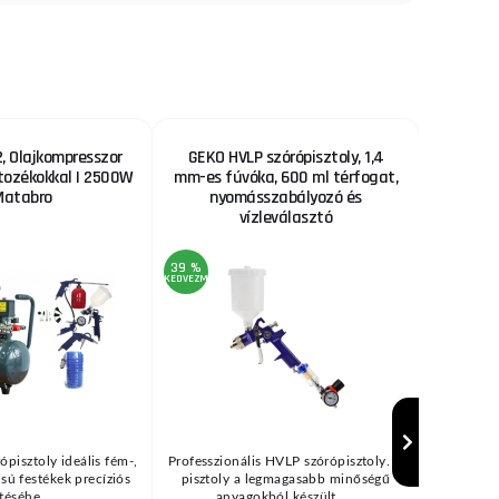
 Olajkompresszor
GEKO HVLP szórópisztoly, 1,4
Fűrészl
rtozékokkal | 2500W
mm-es fúvóka, 600 ml térfogat,
Matabro
nyomásszabályozó és
vízleválasztó
39 %
22 %
KEDVEZMÉNY
KEDVEZMÉNY
ópisztoly ideális fém-,
Professzionális HVLP szórópisztoly. A
Fűrészl
zisú festékek precíziós
pisztoly a legmagasabb minőségű
bölcsőfűré
téséhe ...
anyagokból készült, ...
(→"H