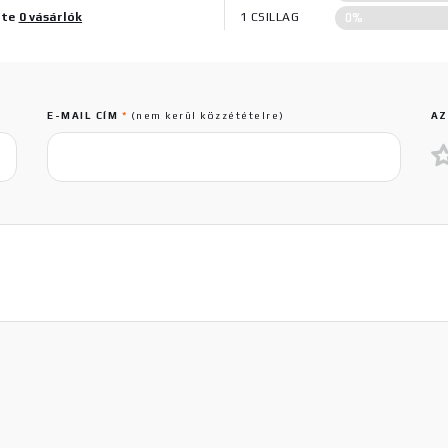
0%
lte
0 vásárlók
1 CSILLAG
E-MAIL CÍM
*
(nem kerül közzétételre)
AZ