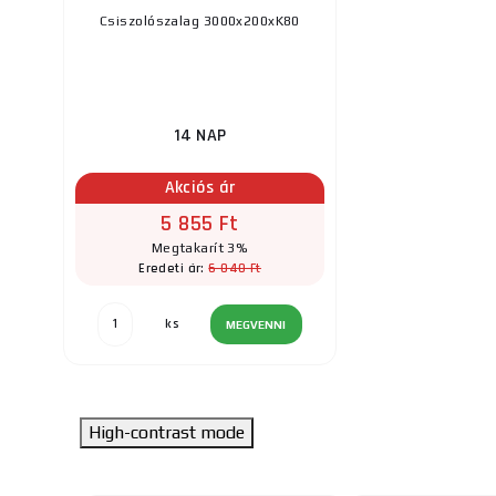
Csiszolószalag 3000x200xK80
14 NAP
Akciós ár
5 855 Ft
Megtakarít 3%
6 040 Ft
Eredeti ár:
ks
MEGVENNI
High-contrast mode