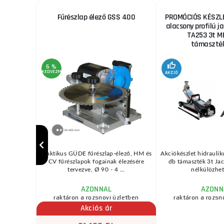
ekhez
Fűrészlap élező GSS 400
PROMÓCIÓS KÉSZLE
alacsony profilú ja
TA253 3t M
támaszték
6 %
KEDVEZMÉNY
AKCIÓ
/ MIG vagy
Praktikus GÜDE fűrészlap-élező, HM és
Akciókészlet hidraulik
pcsolódó
CV fűrészlapok fogainak élezésére
db támaszték 3t Jac
d ...
tervezve, Ø 90 - 4 ...
nélkülözhete
AZONNAL
AZONN
zletben
raktáron a rozsnovi üzletben
raktáron a rozsn
Akciós ár