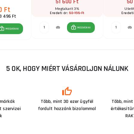
51 600 Ft
50
0 Ft
Megtakarít 3%
Ušetř
53 195 Ft
Eredeti ár:
Eredeti
3 496 Ft
db
db
MEGVENNI
MEGVENNI
5 OK, HOGY MIÉRT VÁSÁROLJON NÁLUNK
 márkák
Több, mint 30 ezer ügyfél
Több, mint
 szervizei
fordult hozzánk bizalommal
értékesítü
k
RAK