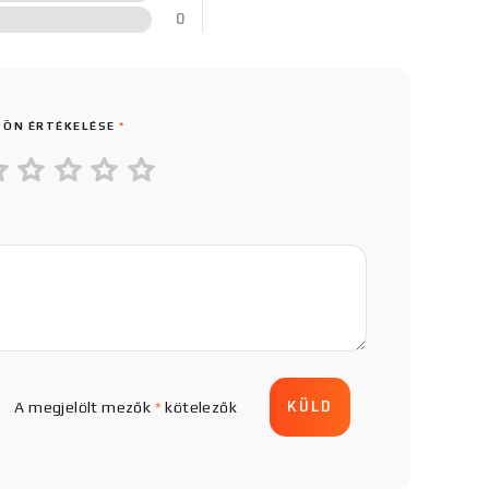
0
 ÖN ÉRTÉKELÉSE
*
A megjelölt mezők
*
kötelezők