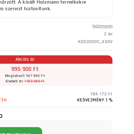
lenőrzött. A kínált Holzmann termékekre
is szervizt biztosítunk.
Holzmann
2 év
KOS3000C_400V
Akciós ár
995 900 Ft
Megtakarít 167 965 Ft
Eredeti ár:
1 163 865 Ft
784 173 Ft
TÉN
KEDVEZMÉNY 1 %
p