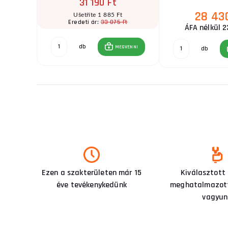
31 190 Ft
28 43
t
Ušetříte 1 885 Ft
Ft
33 075 Ft
Eredeti ár:
ÁFA nélkül 2
db
GVENNI
MEGVENNI
db
Ezen a szakterületen már 15
Kiválasztott
éve tevékenykedünk
meghatalmazott
vagyun