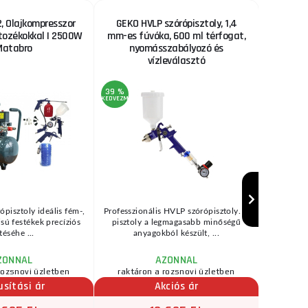
 Olajkompresszor
GEKO HVLP szórópisztoly, 1,4
Fűrészl
rtozékokkal | 2500W
mm-es fúvóka, 600 ml térfogat,
Matabro
nyomásszabályozó és
vízleválasztó
39 %
22 %
KEDVEZMÉNY
KEDVEZMÉNY
ópisztoly ideális fém-,
Professzionális HVLP szórópisztoly. A
Fűrészl
zisú festékek precíziós
pisztoly a legmagasabb minőségű
bölcsőfűré
téséhe ...
anyagokból készült, ...
(→"H
ZONNAL
AZONNAL
rozsnovi üzletben
raktáron a rozsnovi üzletben
raktár
usítási ár
Akciós ár