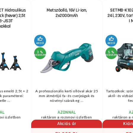
T Hidraulikus
Metszőolló, 16V Li-ion,
SETMB-K102,
ck (hever) 2,5t
2x2000mAh
24l, 230V, ta
B-JS3T
| 
okkal
AKCIÓ
AKCIÓ
3 %
5 %
KEDVEZMÉNY
KEDVEZMÉNY
us emelő 2,5t + 2
A professzionális kerti ollóval akár 25
Tartozékok: szór
k paraméterei:
mm átmérőjű fa- és cserjeágak és
akril- és vízbá
tle ...
növényi szárak eg ...
fes
AL
AZONNAL
A
ovi üzletben
raktáron a rozsnovi üzletben
raktáron a 
Akciós ár
Kiár