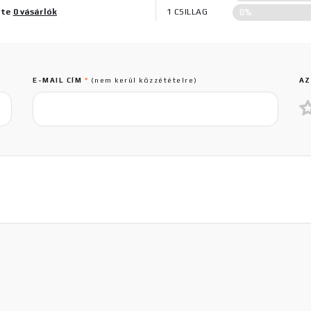
0%
lte
0 vásárlók
1 CSILLAG
E-MAIL CÍM
*
(nem kerül közzétételre)
AZ