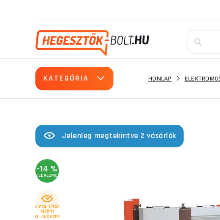
KATEGÓRIA
HONLAP
ELEKTROMO
Jelenleg megtekintve 2 vásárlók
-14 %
KEDVEZMÉNY
KISZÁLLÍTÁS
ELŐTTI
ELLENŐRZÉS