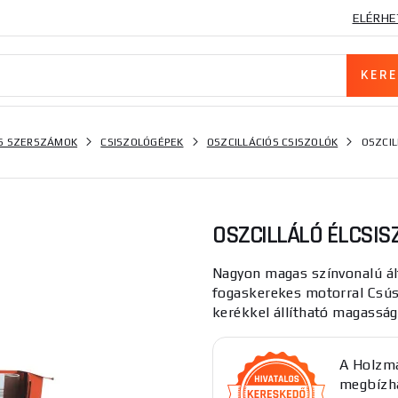
ELÉRHE
S SZERSZÁMOK
CSISZOLÓGÉPEK
OSZCILLÁCIÓS CSISZOLÓK
OSZCI
OSZCILLÁLÓ ÉLCSI
Nagyon magas színvonalú ált
fogaskerekes motorral Csús
kerékkel állítható magasság 
A Holzma
megbízha