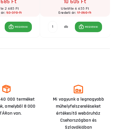
 685 Ft
10 605 Ft
íte 2 685 Ft
Ušetříte 6 655 Ft
53 370 Ft
17 260 Ft
 ár:
Eredeti ár:
E
db
MEGVENNI
MEGVENNI
 40 000 terméket
Mi vagyunk a legnagyobb
nk, amelyből 8 000
műhelyfelszereléseket
TÁRon van.
értékesítő webáruház
Csehországban és
Szlovákiában