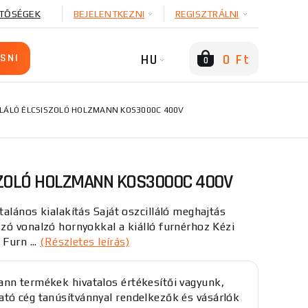
TŐSÉGEK
BEJELENTKEZNI
REGISZTRÁLNI
HU
0 Ft
0
LLÁLÓ ÉLCSISZOLÓ HOLZMANN KOS3000C 400V
SZOLÓ HOLZMANN KOS3000C 400V
alános kialakítás Saját oszcilláló meghajtás
zó vonalzó hornyokkal a kiálló furnérhoz Kézi
Furn ...
(Részletes leírás)
nn termékek hivatalos értékesítői vagyunk,
tó cég tanúsítvánnyal rendelkezők és vásárlók