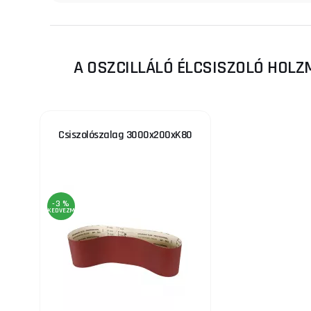
A OSZCILLÁLÓ ÉLCSISZOLÓ HOLZ
Csiszolószalag 3000x200xK80
-3 %
KEDVEZMÉNY