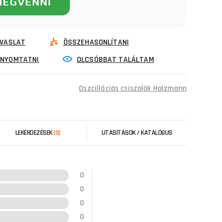
MEGVENNI
VASLAT
ÖSSZEHASONLÍTANI
INYOMTATNI
OLCSÓBBAT TALÁLTAM
Oszcillációs csiszolók Holzmann
LEKÉRDEZÉSEK
(0)
UTASÍTÁSOK / KATALÓGUS
0
0
0
0