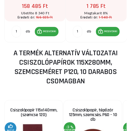
158 485 Ft
1 785 Ft
Ušetříte 8 340 Ft
Megtakarít 8%
166 825 Ft
1 940 Ft
Eredeti ár:
Eredeti ár:
db
db
MEGVENNI
MEGVENNI
A TERMÉK ALTERNATÍV VÁLTOZATAI
CSISZOLÓPAPÍROK 115X280MM,
SZEMCSEMÉRET P120, 10 DARABOS
CSOMAGBAN
Csiszolópapír 115x140mm,
Csiszolópapír, tépőzár
(szemcse 120)
125mm, szemcsés. P60 - 10
s
db
-3 %
-3 
KEDVEZMÉNY
KEDV
AKCIÓ