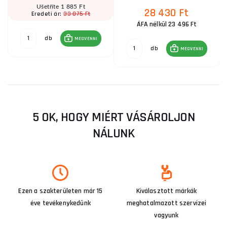
Ušetříte 1 885 Ft
28 430 Ft
33 075 Ft
Eredeti ár:
ÁFA nélkül 23 496 Ft
db
MEGVENNI
db
MEGVENNI
5 OK, HOGY MIÉRT VÁSÁROLJON
NÁLUNK
Ezen a szakterületen már 15
Kiválasztott márkák
éve tevékenykedünk
meghatalmazott szervizei
vagyunk