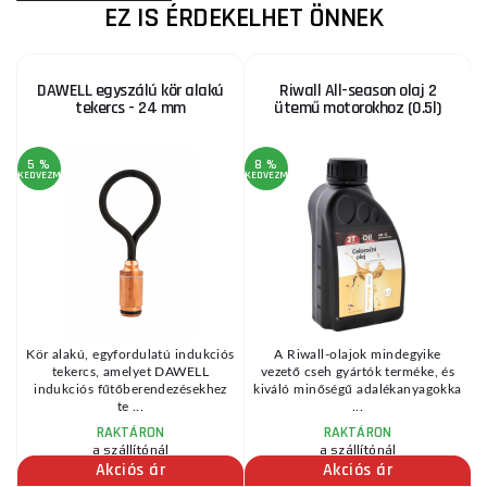
EZ IS ÉRDEKELHET ÖNNEK
DAWELL egyszálú kör alakú
Riwall All-season olaj 2
tekercs - 24 mm
ütemű motorokhoz (0.5l)
5 %
8 %
KEDVEZMÉNY
KEDVEZMÉNY
Kör alakú, egyfordulatú indukciós
A Riwall-olajok mindegyike
tekercs, amelyet DAWELL
vezető cseh gyártók terméke, és
indukciós fűtőberendezésekhez
kiváló minőségű adalékanyagokka
te ...
...
RAKTÁRON
RAKTÁRON
a szállítónál
a szállítónál
Akciós ár
Akciós ár