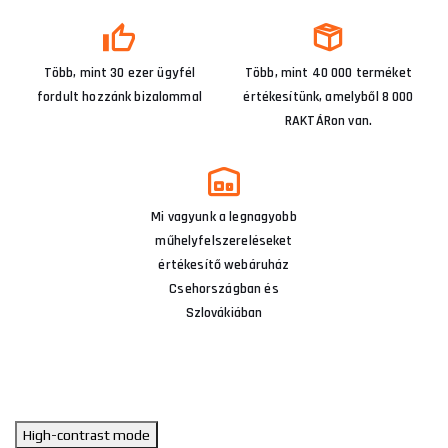
Több, mint 30 ezer ügyfél
Több, mint 40 000 terméket
fordult hozzánk bizalommal
értékesítünk, amelyből 8 000
RAKTÁRon van.
Mi vagyunk a legnagyobb
műhelyfelszereléseket
értékesítő webáruház
Csehországban és
Szlovákiában
High-contrast mode