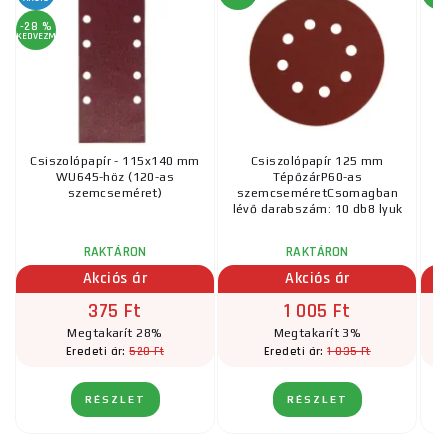
-28 %
KEDVEZMÉNY
Csiszolópapír - 115x140 mm
Csiszolópapír 125 mm
WU645-höz (120-as
TépőzárP60-as
szemcseméret)
szemcseméretCsomagban
s
lévő darabszám: 10 db8 lyuk
lé
RAKTÁRON
RAKTÁRON
Akciós ár
Akciós ár
375 Ft
1 005 Ft
Megtakarít 28%
Megtakarít 3%
520 Ft
1 035 Ft
Eredeti ár:
Eredeti ár:
RÉSZLET
RÉSZLET