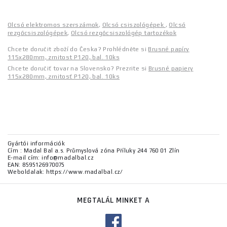
Olcsó elektromos szerszámok
,
Olcsó csiszológépek
,
Olcsó
rezgőcsiszológépek
,
Olcsó rezgőcsiszológép tartozékok
Chcete doručit zboží do Česka? Prohlédněte si
Brusné papíry
115x280mm, zrnitost P120, bal. 10ks
Chcete doručiť tovar na Slovensko? Prezrite si
Brusné papiery
115x280mm, zrnitosť P120, bal. 10ks
Gyártói információk
Cím : Madal Bal a.s. Průmyslová zóna Příluky 244 760 01 Zlín
E-mail cím: info@madalbal.cz
EAN: 8595126970075
Weboldalak: https://www.madalbal.cz/
MEGTALÁL MINKET A