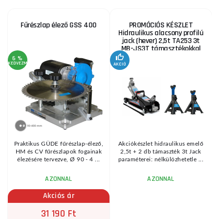
Fűrészlap élező GSS 400
PROMÓCIÓS KÉSZLET
Hidraulikus alacsony profilú
jack (hever) 2,5t TA253 3t
MB-JS3T támasztékokkal
6 %
KEDVEZMÉNY
AKCIÓ
A
KE
Praktikus GÜDE fűrészlap-élező,
Akciókészlet hidraulikus emelő
HM és CV fűrészlapok fogainak
2,5t + 2 db támaszték 3t Jack
élezésére tervezve, Ø 90 - 4 ...
paraméterei: nélkülözhetetle ...
AZONNAL
AZONNAL
Akciós ár
31 190 Ft