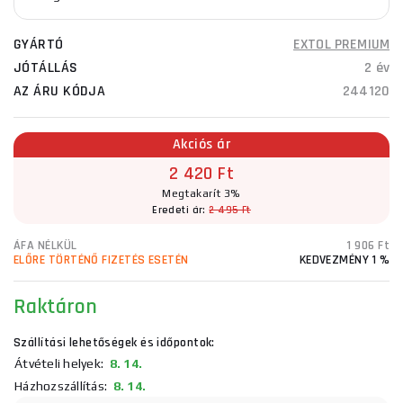
GYÁRTÓ
EXTOL PREMIUM
JÓTÁLLÁS
2 év
AZ ÁRU KÓDJA
244120
Akciós ár
2 420 Ft
Megtakarít 3%
Eredeti ár:
2 495 Ft
ÁFA NÉLKÜL
1 906 Ft
ELŐRE TÖRTÉNŐ FIZETÉS ESETÉN
KEDVEZMÉNY 1 %
Raktáron
Szállítási lehetőségek és időpontok:
Átvételi helyek:
8. 14.
Házhozszállítás:
8. 14.